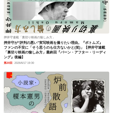
押井守連載「裏切り映画の愉しみ方」
押井守が“評判の悪い”実写映画を撮りたい理由。『ボトムズ』
ファンの不安に「そう思うのも仕方ないかと(笑)」【押井守連載
「裏切り映画の愉しみ方」最終回『バーン・アフター・リーディ
ング』後編】
第20回
2026/6/17 19:30