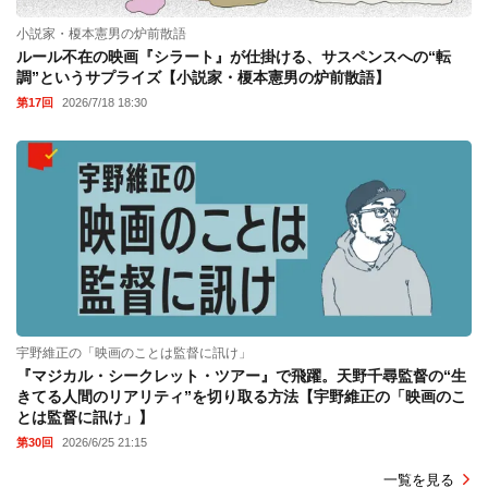
小説家・榎本憲男の炉前散語
ルール不在の映画『シラート』が仕掛ける、サスペンスへの“転
調”というサプライズ【小説家・榎本憲男の炉前散語】
第17回
2026/7/18 18:30
宇野維正の「映画のことは監督に訊け」
『マジカル・シークレット・ツアー』で飛躍。天野千尋監督の“生
きてる人間のリアリティ”を切り取る方法【宇野維正の「映画のこ
とは監督に訊け」】
第30回
2026/6/25 21:15
一覧を見る