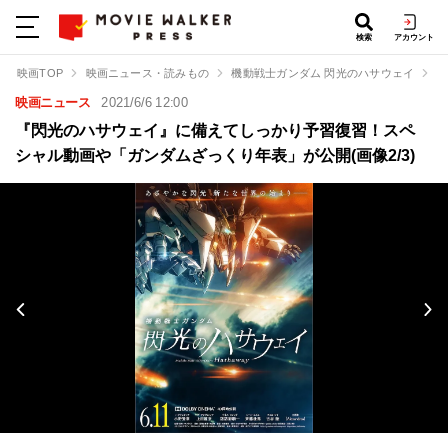
検索
アカウント
映画TOP
映画ニュース・読みもの
機動戦士ガンダム 閃光のハサウェイ
『
映画ニュース
2021/6/6 12:00
『閃光のハサウェイ』に備えてしっかり予習復習！スペ
シャル動画や「ガンダムざっくり年表」が公開(画像2/3)