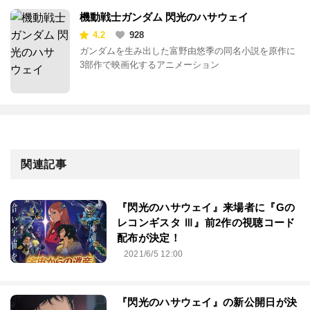
機動戦士ガンダム 閃光のハサウェイ
4.2
928
ガンダムを生み出した富野由悠季の同名小説を原作に
3部作で映画化するアニメーション
関連記事
『閃光のハサウェイ』来場者に『Gの
レコンギスタ Ⅲ』前2作の視聴コード
配布が決定！
2021/6/5 12:00
『閃光のハサウェイ』の新公開日が決