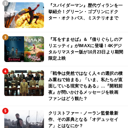
『スパイダーマン』歴代ヴィランを一
挙紹介！グリーン・ゴブリンにドク
ター・オクトパス、ミステリオまで
『耳をすませば』＆『借りぐらしのア
リエッティ』がIMAXに登場！4Kデジ
タルリマスター版が10月23日より期間
限定上映
「戦争は突然ではなく人々の選択の積
み重ねで始まる」「いま、私たちが直
面している現実でもある」…『開戦前
夜』が問いかけるメッセージを映画
ファンはどう観た？
クリストファー・ノーラン監督最新
作、その原典となる「オデュッセイ
ア」とはなにか？