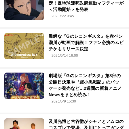
定！反地球連邦政府運動マフティーが
＜活動開始＞を発表
2021/6/2 9:45
難解な『Gのレコンギスタ』を赤ペン
瀧川が動画で解説！ファン必携のムビ
チケもリリース決定
2021/5/14 19:00
劇場版『Gのレコンギスタ』第3部の
公開日決定や『羅小黒戦記』のパッ
ケージ発売など…2週間の新着アニメ
Newsをまとめ読み！
2021/5/9 15:30
及川光博と古谷徹がシャアとアムロの
コスプレで登場。及川にとってガンダ