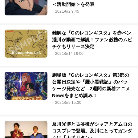
＜活動開始＞を発表
2021/6/2 9:45
難解な『Gのレコンギスタ』を赤ペン
瀧川が動画で解説！ファン必携のムビ
チケもリリース決定
2021/5/14 19:00
劇場版『Gのレコンギスタ』第3部の
公開日決定や『羅小黒戦記』のパッ
ケージ発売など…2週間の新着アニメ
Newsをまとめ読み！
2021/5/9 15:30
及川光博と古谷徹がシャアとアムロの
コスプレで登場。及川にとってガンダ
ムは「ナポリタン」