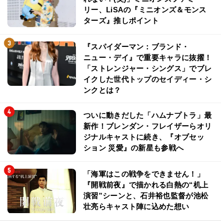
リー、LiSAの『ミニオンズ＆モンス
ターズ』推しポイント
『スパイダーマン：ブランド・
ニュー・デイ』で重要キャラに抜擢！
「ストレンジャー・シングス」でブレ
イクした世代トップのセイディー・シ
ンクとは？
ついに動きだした「ハムナプトラ」最
新作！ブレンダン・フレイザーらオリ
ジナルキャストに続き、『オブセッ
ション 災愛』の新星も参戦へ
「海軍はこの戦争をできません！」
『開戦前夜』で描かれる白熱の“机上
演習”シーンと、石井裕也監督が池松
壮亮らキャスト陣に込めた想い