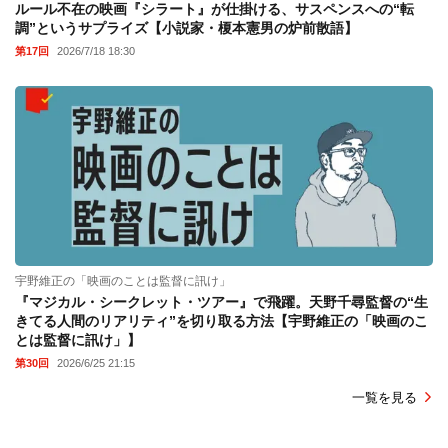
ルール不在の映画『シラート』が仕掛ける、サスペンスへの“転
調”というサプライズ【小説家・榎本憲男の炉前散語】
第17回
2026/7/18 18:30
宇野維正の「映画のことは監督に訊け」
『マジカル・シークレット・ツアー』で飛躍。天野千尋監督の“生
きてる人間のリアリティ”を切り取る方法【宇野維正の「映画のこ
とは監督に訊け」】
第30回
2026/6/25 21:15
一覧を見る