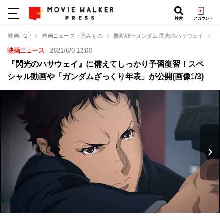
検索
アカウント
映画TOP
映画ニュース・読みもの
機動戦士ガンダム 閃光のハサウェイ
『
映画ニュース
2021/6/6 12:00
『閃光のハサウェイ』に備えてしっかり予習復習！スペ
シャル動画や「ガンダムざっくり年表」が公開(画像1/3)