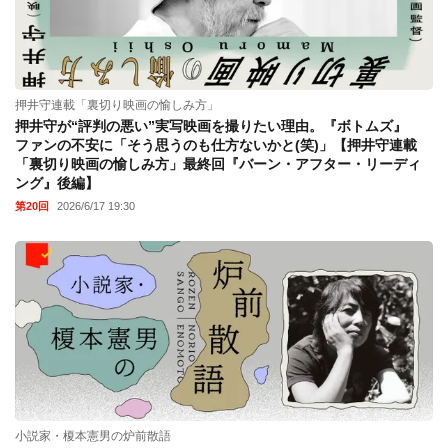
押井守連載「裏切り映画の愉しみ方」
押井守が“評判の悪い”実写映画を撮りたい理由。『ボトムズ』
ファンの不安に「そう思うのも仕方ないかと(笑)」【押井守連載
「裏切り映画の愉しみ方」最終回『バーン・アフター・リーディ
ング』後編】
第20回
2026/6/17 19:30
小説家・榎本憲男の炉前散語