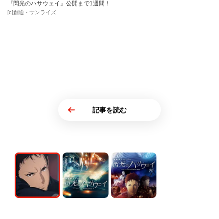
『閃光のハサウェイ』公開まで1週間！
[c]創通・サンライズ
記事を読む