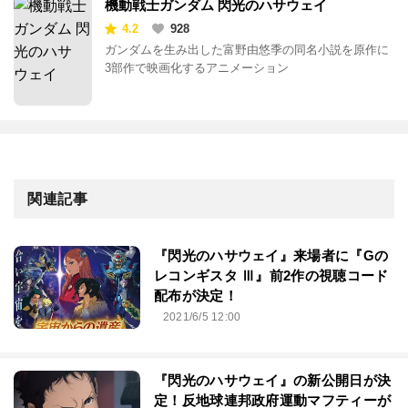
機動戦士ガンダム 閃光のハサウェイ
4.2
928
ガンダムを生み出した富野由悠季の同名小説を原作に
3部作で映画化するアニメーション
関連記事
『閃光のハサウェイ』来場者に『Gの
レコンギスタ Ⅲ』前2作の視聴コード
配布が決定！
2021/6/5 12:00
『閃光のハサウェイ』の新公開日が決
定！反地球連邦政府運動マフティーが