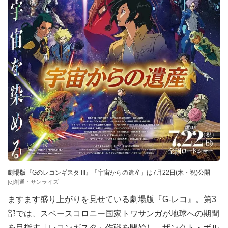
劇場版『Gのレコンギスタ III』「宇宙からの遺産」は7月22日(木・祝)公開
[c]創通・サンライズ
ますます盛り上がりを見せている劇場版『G-レコ』。第3
部では、スペースコロニー国家トワサンガが地球への期間
を目指す「レコンギスタ」作戦を開始し、ザンクト・ボル