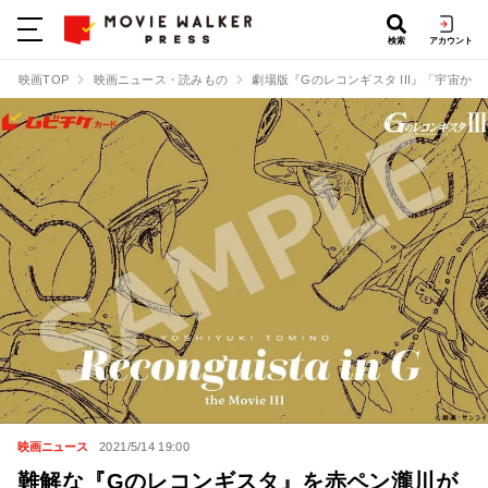
検索
アカウント
映画TOP
映画ニュース・読みもの
劇場版『Gのレコンギスタ III』「宇宙か
映画ニュース
2021/5/14 19:00
難解な『Gのレコンギスタ』を赤ペン瀧川が