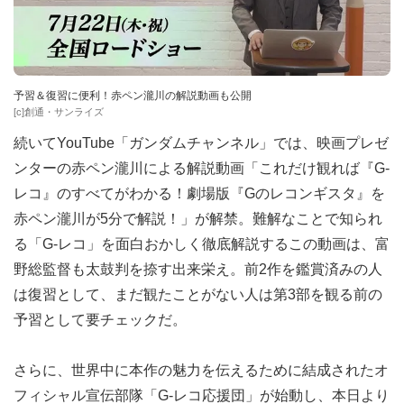
予習＆復習に便利！赤ペン瀧川の解説動画も公開
[c]創通・サンライズ
続いてYouTube「ガンダムチャンネル」では、映画プレゼ
ンターの赤ペン瀧川による解説動画「これだけ観れば『G-
レコ』のすべてがわかる！劇場版『Gのレコンギスタ』を
赤ペン瀧川が5分で解説！」が解禁。難解なことで知られ
る「G-レコ」を面白おかしく徹底解説するこの動画は、富
野総監督も太鼓判を捺す出来栄え。前2作を鑑賞済みの人
は復習として、まだ観たことがない人は第3部を観る前の
予習として要チェックだ。
さらに、世界中に本作の魅力を伝えるために結成されたオ
フィシャル宣伝部隊「G-レコ応援団」が始動し、本日より