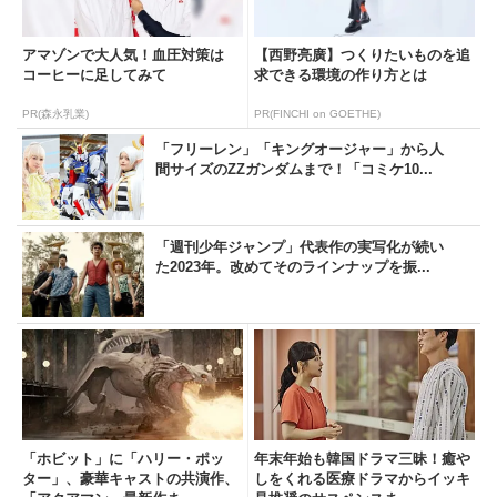
アマゾンで大人気！血圧対策は
【西野亮廣】つくりたいものを追
コーヒーに足してみて
求できる環境の作り方とは
PR(森永乳業)
PR(FINCHI on GOETHE)
「フリーレン」「キングオージャー」から人
間サイズのZZガンダムまで！「コミケ10...
「週刊少年ジャンプ」代表作の実写化が続い
た2023年。改めてそのラインナップを振...
「ホビット」に「ハリー・ポッ
年末年始も韓国ドラマ三昧！癒や
ター」、豪華キャストの共演作、
しをくれる医療ドラマからイッキ