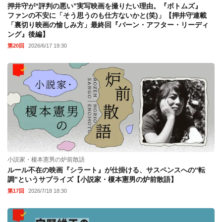
押井守が“評判の悪い”実写映画を撮りたい理由。『ボトムズ』
ファンの不安に「そう思うのも仕方ないかと(笑)」【押井守連載
「裏切り映画の愉しみ方」最終回『バーン・アフター・リーディ
ング』後編】
第20回
2026/6/17 19:30
小説家・榎本憲男の炉前散語
ルール不在の映画『シラート』が仕掛ける、サスペンスへの“転
調”というサプライズ【小説家・榎本憲男の炉前散語】
第17回
2026/7/18 18:30