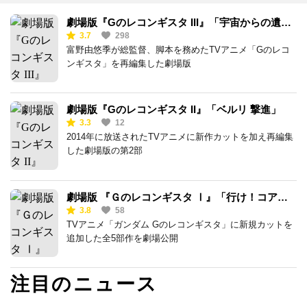
劇場版『Gのレコンギスタ III』「宇宙からの遺
3.7
298
産」
富野由悠季が総監督、脚本を務めたTVアニメ「Gのレコ
ンギスタ」を再編集した劇場版
劇場版『Gのレコンギスタ II』「ベルリ 撃進」
3.3
12
2014年に放送されたTVアニメに新作カットを加え再編集
した劇場版の第2部
劇場版 『Ｇのレコンギスタ Ⅰ』「行け！コア・
3.8
58
ファイター」
TVアニメ「ガンダム Gのレコンギスタ」に新規カットを
追加した全5部作を劇場公開
注目のニュース