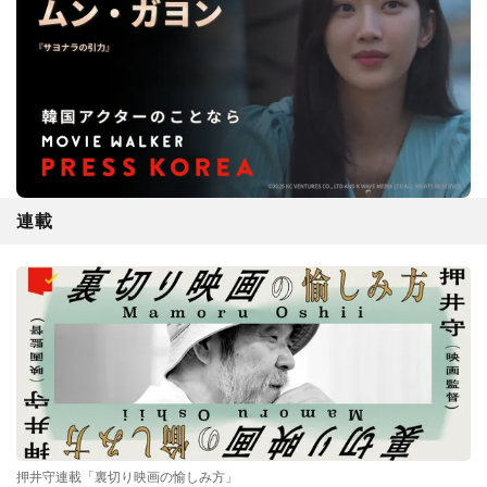
連載
押井守連載「裏切り映画の愉しみ方」