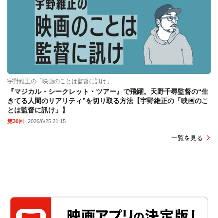
宇野維正の「映画のことは監督に訊け」
『マジカル・シークレット・ツアー』で飛躍。天野千尋監督の“生
きてる人間のリアリティ”を切り取る方法【宇野維正の「映画のこ
とは監督に訊け」】
第30回
2026/6/25 21:15
一覧を見る