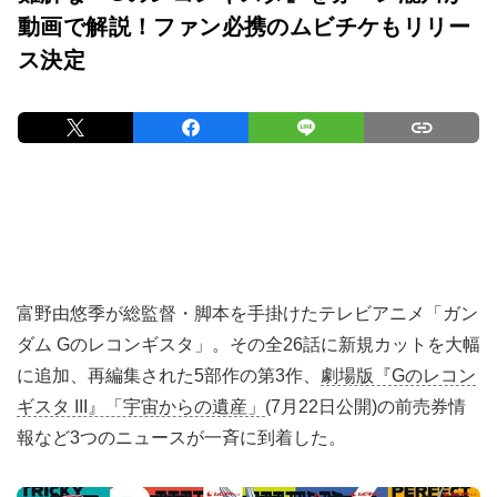
動画で解説！ファン必携のムビチケもリリー
ス決定
富野由悠季が総監督・脚本を手掛けたテレビアニメ「ガン
ダム Gのレコンギスタ」。その全26話に新規カットを大幅
に追加、再編集された5部作の第3作、
劇場版『Gのレコン
ギスタ III』「宇宙からの遺産」
(7月22日公開)の前売券情
報など3つのニュースが一斉に到着した。