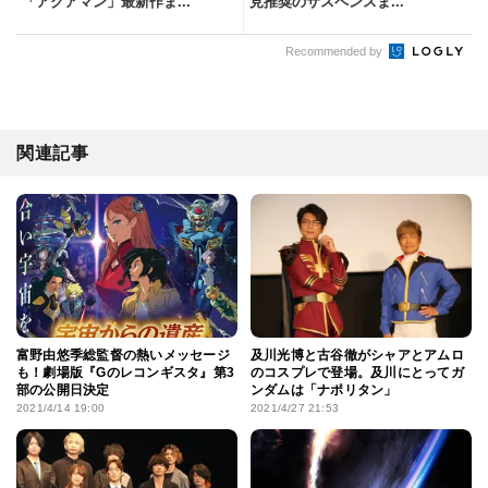
「アクアマン」最新作ま...
見推奨のサスペンスま...
Recommended by
関連記事
富野由悠季総監督の熱いメッセージ
及川光博と古谷徹がシャアとアムロ
も！劇場版『Gのレコンギスタ』第3
のコスプレで登場。及川にとってガ
部の公開日決定
ンダムは「ナポリタン」
2021/4/14 19:00
2021/4/27 21:53