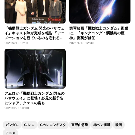
『機動戦士ガンダム 閃光のハサウェ
実写映画「機動戦士ガンダム」監督
イ』キャスト陣が完成を報告 「アニ
に、『キングコング：髑髏島の巨
メーションを観ているのを忘れるく
神』俊英が就任！
らいの絵力」
2021/4/13 22:11
2021/4/13 12:30
アムロが『機動戦士ガンダム 閃光の
ハサウェイ』に登場！必見の新予告
にシャア、クェスの姿も
2021/3/26 20:30
ガンダム
G-レコ
Gのレコンギスタ
富野由悠季
赤ペン瀧川
映画
アニメ