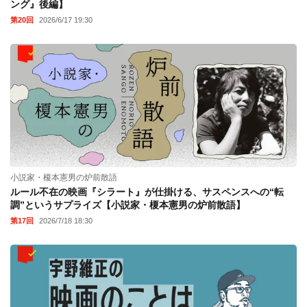
ング』後編】
第20回
2026/6/17 19:30
小説家・榎本憲男の炉前散語
ルール不在の映画『シラート』が仕掛ける、サスペンスへの“転
調”というサプライズ【小説家・榎本憲男の炉前散語】
第17回
2026/7/18 18:30