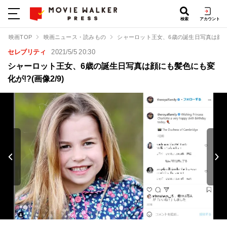
検索
アカウント
映画TOP
映画ニュース・読みもの
シャーロット王女、6歳の誕生日写真は顔に
セレブリティ
2021/5/5 20:30
シャーロット王女、6歳の誕生日写真は顔にも髪色にも変
化が!?(画像2/9)