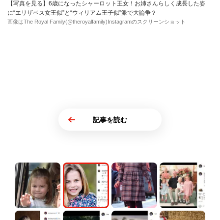
【写真を見る】6歳になったシャーロット王女！お姉さんらしく成長した姿
に“エリザベス女王似”と“ウィリアム王子似”派で大論争？
画像はThe Royal Family(@theroyalfamily)Instagramのスクリーンショット
記事を読む