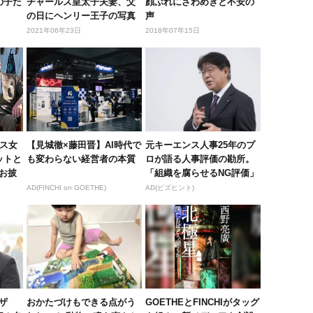
の子た
チャールズ皇太子夫妻、父
顔ぶれにざわめきと不安の
の日にヘンリー王子の写真
声
を投稿
2021年06年23日
2018年07年15日
ベス女
【見城徹×藤田晋】AI時代で
元キーエンス人事25年のプ
ットと
も変わらない経営者の本質
ロが語る人事評価の勘所。
お披
「組織を腐らせるNG評価」
とは...
AD(FINCHI on GOETHE)
AD(ビズヒント)
ザ
おかたづけもできる点がう
GOETHEとFINCHIがタッグ