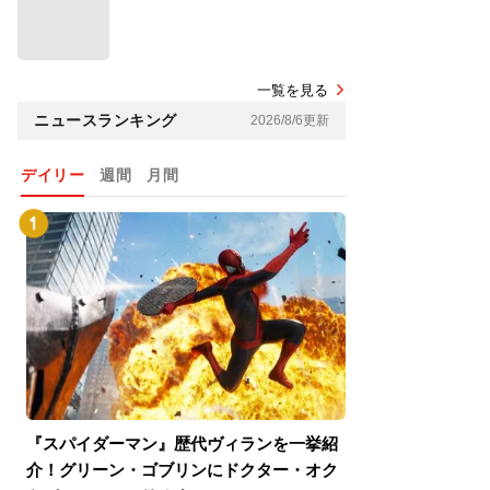
一覧を見る
ニュースランキング
2026/8/6更新
デイリー
週間
月間
『スパイダーマン』歴代ヴィランを一挙紹
『スパイダーマン
介！グリーン・ゴブリンにドクター・オク
介！グリーン・ゴ