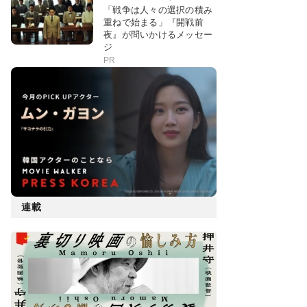
「戦争は人々の選択の積み
重ねで始まる」『開戦前
夜』が問いかけるメッセー
ジ
PR
連載