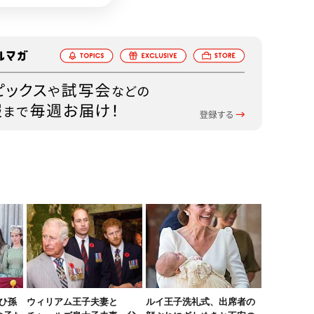
ひ孫
ウィリアム王子夫妻と
ルイ王子洗礼式、出席者の