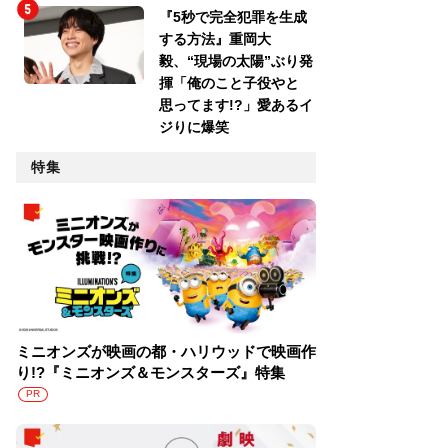
『5秒で完全犯罪を生成
する方法』重岡大
毅、“現場の太陽”ぶり発
揮「俺のこと子役やと
思ってます!?」愛あるイ
ジりに爆笑
特集
ミニオンズが映画の都・ハリウッドで映画作
り!?『ミニオンズ＆モンスターズ』特集
PR