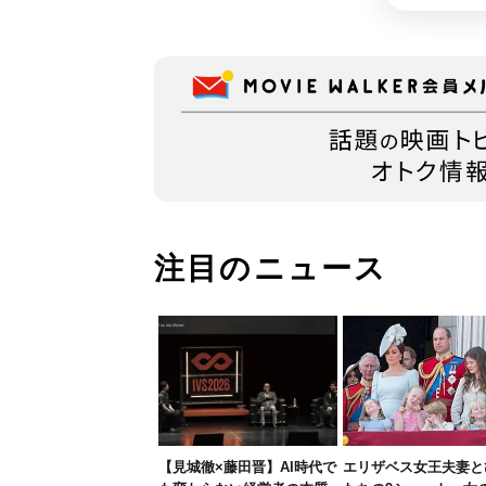
注目のニュース
【見城徹×藤田晋】AI時代で
エリザベス女王夫妻と