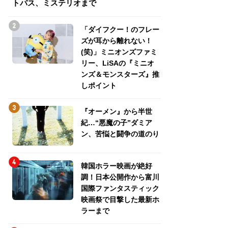
トパス、ミステリオまで
トパス、ミステリ
「ダイフクー！のフレー
ズが耳から離れない！
(笑)」ミニオンズファミ
リー、LiSAの『ミニオ
ンズ＆モンスターズ』推
しポイント
『オーメン』から半世
紀…“悪魔の子”ダミア
ン、苦悩と闘争の道のり
韓国ホラー映画が絶好
調！日本公開作から富川
国際ファンタスティック
映画祭で目撃した最新ホ
ラーまで