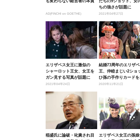
も変わらない経営者の本質
たちの9ショット、女
ちの強さが話題に
AD(FINCHI on GOETHE)
2021年04年27日
エリザベス女王に激似の
結婚73周年のエリザ
シャーロット王女、女王を
王、仲睦まじい2ショ
ガン見する写真が話題に
ひ孫の手作りカードを
露目
2021年04年24日
2020年11年21日
稲盛氏に論破・叱責され目
エリザベス女王の孫娘