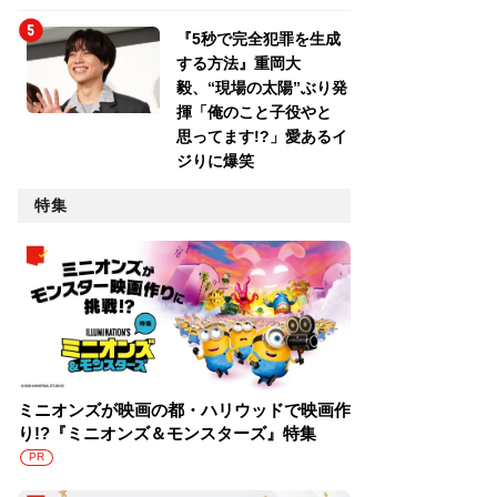
『5秒で完全犯罪を生成
する方法』重岡大
毅、“現場の太陽”ぶり発
揮「俺のこと子役やと
思ってます!?」愛あるイ
ジりに爆笑
特集
ミニオンズが映画の都・ハリウッドで映画作
り!?『ミニオンズ＆モンスターズ』特集
PR