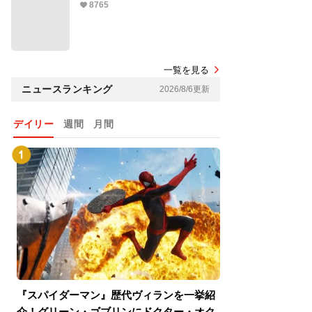
8765
一覧を見る
ニュースランキング
2026/8/6更新
デイリー
週間
月間
『スパイダーマン』歴代ヴィランを一挙紹
『スパイダーマン
介！グリーン・ゴブリンにドクター・オク
介！グリーン・ゴ