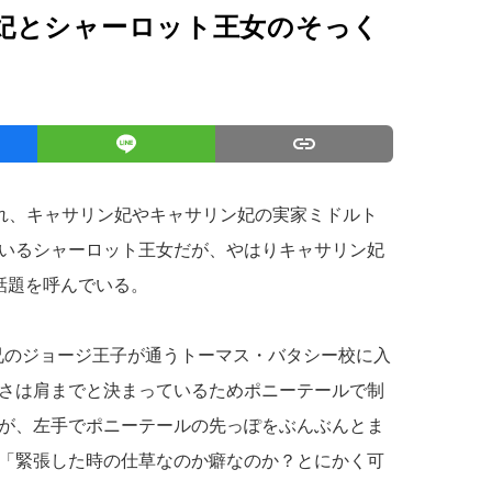
妃とシャーロット王女のそっく
われ、キャサリン妃やキャサリン妃の実家ミドルト
いるシャーロット王女だが、やはりキャサリン妃
話題を呼んでいる。
が兄のジョージ王子が通うトーマス・バタシー校に入
さは肩までと決まっているためポニーテールで制
が、左手でポニーテールの先っぽをぶんぶんとま
「緊張した時の仕草なのか癖なのか？とにかく可