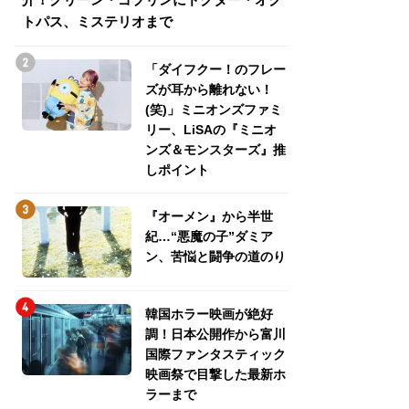
トパス、ミステリオまで
トパス、ミステリ
「ダイフクー！のフレー
ズが耳から離れない！
(笑)」ミニオンズファミ
リー、LiSAの『ミニオ
ンズ＆モンスターズ』推
しポイント
『オーメン』から半世
紀…“悪魔の子”ダミア
ン、苦悩と闘争の道のり
韓国ホラー映画が絶好
調！日本公開作から富川
国際ファンタスティック
映画祭で目撃した最新ホ
ラーまで