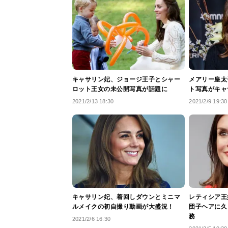
キャサリン妃、ジョージ王子とシャー
メアリー皇太
ロット王女の未公開写真が話題に
ト写真がキャ
2021/2/13 18:30
2021/2/9 19:30
キャサリン妃、着回しダウンとミニマ
レティシア王
ルメイクの初自撮り動画が大盛況！
団子ヘアに久
務
2021/2/6 16:30