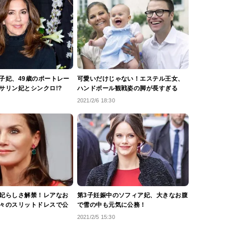
子妃、49歳のポートレー
可愛いだけじゃない！エステル王女、
サリン妃とシンクロ!?
ハンドボール観戦姿の脚が長すぎる
2021/2/6 18:30
妃らしさ解禁！レアなお
第3子妊娠中のソフィア妃、大きなお腹
々のスリットドレスで公
で雪の中も元気に公務！
2021/2/5 15:30