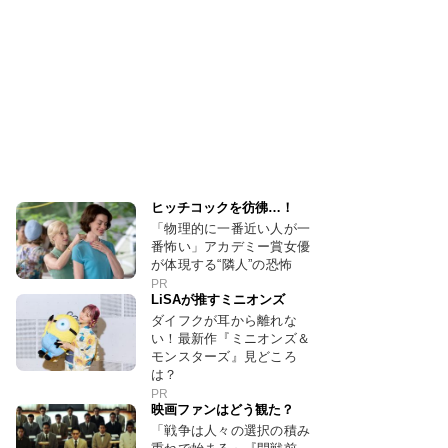
ヒッチコックを彷彿…！
「物理的に一番近い人が一
番怖い」アカデミー賞女優
が体現する“隣人”の恐怖
PR
LiSAが推すミニオンズ
ダイフクが耳から離れな
い！最新作『ミニオンズ＆
モンスターズ』見どころ
は？
PR
映画ファンはどう観た？
「戦争は人々の選択の積み