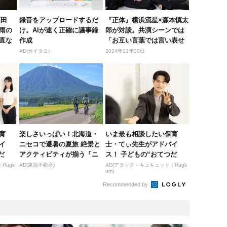
森田
録音をアップロードするだ
『正体』横浜流星×森本慎太
雨の
け。AIが速く正確に議事録
郎が対談。共演シーンでは
直な
作成
「お互い言葉では言い表せ
ないよ...
AD(カイタヨ)
2024年11年30日
育
楽しさいっぱい！北海道・
いま最も相談したい保育
イ
ニセコで避暑の夏旅 絶景と
士・てぃ先生がアドバイ
だ
アクティビティが揃う「ニ
ス！ 子どもの“おてつだ
セコ東...
い”に、どん...
Hugk
AD(東急不動産)
AD(アタック・キュキュット｜Hugk
um)
Recommended by