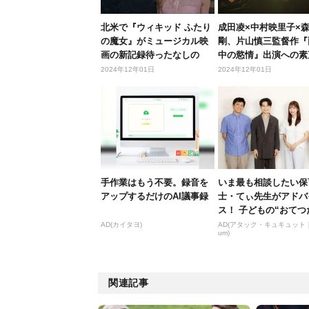
北米で『ウィキッド ふたり
成田凌×中村映里子×
の魔女』がミュージカル映
剛、片山慎三監督作『
画の新記録待ったなしの
中の慾情』出演への素
オープニ...
想いを吐...
2024年12年01日
2024年12年01日
手作業はもう不要。録音を
いま最も相談したい保
アップするだけのAI議事録
士・てぃ先生がアドバ
ス！ 子どもの“おてつ
い”に、どん...
AD(カイタヨ)
AD(アタック・キュキュット｜
um)
関連記事