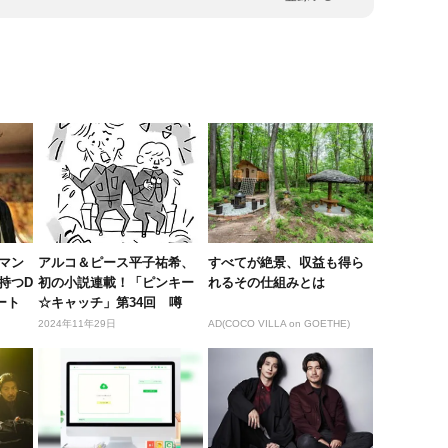
マン
アルコ＆ピース平子祐希、
すべてが絶景、収益も得ら
持つD
初の小説連載！「ピンキー
れるその仕組みとは
ート
☆キャッチ」第34回 噂
2024年11年29日
AD(COCO VILLA on GOETHE)