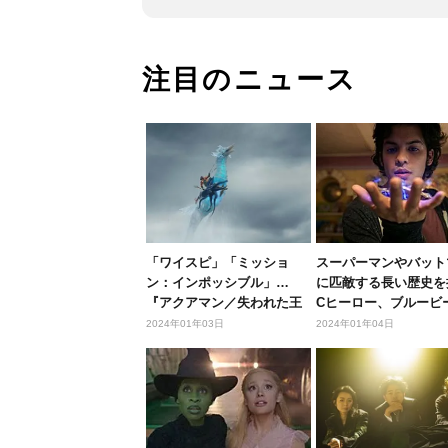
注目のニュース
「ワイスピ」「ミッショ
スーパーマンやバット
ン：インポッシブル」…
に匹敵する長い歴史を
『アクアマン／失われた王
Cヒーロー、ブルービ
国』と一緒に...
ルって...
2024年01年03日
2024年01年04日