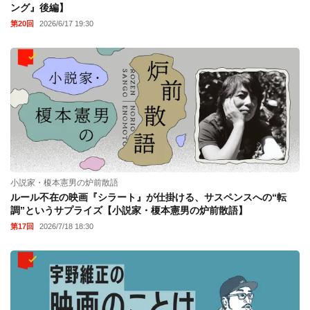
ング』後編】
第20回
2026/6/17 19:30
小説家・榎本憲男の炉前散語
ルール不在の映画『シラート』が仕掛ける、サスペンスへの“転
調”というサプライズ【小説家・榎本憲男の炉前散語】
第17回
2026/7/18 18:30