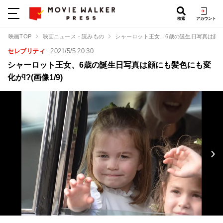
検索
アカウント
映画TOP
映画ニュース・読みもの
シャーロット王女、6歳の誕生日写真は顔に
セレブリティ
2021/5/5 20:30
シャーロット王女、6歳の誕生日写真は顔にも髪色にも変
化が!?(画像1/9)