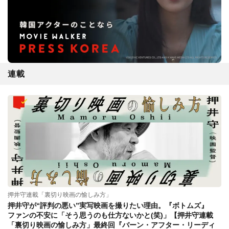
連載
押井守連載「裏切り映画の愉しみ方」
押井守が“評判の悪い”実写映画を撮りたい理由。『ボトムズ』
ファンの不安に「そう思うのも仕方ないかと(笑)」【押井守連載
「裏切り映画の愉しみ方」最終回『バーン・アフター・リーディ