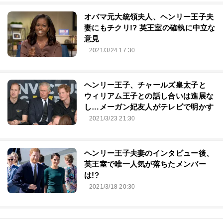
オバマ元大統領夫人、ヘンリー王子夫
妻にもチクリ!? 英王室の確執に中立な
意見
2021/3/24 17:30
ヘンリー王子、チャールズ皇太子と
ウィリアム王子との話し合いは進展な
し…メーガン妃友人がテレビで明かす
2021/3/23 21:30
ヘンリー王子夫妻のインタビュー後、
英王室で唯一人気が落ちたメンバー
は!?
2021/3/18 20:30