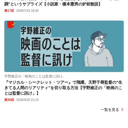
調”というサプライズ【小説家・榎本憲男の炉前散語】
第17回
2026/7/18 18:30
宇野維正の「映画のことは監督に訊け」
『マジカル・シークレット・ツアー』で飛躍。天野千尋監督の“生
きてる人間のリアリティ”を切り取る方法【宇野維正の「映画のこ
とは監督に訊け」】
第30回
2026/6/25 21:15
一覧を見る