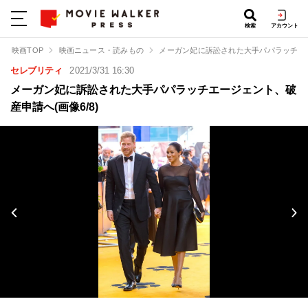
検索
アカウント
映画TOP
映画ニュース・読みもの
メーガン妃に訴訟された大手パパラッチエ
セレブリティ
2021/3/31 16:30
メーガン妃に訴訟された大手パパラッチエージェント、破
産申請へ(画像6/8)