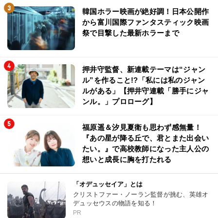
韓国ホラー映画が絶好調！日本公開作
から富川国際ファンタスティック映画
祭で目撃した最新ホラーまで
押井守監督、新連載テーマは“ジャン
ル”を作ること!?「私には私のジャン
ルがある」【押井守連載「勝手にジャ
ンル。」プロローグ】
福原遥＆汐見夏衛も思わず感無量！
『あの星が降る丘で、君とまた出会い
たい。』で高校教師になった主人公の
想いと成長に胸を打たれる
「オデュッセイア」とは
クリストファー・ノーラン監督が挑む、英雄オ
デュッセウスの物語を知る！
PR