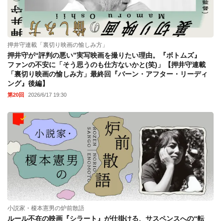
押井守連載「裏切り映画の愉しみ方」
押井守が“評判の悪い”実写映画を撮りたい理由。『ボトムズ』
ファンの不安に「そう思うのも仕方ないかと(笑)」【押井守連載
「裏切り映画の愉しみ方」最終回『バーン・アフター・リーディ
ング』後編】
第20回
2026/6/17 19:30
小説家・榎本憲男の炉前散語
ルール不在の映画『シラート』が仕掛ける、サスペンスへの“転