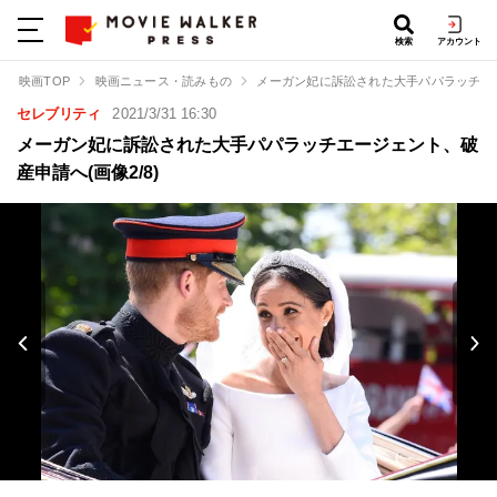
検索
アカウント
映画TOP
映画ニュース・読みもの
メーガン妃に訴訟された大手パパラッチエ
セレブリティ
2021/3/31 16:30
メーガン妃に訴訟された大手パパラッチエージェント、破
産申請へ(画像2/8)