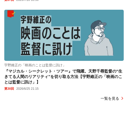
宇野維正の「映画のことは監督に訊け」
『マジカル・シークレット・ツアー』で飛躍。天野千尋監督の“生
きてる人間のリアリティ”を切り取る方法【宇野維正の「映画のこ
とは監督に訊け」】
第30回
2026/6/25 21:15
一覧を見る