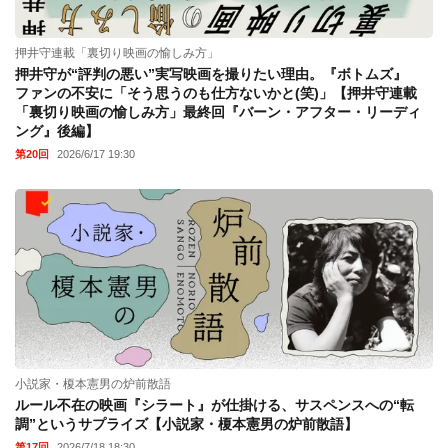
押井守連載「裏切り映画の愉しみ方」
押井守が“評判の悪い”実写映画を撮りたい理由。『ボトムズ』
ファンの不安に「そう思うのも仕方ないかと(笑)」【押井守連載
「裏切り映画の愉しみ方」最終回『バーン・アフター・リーディ
ング』後編】
第20回
2026/6/17 19:30
小説家・榎本憲男の炉前散語
ルール不在の映画『シラート』が仕掛ける、サスペンスへの“転
調”というサプライズ【小説家・榎本憲男の炉前散語】
第17回
2026/7/18 18:30