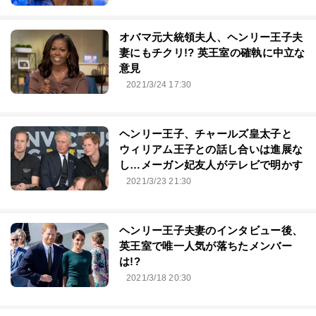
オバマ元大統領夫人、ヘンリー王子夫
妻にもチクリ!? 英王室の確執に中立な
意見
2021/3/24 17:30
ヘンリー王子、チャールズ皇太子と
ウィリアム王子との話し合いは進展な
し…メーガン妃友人がテレビで明かす
2021/3/23 21:30
ヘンリー王子夫妻のインタビュー後、
英王室で唯一人気が落ちたメンバー
は!?
2021/3/18 20:30