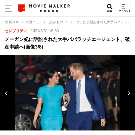
検索
アカウント
映画TOP
映画ニュース・読みもの
メーガン妃に訴訟された大手パパラッチエ
セレブリティ
2021/3/31 16:30
メーガン妃に訴訟された大手パパラッチエージェント、破
産申請へ(画像3/8)