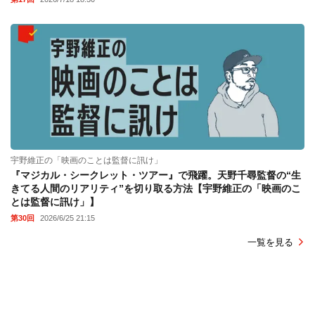
宇野維正の「映画のことは監督に訊け」
『マジカル・シークレット・ツアー』で飛躍。天野千尋監督の“生
きてる人間のリアリティ”を切り取る方法【宇野維正の「映画のこ
とは監督に訊け」】
第30回
2026/6/25 21:15
一覧を見る