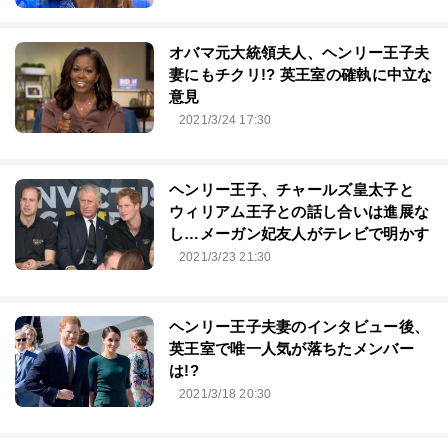
オバマ元大統領夫人、ヘンリー王子夫
妻にもチクリ!? 英王室の確執に中立な
意見
2021/3/24 17:30
ヘンリー王子、チャールズ皇太子と
ウィリアム王子との話し合いは進展な
し…メーガン妃友人がテレビで明かす
2021/3/23 21:30
ヘンリー王子夫妻のインタビュー後、
英王室で唯一人気が落ちたメンバー
は!?
2021/3/18 20:30