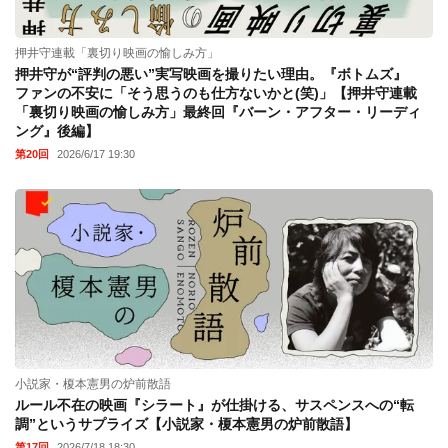
押井守連載「裏切り映画の愉しみ方」
押井守が“評判の悪い”実写映画を撮りたい理由。『ボトムズ』
ファンの不安に「そう思うのも仕方ないかと(笑)」【押井守連載
「裏切り映画の愉しみ方」最終回『バーン・アフター・リーディ
ング』後編】
第20回
2026/6/17 19:30
小説家・榎本憲男の炉前散語
ルール不在の映画『シラート』が仕掛ける、サスペンスへの“転
調”というサプライズ【小説家・榎本憲男の炉前散語】
第17回
2026/7/18 18:30