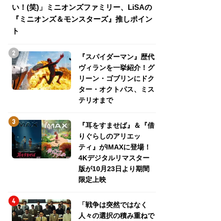
い！(笑)」ミニオンズファミリー、LiSAの
介！グリーン・ゴ
『ミニオンズ＆モンスターズ』推しポイン
トパス、ミステリ
ト
『スパイダーマン』歴代
ヴィランを一挙紹介！グ
リーン・ゴブリンにドク
ター・オクトパス、ミス
テリオまで
『耳をすませば』＆『借
りぐらしのアリエッ
ティ』がIMAXに登場！
4Kデジタルリマスター
版が10月23日より期間
限定上映
「戦争は突然ではなく
人々の選択の積み重ねで