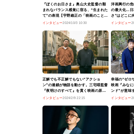
『ぼくのお日さま』奥山大史監督の類
洋画興行の危
まれなバランス感覚に宿る、“生まれた
の最大化…日
て”の表現【宇野維正の「映画のことは
さ”はどこに
監督に訊け」】
興行分析」刊
インタビュー
2024/10/3 10:30
インタビュー
2
正解でも不正解でもない“アクショ
幸福の“ゼロ
ン”の連鎖が物語を動かす。三宅唱監督
映画『みなに
『夜明けのすべて』を貫く映画の原理
ンド”が意味
【宇野維正の「映画のことは監督に訊
の「映画のこ
インタビュー
2024/2/9 22:15
インタビュー
2
け」】