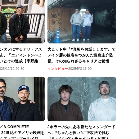
け」】
エンタメにするアリ・アス
大ヒット中『#真相をお話しします』で
志。『エディントンへよ
メイン層の観客をつかんだ豊島圭介監
いとその達成【宇野維正
督。その知られざるキャリアと覚悟
とは監督に訊け」】
【宇野維正の「映画のことは監督に訊
025/12/12 20:30
インタビュー
2025/5/3 16:00
け」】
A COMPLETE
Jホラーの先にある新たなスタンダード
N』21世紀のアメリカ映画を
へ。“ちゃんと怖い”に正攻法で挑む
ムズ・マンゴールド監
『ミッシング・チャイルド・ビデオ