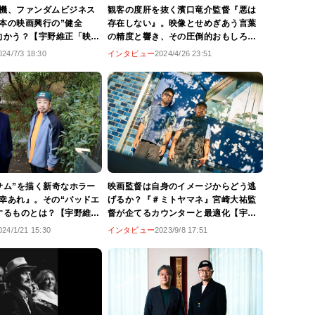
機、ファンダムビジネス
観客の度肝を抜く濱口竜介監督『悪は
本の映画興行の”健全
存在しない』。映像とせめぎあう言葉
向かう？【宇野維正「映画
の精度と響き、その圧倒的おもしろさ
行記念対談】
【宇野維正の「映画のことは監督に訊
024/7/3 18:30
インタビュー
2024/4/26 23:51
け」】
サム”を描く新奇なホラー
映画監督は自身のイメージからどう逃
幸あれ』。その“バッドエ
げるか？『＃ミトヤマネ』宮崎大祐監
するものとは？【宇野維正
督が企てるカウンターと最適化【宇野
とは監督に訊け」】
維正の「映画のことは監督に訊け」】
024/1/21 15:30
インタビュー
2023/9/8 17:51