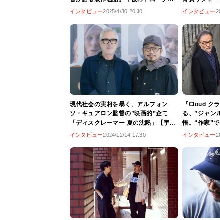
ルーズに期待すること!?
督、その深層
インタビュー
2025/4/30 20:30
インタビュー
2
正の「映画の
現代社会の実相を暴く、アルフォン
『Cloud 
ソ・キュアロン監督の”映画的”企て
る、”ジャン
「ディスクレーマー 夏の沈黙」【宇野
悟。“作家”
維正の「映画のことは監督に訊け」】
認する、その
インタビュー
2024/12/14 17:30
インタビュー
2
のことは監督