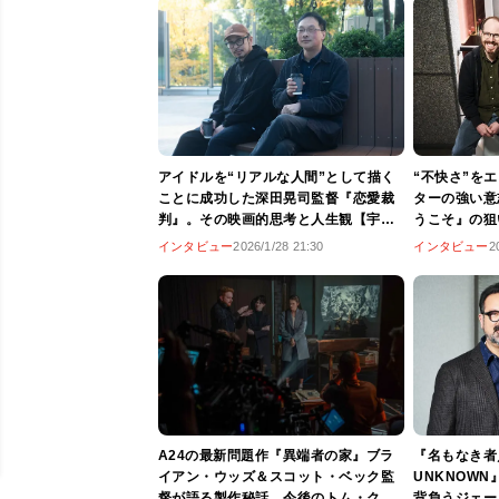
アイドルを“リアルな人間”として描く
“不快さ”を
ことに成功した深田晃司監督『恋愛裁
ターの強い意
判』。その映画的思考と人生観【宇野
うこそ』の狙
維正の「映画のことは監督に訊け」】
の「映画のこ
インタビュー
2026/1/28 21:30
インタビュー
2
A24の最新問題作『異端者の家』ブラ
『名もなき者／
イアン・ウッズ＆スコット・ベック監
UNKNOW
督が語る製作秘話。今後のトム・ク
背負うジェー