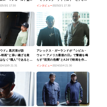
にある“作家性”【宇野維
テープ』近藤亮太監督【宇野維正の
025/3/1 17:30
インタビュー
2025/2/1 17:30
ことは監督に訊け」】
「映画のことは監督に訊け」】
クラウド』黒沢清が語
アレックス・ガーランドが『シビル・
ル映画”と添い遂げる覚
ウォー アメリカ最後の日』で警鐘を鳴
ではなく“職人”であると自
らす”現実の危機”とA24で映画を作る
理由【宇野維正の「映画
理由【宇野維正の「映画のことは監督
024/10/9 21:31
インタビュー
2024/10/4 21:30
に訊け」】
に訊け」】