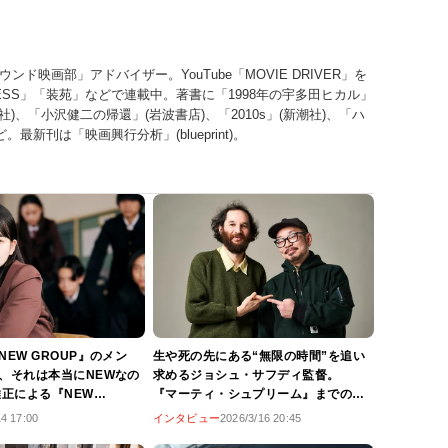
ド映画部」アドバイザー。YouTube「MOVIE DRIVER」を
 PRESS」「装苑」などで連載中。著書に「1998年の宇多田ヒカル」
社)、「小沢健二の帰還」(岩波書店)、「2010s」(新潮社)、「ハ
最新刊は「映画興行分析」(blueprint)。
EW GROUP』のメン
生や死の先にある“無限の時間”を追い
、それは本当にNEWなの
求めるジョシュ・サフディ監督。
維正による『NEW
『マーティ・シュプリーム』までの
ビュー
道、ティモシーと弟ベニーについて
14 17:00
インタビュー
2026/3/16 20:45
【宇野維正の「映画のことは監督に訊