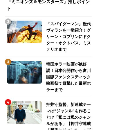
『ミニオンズ＆モンスターズ』推しポイン
トパス、ミステリ
ト
『スパイダーマン』歴代
ヴィランを一挙紹介！グ
リーン・ゴブリンにドク
ター・オクトパス、ミス
テリオまで
韓国ホラー映画が絶好
調！日本公開作から富川
国際ファンタスティック
映画祭で目撃した最新ホ
ラーまで
押井守監督、新連載テー
マは“ジャンル”を作るこ
と!?「私には私のジャン
ルがある」【押井守連載