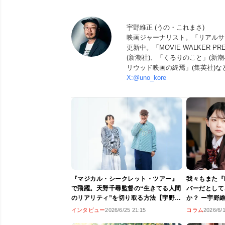
宇野維正 (うの・これまさ)
映画ジャーナリスト。「リアルサウン
更新中。「MOVIE WALKER
(新潮社)、「くるりのこと」(新潮
リウッド映画の終焉」(集英社)など。
X:@uno_kore
『マジカル・シークレット・ツアー』
我々もまた『N
で飛躍。天野千尋監督の“生きてる人間
バーだとして
のリアリティ”を切り取る方法【宇野維
か？ ー宇野
正の「映画のことは監督に訊け」】
GROUP』レ
インタビュー
2026/6/25 21:15
コラム
2026/6/