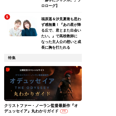
「勝手にジャンル。」プ
ロローグ】
福原遥＆汐見夏衛も思わ
ず感無量！『あの星が降
る丘で、君とまた出会い
たい。』で高校教師に
なった主人公の想いと成
長に胸を打たれる
特集
クリストファー・ノーラン監督最新作『オ
デュッセイア』丸わかりガイド
PR