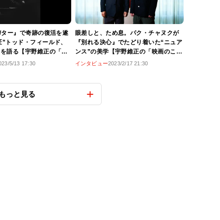
R/ター』で奇跡の復活を遂
眼差しと、ため息。パク・チャヌクが
匠”トッド・フィールド、
『別れる決心』でたどり着いた“ニュア
白を語る【宇野維正の「映
ンス”の美学【宇野維正の「映画のこと
督に訊け」】
は監督に訊け」】
023/5/13 17:30
インタビュー
2023/2/17 21:30
もっと見る