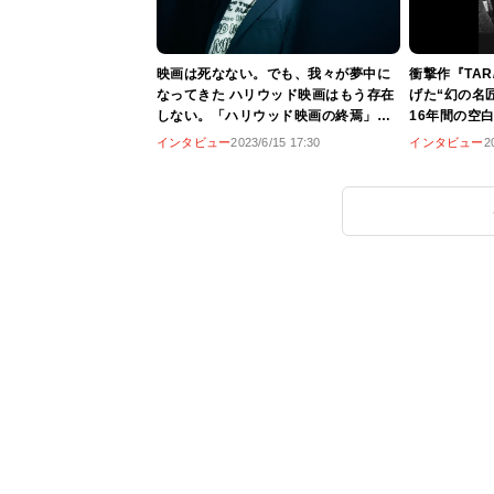
映画は死なない。でも、我々が夢中に
衝撃作『TA
なってきた ハリウッド映画はもう存在
げた“幻の名
しない。「ハリウッド映画の終焉」著
16年間の空
者・宇野維正、1万字インタビュー
画のことは監
インタビュー
2023/6/15 17:30
インタビュー
2