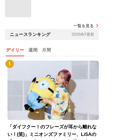
一覧を見る
ニュースランキング
2026/8/7更新
デイリー
週間
月間
「ダイフクー！のフレーズが耳から離れな
『スパイダーマン
い！(笑)」ミニオンズファミリー、LiSAの
介！グリーン・ゴ