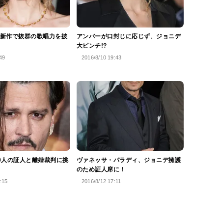
新作で抜群の歌唱力を披
アンバーが口封じに応じず、ジョニデ
大ピンチ!?
49
2016/8/10 19:43
0人の証人と離婚裁判に挑
ヴァネッサ・パラディ、ジョニデ擁護
のため証人席に！
:15
2016/8/12 17:11