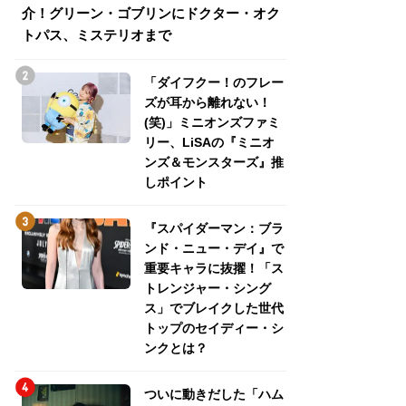
介！グリーン・ゴブリンにドクター・オク
介！グリーン・ゴ
トパス、ミステリオまで
トパス、ミステリ
「ダイフクー！のフレー
ズが耳から離れない！
(笑)」ミニオンズファミ
リー、LiSAの『ミニオ
ンズ＆モンスターズ』推
しポイント
『スパイダーマン：ブラ
ンド・ニュー・デイ』で
重要キャラに抜擢！「ス
トレンジャー・シング
ス」でブレイクした世代
トップのセイディー・シ
ンクとは？
ついに動きだした「ハム