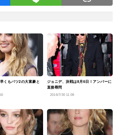
早くもバツ2の大富豪と
ジョニデ、決戦は8月6日！アンバーに
直接尋問
50
2016/7/30 11:08