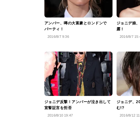
アンバー、噂の大富豪とロンドンで
ジョニデ娘、
パーティ！
露！
2016/8/7 9:36
2016/8/7 15:
ジョニデ反撃！アンバーが泣き出して
ジョニデ、2
宣誓証言を拒否
む!?
2016/8/10 19:47
2016/8/12 11