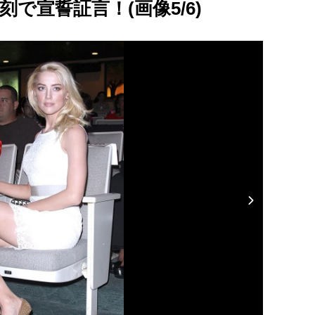
で宣誓証言！(画像5/6)