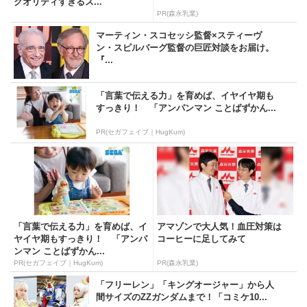
クオリティすぎるス...
PR(森永乳業)
マーティン・スコセッシ監督×スティーヴ
ン・スピルバーグ監督の巨匠対談をお届け。
『...
「言葉で伝える力」を育めば、イヤイヤ期も
すっきり！ 「アンパンマン ことばずかん...
PR(セガフェイブ｜HugKum)
「言葉で伝える力」を育めば、イ
アマゾンで大人気！血圧対策は
ヤイヤ期もすっきり！ 「アンパ
コーヒーに足してみて
ンマン ことばずかん...
PR(セガフェイブ｜HugKum)
PR(森永乳業)
「フリーレン」「キングオージャー」から人
間サイズのZZガンダムまで！「コミケ10...