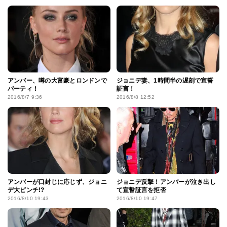
アンバー、噂の大富豪とロンドンで
ジョニデ妻、1時間半の遅刻で宣誓
パーティ！
証言！
2016/8/7 9:36
2016/8/8 12:52
アンバーが口封じに応じず、ジョニ
ジョニデ反撃！アンバーが泣き出し
デ大ピンチ!?
て宣誓証言を拒否
2016/8/10 19:43
2016/8/10 19:47