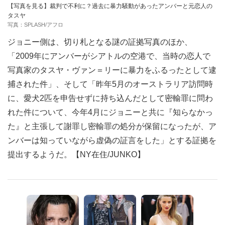
【写真を見る】裁判で不利に？過去に暴力騒動があったアンバーと元恋人の
タスヤ
写真：SPLASH/アフロ
ジョニー側は、切り札となる謎の証拠写真のほか、
「2009年にアンバーがシアトルの空港で、当時の恋人で
写真家のタスヤ・ヴァン＝リーに暴力をふるったとして逮
捕された件」、そして「昨年5月のオーストラリア訪問時
に、愛犬2匹を申告せずに持ち込んだとして密輸罪に問わ
れた件について、今年4月にジョニーと共に『知らなかっ
た』と主張して謝罪し密輸罪の処分が保留になったが、ア
ンバーは知っていながら虚偽の証言をした」とする証拠を
提出するようだ。【NY在住/JUNKO】