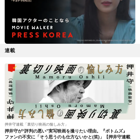
連載
押井守連載「裏切り映画の愉しみ方」
押井守が“評判の悪い”実写映画を撮りたい理由。『ボトムズ』
ファンの不安に「そう思うのも仕方ないかと(笑)」【押井守連載