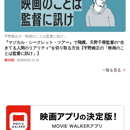
宇野維正の「映画のことは監督に訊け」
『マジカル・シークレット・ツアー』で飛躍。天野千尋監督の“生
きてる人間のリアリティ”を切り取る方法【宇野維正の「映画のこ
とは監督に訊け」】
第30回
2026/6/25 21:15
一覧を見る