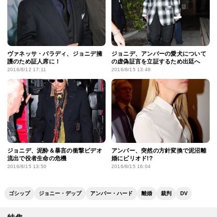
ヴァネッサ・パラディ、ジョニデ擁
ジョニデ、アンバーの愛犬について
護のため証人席に！
の虚偽証言を立証するため出廷へ
2016/8/12 17:11
2016/8/15 13:48
ジョニデ、泥酔＆暴言の衝撃ビデオ
アンバー、突然の方針変換で泥沼離
流出で役者生命の危機
婚にピリオド!?
2016/8/15 13:50
2016/8/15 16:04
ゴシップ
ジョニー・デップ
アンバー・ハード
離婚
裁判
DV