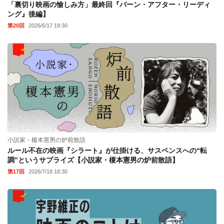
「裏切り映画の愉しみ方」最終回『バーン・アフター・リーディ
ング』後編】
第20回
2026/6/17 19:30
小説家・榎本憲男の炉前散語
ルール不在の映画『シラート』が仕掛ける、サスペンスへの“転
調”というサプライズ【小説家・榎本憲男の炉前散語】
第17回
2026/7/18 18:30