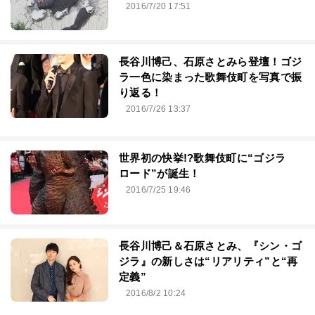
2016/7/20 17:51
長谷川博己、石原さとみら登壇！ゴジ
ラ一色に染まった歌舞伎町を写真で振
り返る！
2016/7/26 13:37
世界初の快挙!?歌舞伎町に“ゴジラ
ロード”が誕生！
2016/7/25 19:46
長谷川博己＆石原さとみ、『シン・ゴ
ジラ』の新しさは“リアリティ”と“再
定義”
2016/8/2 10:24