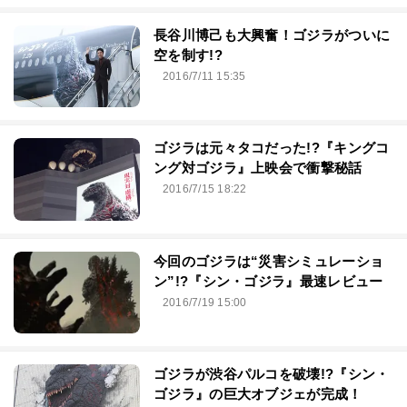
長谷川博己も大興奮！ゴジラがついに
空を制す!?
2016/7/11 15:35
ゴジラは元々タコだった!?『キングコ
ング対ゴジラ』上映会で衝撃秘話
2016/7/15 18:22
今回のゴジラは“災害シミュレーショ
ン”!?『シン・ゴジラ』最速レビュー
2016/7/19 15:00
ゴジラが渋谷パルコを破壊!?『シン・
ゴジラ』の巨大オブジェが完成！