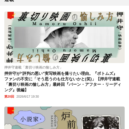
押井守連載「裏切り映画の愉しみ方」
押井守が“評判の悪い”実写映画を撮りたい理由。『ボトムズ』
ファンの不安に「そう思うのも仕方ないかと(笑)」【押井守連載
「裏切り映画の愉しみ方」最終回『バーン・アフター・リーディ
ング』後編】
第20回
2026/6/17 19:30