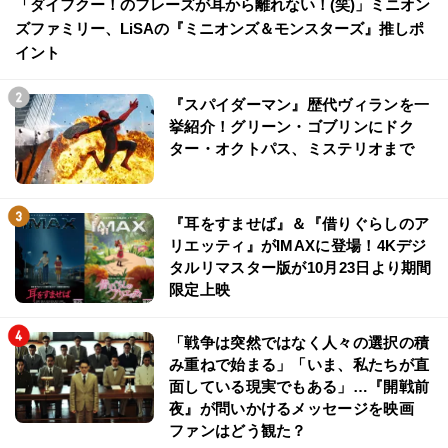
「ダイフクー！のフレーズが耳から離れない！(笑)」ミニオン
ズファミリー、LiSAの『ミニオンズ＆モンスターズ』推しポ
イント
『スパイダーマン』歴代ヴィランを一
挙紹介！グリーン・ゴブリンにドク
ター・オクトパス、ミステリオまで
『耳をすませば』＆『借りぐらしのア
リエッティ』がIMAXに登場！4Kデジ
タルリマスター版が10月23日より期間
限定上映
「戦争は突然ではなく人々の選択の積
み重ねで始まる」「いま、私たちが直
面している現実でもある」…『開戦前
夜』が問いかけるメッセージを映画
ファンはどう観た？