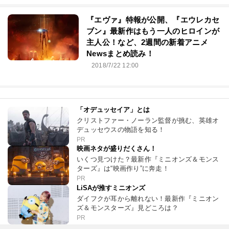
『エヴァ』特報が公開、『エウレカセ
ブン』最新作はもう一人のヒロインが
主人公！など、2週間の新着アニメ
Newsまとめ読み！
2018/7/22 12:00
「オデュッセイア」とは
クリストファー・ノーラン監督が挑む、英雄オ
デュッセウスの物語を知る！
PR
映画ネタが盛りだくさん！
いくつ見つけた？最新作『ミニオンズ＆モンス
ターズ』は“映画作り”に奔走！
PR
LiSAが推すミニオンズ
ダイフクが耳から離れない！最新作『ミニオン
ズ＆モンスターズ』見どころは？
PR