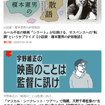
小説家・榎本憲男の炉前散語
ルール不在の映画『シラート』が仕掛ける、サスペンスへの“転
調”というサプライズ【小説家・榎本憲男の炉前散語】
第17回
2026/7/18 18:30
宇野維正の「映画のことは監督に訊け」
『マジカル・シークレット・ツアー』で飛躍。天野千尋監督の“生