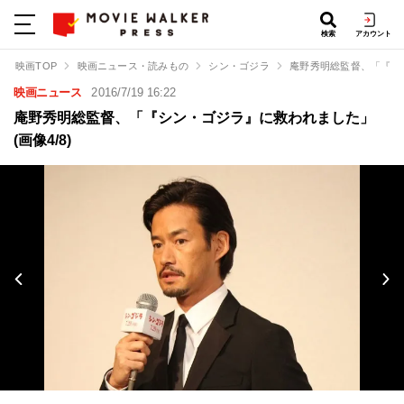
検索
アカウント
映画TOP
映画ニュース・読みもの
シン・ゴジラ
庵野秀明総監督、「『シ
映画ニュース
2016/7/19 16:22
庵野秀明総監督、「『シン・ゴジラ』に救われました」
(画像4/8)