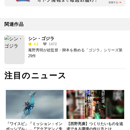
関連作品
シン・ゴジラ
4.2
1472
庵野秀明が総監督・脚本を務める「ゴジラ」シリーズ第
29作
注目のニュース
「ワイスピ」「ミッション：イン
【西野亮廣】つくりたいものを追
ポッシブル」…『アクアマン／失
求できる環境の作り方とは