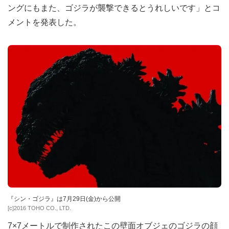
ングにもまた、ゴジラが襲撃できるとうれしいです」とコ
メントを発表した。
『シン・ゴジラ』は7月29日(金)から公開
[c]2016 TOHO CO., LTD.
7×7メートルで制作されたこの壁面オブジェのゴジラの顔