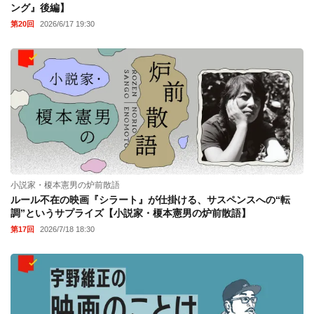
ング』後編】
第20回
2026/6/17 19:30
小説家・榎本憲男の炉前散語
ルール不在の映画『シラート』が仕掛ける、サスペンスへの“転
調”というサプライズ【小説家・榎本憲男の炉前散語】
第17回
2026/7/18 18:30