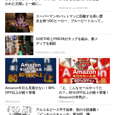
われた王国』と一緒に...
PR(FINCHI on GOETHE)
スーパーマンやバットマンに匹敵する長い歴
史を持つDCヒーロー、ブルービートルって...
GOETHEとFINCHIがタッグを組み、新メ
ディアを創設
PR(FINCHI on GOETHE)
Amazon今日も見逃せない！80%
「え、こんなセールやってた
OFF以上が続々登場
の？」80％OFF以上が続々登場！
Amazonの本気が...
PR(Amazon)
PR(Amazon)
アルコ＆ピース平子祐希、初の小説連載！
「ピンキー☆キャッチ」第34回 噂