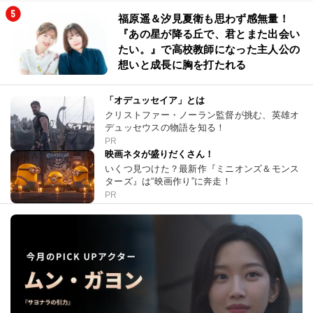
福原遥＆汐見夏衛も思わず感無量！
『あの星が降る丘で、君とまた出会い
たい。』で高校教師になった主人公の
想いと成長に胸を打たれる
「オデュッセイア」とは
クリストファー・ノーラン監督が挑む、英雄オ
デュッセウスの物語を知る！
PR
映画ネタが盛りだくさん！
いくつ見つけた？最新作『ミニオンズ＆モンス
ターズ』は“映画作り”に奔走！
PR