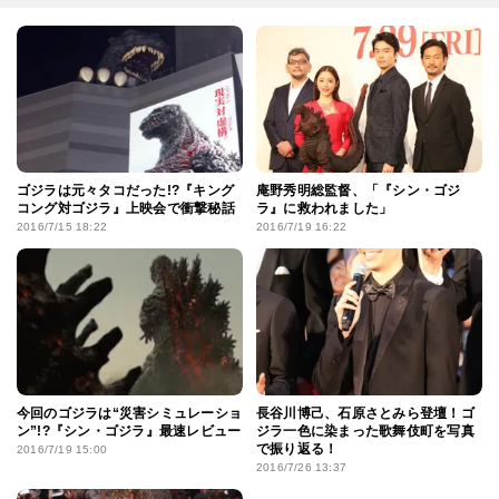
ゴジラは元々タコだった!?『キング
庵野秀明総監督、「『シン・ゴジ
コング対ゴジラ』上映会で衝撃秘話
ラ』に救われました」
2016/7/15 18:22
2016/7/19 16:22
今回のゴジラは“災害シミュレーショ
長谷川博己、石原さとみら登壇！ゴ
ン”!?『シン・ゴジラ』最速レビュー
ジラ一色に染まった歌舞伎町を写真
で振り返る！
2016/7/19 15:00
2016/7/26 13:37