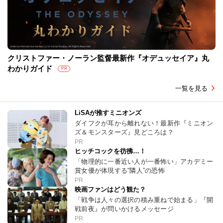
クリストファー・ノーラン監督最新作『オデュッセイア』丸
わかりガイド
PR
一覧を見る
LiSAが推すミニオンズ
ダイフクが耳から離れない！最新作『ミニオン
ズ＆モンスターズ』見どころは？
PR
ヒッチコックを彷彿…！
「物理的に一番近い人が一番怖い」アカデミー
賞女優が体現する“隣人”の恐怖
PR
映画ファンはどう観た？
「戦争は人々の選択の積み重ねで始まる」『開
戦前夜』が問いかけるメッセージ
PR