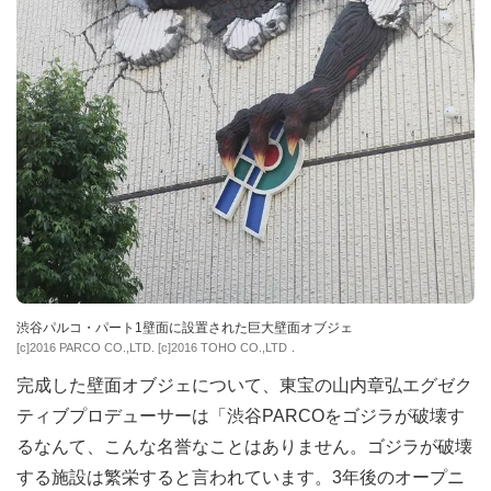
渋谷パルコ・パート1壁面に設置された巨大壁面オブジェ
[c]2016 PARCO CO.,LTD. [c]2016 TOHO CO.,LTD．
完成した壁面オブジェについて、東宝の山内章弘エグゼク
ティブプロデューサーは「渋谷PARCOをゴジラが破壊す
るなんて、こんな名誉なことはありません。ゴジラが破壊
する施設は繁栄すると言われています。3年後のオープニ