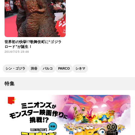
世界初の快挙!?歌舞伎町に“ゴジラ
ロード”が誕生！
2016/7/25 19:46
シン・ゴジラ
渋谷
パルコ
PARCO
シネマ
特集