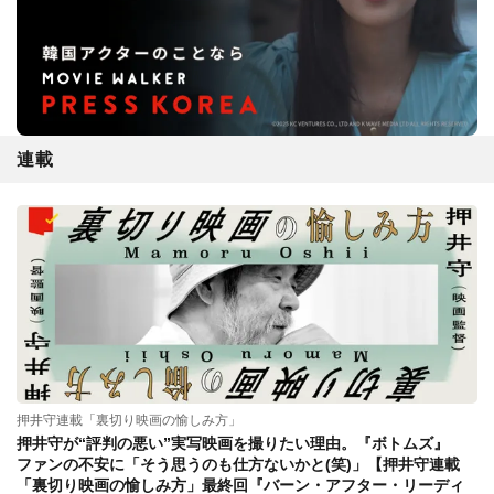
連載
押井守連載「裏切り映画の愉しみ方」
押井守が“評判の悪い”実写映画を撮りたい理由。『ボトムズ』
ファンの不安に「そう思うのも仕方ないかと(笑)」【押井守連載
「裏切り映画の愉しみ方」最終回『バーン・アフター・リーディ