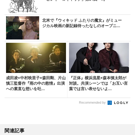
北米で『ウィキッド ふたりの魔女』がミュー
ジカル映画の新記録待ったなしのオープニ...
成田凌×中村映里子×森田剛、片山
『正体』横浜流星×森本慎太郎が
慎三監督作『雨の中の慾情』出演
対談。共演シーンでは「お互い言
への素直な想いを吐...
葉では言い表せないよ...
Recommended by
関連記事