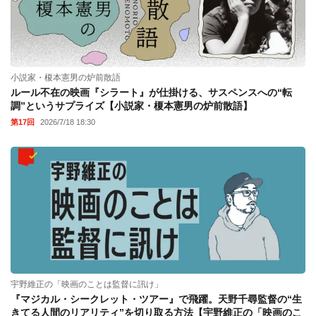
小説家・榎本憲男の炉前散語
ルール不在の映画『シラート』が仕掛ける、サスペンスへの“転
調”というサプライズ【小説家・榎本憲男の炉前散語】
第17回
2026/7/18 18:30
宇野維正の「映画のことは監督に訊け」
『マジカル・シークレット・ツアー』で飛躍。天野千尋監督の“生
きてる人間のリアリティ”を切り取る方法【宇野維正の「映画のこ