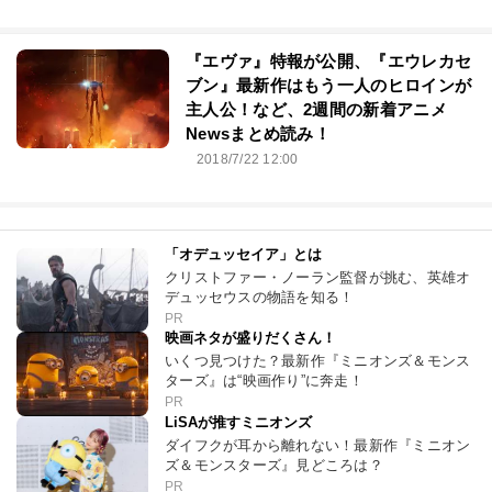
『エヴァ』特報が公開、『エウレカセ
ブン』最新作はもう一人のヒロインが
主人公！など、2週間の新着アニメ
Newsまとめ読み！
2018/7/22 12:00
「オデュッセイア」とは
クリストファー・ノーラン監督が挑む、英雄オ
デュッセウスの物語を知る！
PR
映画ネタが盛りだくさん！
いくつ見つけた？最新作『ミニオンズ＆モンス
ターズ』は“映画作り”に奔走！
PR
LiSAが推すミニオンズ
ダイフクが耳から離れない！最新作『ミニオン
ズ＆モンスターズ』見どころは？
PR