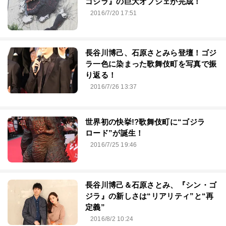
ゴジラ』の巨大オブジェが完成！
2016/7/20 17:51
長谷川博己、石原さとみら登壇！ゴジ
ラ一色に染まった歌舞伎町を写真で振
り返る！
2016/7/26 13:37
世界初の快挙!?歌舞伎町に“ゴジラ
ロード”が誕生！
2016/7/25 19:46
長谷川博己＆石原さとみ、『シン・ゴ
ジラ』の新しさは“リアリティ”と“再
定義”
2016/8/2 10:24