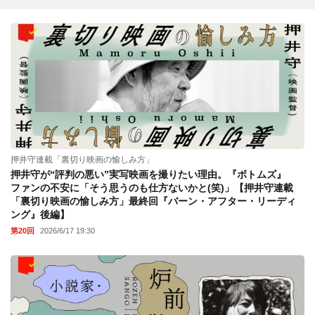
押井守連載「裏切り映画の愉しみ方」
押井守が“評判の悪い”実写映画を撮りたい理由。『ボトムズ』
ファンの不安に「そう思うのも仕方ないかと(笑)」【押井守連載
「裏切り映画の愉しみ方」最終回『バーン・アフター・リーディ
ング』後編】
第20回
2026/6/17 19:30