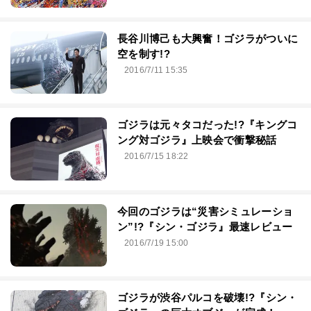
長谷川博己も大興奮！ゴジラがついに
空を制す!?
2016/7/11 15:35
ゴジラは元々タコだった!?『キングコ
ング対ゴジラ』上映会で衝撃秘話
2016/7/15 18:22
今回のゴジラは“災害シミュレーショ
ン”!?『シン・ゴジラ』最速レビュー
2016/7/19 15:00
ゴジラが渋谷パルコを破壊!?『シン・