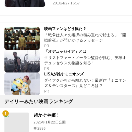
2018/4/27 16:57
映画ファンはどう観た？
「戦争は人々の選択の積み重ねで始まる」『開
戦前夜』が問いかけるメッセージ
PR
「オデュッセイア」とは
クリストファー・ノーラン監督が挑む、英雄オ
デュッセウスの物語を知る！
PR
LiSAが推すミニオンズ
ダイフクが耳から離れない！最新作『ミニオン
ズ＆モンスターズ』見どころは？
PR
デイリーみたい映画ランキング
超かぐや姫！
2026年1月22日公開
2886