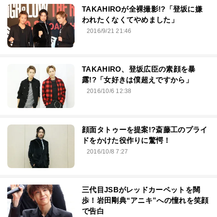
TAKAHIROが全裸撮影!?「登坂に嫌
われたくなくてやめました」
2016/9/21 21:46
TAKAHIRO、登坂広臣の素顔を暴
露!?「女好きは僕超えですから」
2016/10/6 12:38
顔面タトゥーを提案!?斎藤工のプライ
ドをかけた役作りに驚愕！
2016/10/8 7:27
三代目JSBがレッドカーペットを闊
歩！岩田剛典“アニキ”への憧れを笑顔
で告白