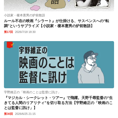
小説家・榎本憲男の炉前散語
ルール不在の映画『シラート』が仕掛ける、サスペンスへの“転
調”というサプライズ【小説家・榎本憲男の炉前散語】
第17回
2026/7/18 18:30
宇野維正の「映画のことは監督に訊け」
『マジカル・シークレット・ツアー』で飛躍。天野千尋監督の“生
きてる人間のリアリティ”を切り取る方法【宇野維正の「映画のこ
とは監督に訊け」】
第30回
2026/6/25 21:15