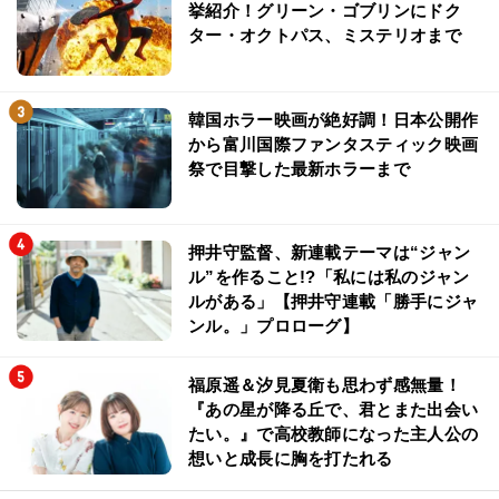
挙紹介！グリーン・ゴブリンにドク
ター・オクトパス、ミステリオまで
韓国ホラー映画が絶好調！日本公開作
から富川国際ファンタスティック映画
祭で目撃した最新ホラーまで
押井守監督、新連載テーマは“ジャン
ル”を作ること!?「私には私のジャン
ルがある」【押井守連載「勝手にジャ
ンル。」プロローグ】
福原遥＆汐見夏衛も思わず感無量！
『あの星が降る丘で、君とまた出会い
たい。』で高校教師になった主人公の
想いと成長に胸を打たれる