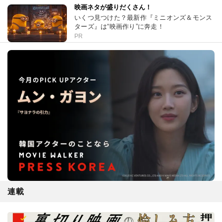
映画ネタが盛りだくさん！
いくつ見つけた？最新作『ミニオンズ＆モンス
ターズ』は“映画作り”に奔走！
PR
連載