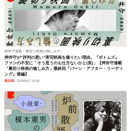
押井守連載「裏切り映画の愉しみ方」
押井守が“評判の悪い”実写映画を撮りたい理由。『ボトムズ』
ファンの不安に「そう思うのも仕方ないかと(笑)」【押井守連載
「裏切り映画の愉しみ方」最終回『バーン・アフター・リーディ
ング』後編】
第20回
2026/6/17 19:30