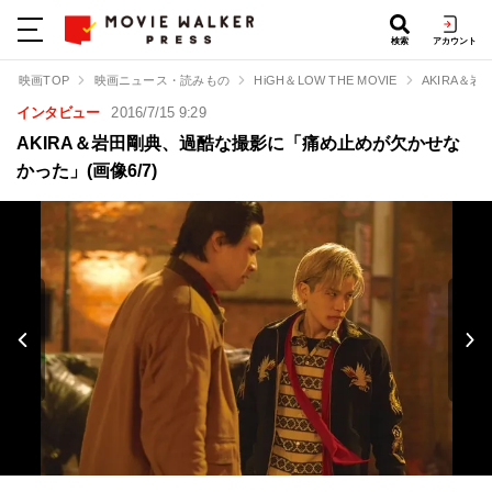
検索
アカウント
映画TOP
映画ニュース・読みもの
HiGH＆LOW THE MOVIE
AKIRA＆
インタビュー
2016/7/15 9:29
AKIRA＆岩田剛典、過酷な撮影に「痛め止めが欠かせな
かった」(画像6/7)