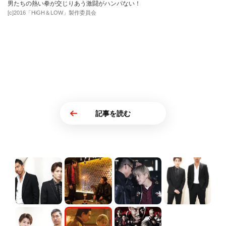
男たちの熱い拳が交じりあう激闘がハンパない！
[c]2016「HiGH＆LOW」製作委員会
記事を読む