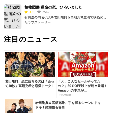
植物図鑑 運命の恋、ひろいました
3.9
2562
有川浩の同名小説を岩田剛典＆高畑充希主演で映画化し
たラブストーリー
注目のニュース
岩田剛典、恋に落ちるのは「会っ
「え、こんなセールやってた
て10秒」高畑充希と恋愛トーク！
の？」80％OFF以上が続々登場！
Amazonの本気が...
PR(Amazon)
岩田剛典＆高畑充希、手を握るシーンにドキ
ドキ！結婚観も告白