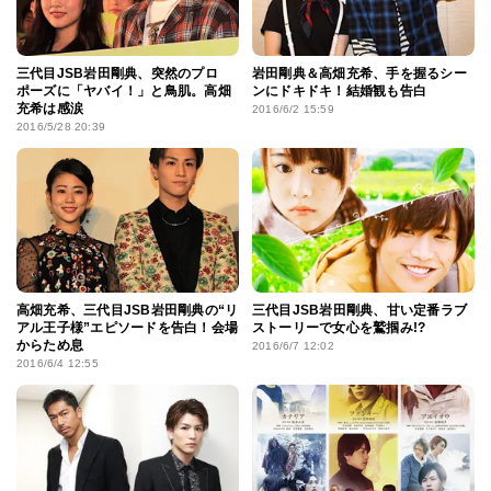
三代目JSB岩田剛典、突然のプロ
岩田剛典＆高畑充希、手を握るシー
ポーズに「ヤバイ！」と鳥肌。高畑
ンにドキドキ！結婚観も告白
充希は感涙
2016/6/2 15:59
2016/5/28 20:39
高畑充希、三代目JSB岩田剛典の“リ
三代目JSB岩田剛典、甘い定番ラブ
アル王子様”エピソードを告白！会場
ストーリーで女心を鷲掴み!?
からため息
2016/6/7 12:02
2016/6/4 12:55