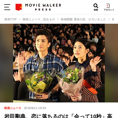
検索
アカウント
映画TOP
映画ニュース・読みもの
植物図鑑 運命の恋、ひろいました
岩田
映画ニュース
2016/6/11 19:34
岩田剛典、恋に落ちるのは「会って10秒」高