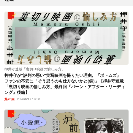
押井守連載「裏切り映画の愉しみ方」
押井守が“評判の悪い”実写映画を撮りたい理由。『ボトムズ』
ファンの不安に「そう思うのも仕方ないかと(笑)」【押井守連載
「裏切り映画の愉しみ方」最終回『バーン・アフター・リーディ
ング』後編】
第20回
2026/6/17 19:30