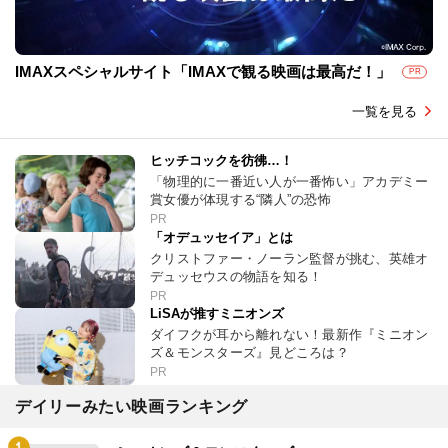
IMAXスペシャルサイト「IMAXで観る映画は最高だ！」
PR
一覧を見る
ヒッチコックを彷彿…！
「物理的に一番近い人が一番怖い」アカデミー
賞女優が体現する“隣人”の恐怖
PR
「オデュッセイア」とは
クリストファー・ノーラン監督が挑む、英雄オ
デュッセウスの物語を知る！
PR
LiSAが推すミニオンズ
ダイフクが耳から離れない！最新作『ミニオン
ズ＆モンスターズ』見どころは？
PR
デイリーみたい映画ランキング