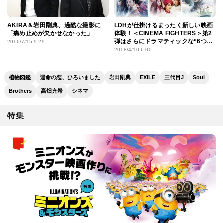
AKIRA＆岩田剛典、過酷な撮影に
LDHが仕掛けるまったく新しい映画
「痛め止めが欠かせなかった」
体験！＜CINEMA FIGHTERS＞第2
弾はさらにドラマティックな“6つの
2016/7/15 9:29
tears”
2018/4/10 6:00
植物図鑑
運命の恋、ひろいました
岩田剛典
EXILE
三代目J
Soul
Brothers
高畑充希
シネマ
特集