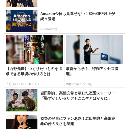
Amazon今日も見逃せない！80%OFF以上が
続々登場
PR(Amazon)
【西野亮廣】つくりたいものを追
事例から学ぶ『特権アクセス管
求できる環境の作り方とは
理』
PR(FINCHI on GOETHE)
PR(KeeperSecurity)
岩田剛典、高畑充希と演じた恋愛ストーリー
「恥ずかしいセリフもここぞとばかりに」
監督の発言にファンあ然！岩田剛典と高畑充
希の仲の良さを暴露