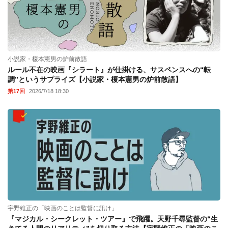
小説家・榎本憲男の炉前散語
ルール不在の映画『シラート』が仕掛ける、サスペンスへの“転
調”というサプライズ【小説家・榎本憲男の炉前散語】
第17回
2026/7/18 18:30
宇野維正の「映画のことは監督に訊け」
『マジカル・シークレット・ツアー』で飛躍。天野千尋監督の“生