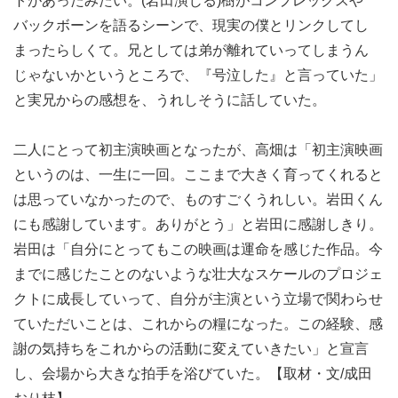
トがあったみたい。(岩田演じる)樹がコンプレックスや
バックボーンを語るシーンで、現実の僕とリンクしてし
まったらしくて。兄としては弟が離れていってしまうん
じゃないかというところで、『号泣した』と言っていた」
と実兄からの感想を、うれしそうに話していた。
二人にとって初主演映画となったが、高畑は「初主演映画
というのは、一生に一回。ここまで大きく育ってくれると
は思っていなかったので、ものすごくうれしい。岩田くん
にも感謝しています。ありがとう」と岩田に感謝しきり。
岩田は「自分にとってもこの映画は運命を感じた作品。今
までに感じたことのないような壮大なスケールのプロジェ
クトに成長していって、自分が主演という立場で関わらせ
ていただいことは、これからの糧になった。この経験、感
謝の気持ちをこれからの活動に変えていきたい」と宣言
し、会場から大きな拍手を浴びていた。【取材・文/成田