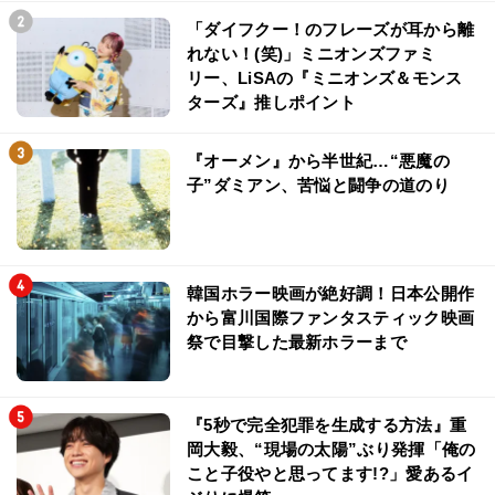
「ダイフクー！のフレーズが耳から離
れない！(笑)」ミニオンズファミ
リー、LiSAの『ミニオンズ＆モンス
ターズ』推しポイント
『オーメン』から半世紀…“悪魔の
子”ダミアン、苦悩と闘争の道のり
韓国ホラー映画が絶好調！日本公開作
から富川国際ファンタスティック映画
祭で目撃した最新ホラーまで
『5秒で完全犯罪を生成する方法』重
岡大毅、“現場の太陽”ぶり発揮「俺の
こと子役やと思ってます!?」愛あるイ