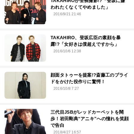
TAKAHIROが全裸撮影!?「登坂に嫌
われたくなくてやめました」
2016/9/21 21:46
TAKAHIRO、登坂広臣の素顔を暴
露!?「女好きは僕超えですから」
2016/10/6 12:38
顔面タトゥーを提案!?斎藤工のプライ
ドをかけた役作りに驚愕！
2016/10/8 7:27
三代目JSBがレッドカーペットを闊
歩！岩田剛典“アニキ”への憧れを笑顔
で告白
2018/4/27 16:57