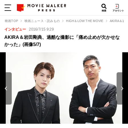
検索
アカウント
映画TOP
映画ニュース・読みもの
HiGH＆LOW THE MOVIE
AKIRA＆
インタビュー
2016/7/15 9:29
AKIRA＆岩田剛典、過酷な撮影に「痛め止めが欠かせな
かった」(画像5/7)