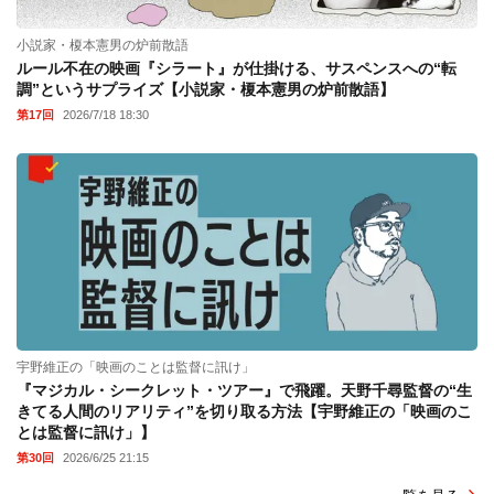
小説家・榎本憲男の炉前散語
ルール不在の映画『シラート』が仕掛ける、サスペンスへの“転
調”というサプライズ【小説家・榎本憲男の炉前散語】
第17回
2026/7/18 18:30
宇野維正の「映画のことは監督に訊け」
『マジカル・シークレット・ツアー』で飛躍。天野千尋監督の“生
きてる人間のリアリティ”を切り取る方法【宇野維正の「映画のこ
とは監督に訊け」】
第30回
2026/6/25 21:15