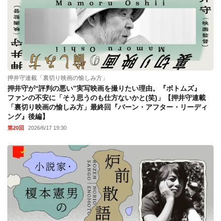
押井守連載「裏切り映画の愉しみ方」
押井守が“評判の悪い”実写映画を撮りたい理由。『ボトムズ』
ファンの不安に「そう思うのも仕方ないかと(笑)」【押井守連載
「裏切り映画の愉しみ方」最終回『バーン・アフター・リーディ
ング』後編】
第20回
2026/6/17 19:30