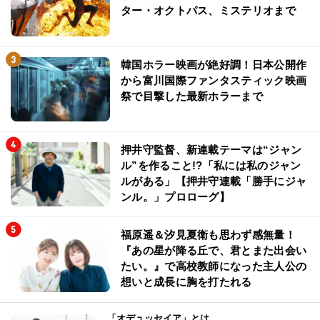
ター・オクトパス、ミステリオまで
韓国ホラー映画が絶好調！日本公開作
から富川国際ファンタスティック映画
祭で目撃した最新ホラーまで
押井守監督、新連載テーマは“ジャン
ル”を作ること!?「私には私のジャン
ルがある」【押井守連載「勝手にジャ
ンル。」プロローグ】
福原遥＆汐見夏衛も思わず感無量！
『あの星が降る丘で、君とまた出会い
たい。』で高校教師になった主人公の
想いと成長に胸を打たれる
「オデュッセイア」とは