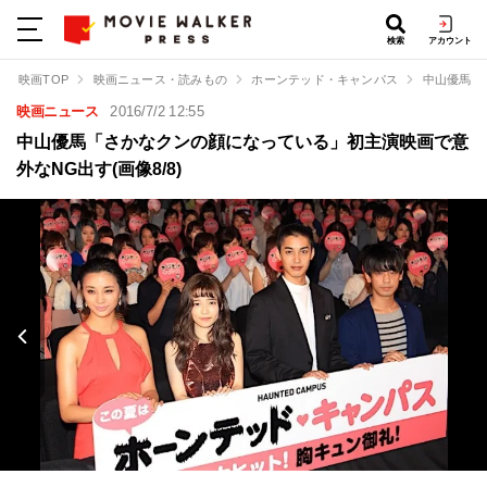
検索
アカウント
映画TOP
映画ニュース・読みもの
ホーンテッド・キャンパス
中山優馬「
映画ニュース
2016/7/2 12:55
中山優馬「さかなクンの顔になっている」初主演映画で意
外なNG出す(画像8/8)