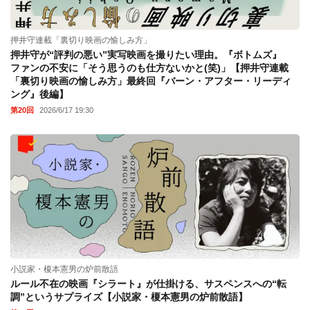
押井守連載「裏切り映画の愉しみ方」
押井守が“評判の悪い”実写映画を撮りたい理由。『ボトムズ』
ファンの不安に「そう思うのも仕方ないかと(笑)」【押井守連載
「裏切り映画の愉しみ方」最終回『バーン・アフター・リーディ
ング』後編】
第20回
2026/6/17 19:30
小説家・榎本憲男の炉前散語
ルール不在の映画『シラート』が仕掛ける、サスペンスへの“転
調”というサプライズ【小説家・榎本憲男の炉前散語】