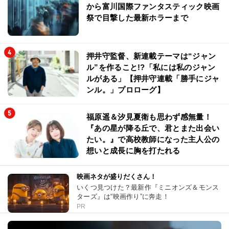
から富川国際ファンタスティック映画
祭で目撃した最新ホラーまで
押井守監督、新連載テーマは“ジャン
ル”を作ること!?「私には私のジャン
ルがある」【押井守連載「勝手にジャ
ンル。」プロローグ】
福原遥＆汐見夏衛も思わず感無量！
『あの星が降る丘で、君とまた出会い
たい。』で高校教師になった主人公の
想いと成長に胸を打たれる
映画ネタが盛りだくさん！
いくつ見つけた？最新作『ミニオンズ＆モンス
ターズ』は“映画作り”に奔走！
PR