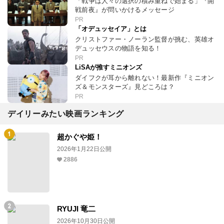
「戦争は人々の選択の積み重ねで始まる」『開
戦前夜』が問いかけるメッセージ
PR
「オデュッセイア」とは
クリストファー・ノーラン監督が挑む、英雄オ
デュッセウスの物語を知る！
PR
LiSAが推すミニオンズ
ダイフクが耳から離れない！最新作『ミニオン
ズ＆モンスターズ』見どころは？
PR
デイリーみたい映画ランキング
超かぐや姫！
2026年1月22日公開
2886
RYUJI 竜二
2026年10月30日公開