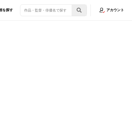
館を探す
アカウント
辱のゴミ拾い
画像1/14