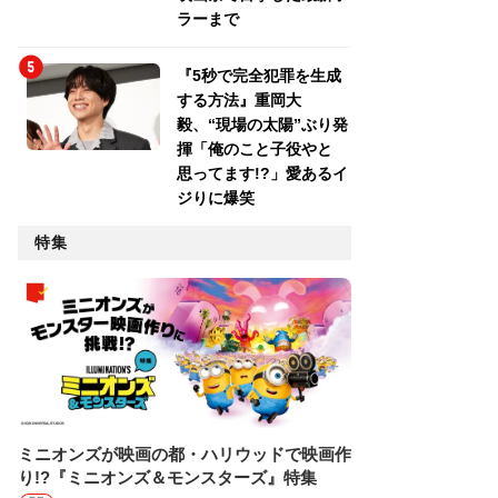
ラーまで
『5秒で完全犯罪を生成
する方法』重岡大
毅、“現場の太陽”ぶり発
揮「俺のこと子役やと
思ってます!?」愛あるイ
ジりに爆笑
特集
ミニオンズが映画の都・ハリウッドで映画作
り!?『ミニオンズ＆モンスターズ』特集