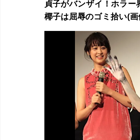
貞子がバンザイ！ホラー
椰子は屈辱のゴミ拾い(画像1