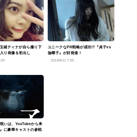
ル、玉城ティナが自ら撮り下
ユニークなPR戦略が成功!?『貞子vs
入り画像を初出し
伽椰子』が好発進！
:03
2016/6/21 7:00
いは、YouTubeから来
子』に豪華キャストの参戦