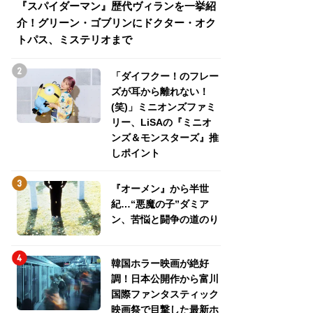
『スパイダーマン』歴代ヴィランを一挙紹
『スパイダーマン
介！グリーン・ゴブリンにドクター・オク
介！グリーン・ゴ
トパス、ミステリオまで
トパス、ミステリ
「ダイフクー！のフレー
ズが耳から離れない！
(笑)」ミニオンズファミ
リー、LiSAの『ミニオ
ンズ＆モンスターズ』推
しポイント
『オーメン』から半世
紀…“悪魔の子”ダミア
ン、苦悩と闘争の道のり
韓国ホラー映画が絶好
調！日本公開作から富川
国際ファンタスティック
映画祭で目撃した最新ホ