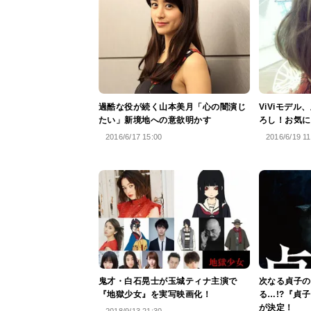
過酷な役が続く山本美月「心の闇演じ
ViViモデ
たい」新境地への意欲明かす
ろし！お気に
2016/6/17 15:00
2016/6/19 11
鬼才・白石晃士が玉城ティナ主演で
次なる貞子の呪
『地獄少女』を実写映画化！
る…!?『貞
が決定！