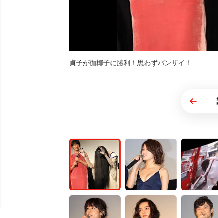
貞子が伽椰子に勝利！思わずバンザイ！