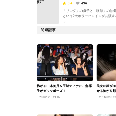
3.4
494
「リング」の貞子と「呪怨」の伽
という2大ホラーヒロインが共演す
ラー
関連記事
怖がる山本美月＆玉城ティナに、伽椰
美女の顔がゆ
子がガッツポーズ！
せる怖がり顔
2016/6/13 21:07
2016/6/18 1