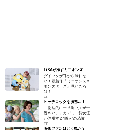
LiSAが推すミニオンズ
ダイフクが耳から離れな
い！最新作『ミニオンズ＆
モンスターズ』見どころ
は？
PR
ヒッチコックを彷彿…！
「物理的に一番近い人が一
番怖い」アカデミー賞女優
が体現する“隣人”の恐怖
PR
映画ファンはどう観た？