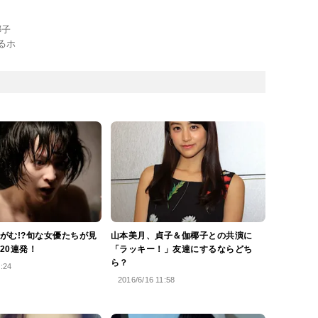
椰子
るホ
がむ!?旬な女優たちが見
山本美月、貞子＆伽椰子との共演に
20連発！
「ラッキー！」友達にするならどち
ら？
3:24
2016/6/16 11:58