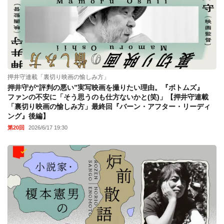
押井守連載「裏切り映画の愉しみ方」
押井守が“評判の悪い”実写映画を撮りたい理由。『ボトムズ』
ファンの不安に「そう思うのも仕方ないかと(笑)」【押井守連載
「裏切り映画の愉しみ方」最終回『バーン・アフター・リーディ
ング』後編】
第20回
2026/6/17 19:30