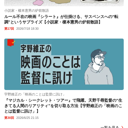
小説家・榎本憲男の炉前散語
ルール不在の映画『シラート』が仕掛ける、サスペンスへの“転
調”というサプライズ【小説家・榎本憲男の炉前散語】
第17回
2026/7/18 18:30
宇野維正の「映画のことは監督に訊け」
『マジカル・シークレット・ツアー』で飛躍。天野千尋監督の“生
きてる人間のリアリティ”を切り取る方法【宇野維正の「映画のこ
とは監督に訊け」】
第30回
2026/6/25 21:15
一覧を見る