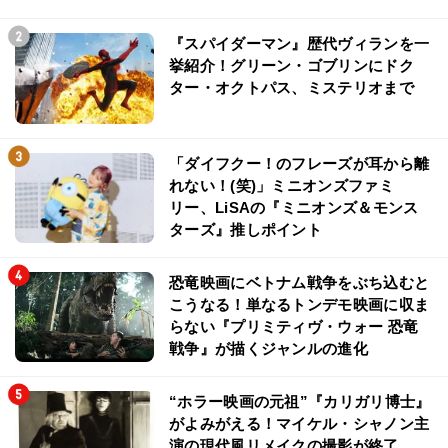
『スパイダーマン』歴代ヴィランを一
挙紹介！グリーン・ゴブリンにドク
ター・オクトパス、ミステリオまで
「ダイフクー！のフレーズが耳から離
れない！(笑)」ミニオンズファミ
リー、LiSAの『ミニオンズ＆モンス
ターズ』推しポイント
恐竜映画にベトナム戦争をぶち込むと
こうなる！単なるトンデモ映画に収ま
らない『プリミティヴ・ウォー 恐竜
戦争』が描くジャンルの進化
“ホラー映画の元祖”『カリガリ博士』
がよみがえる！マイケル・シャノン主
演の現代風リメイクの撮影が終了