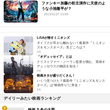
ファンキー加藤の初主演作に天使のよ
うな小池徹平が？
2015/11/27 13:00
LiSAが推すミニオンズ
ダイフクが耳から離れない！最新作『ミニオン
ズ＆モンスターズ』見どころは？
PR
「オデュッセイア」とは
クリストファー・ノーラン監督が挑む、英雄オ
デュッセウスの物語を知る！
PR
映画ネタが盛りだくさん！
いくつ見つけた？最新作『ミニオンズ＆モンス
ターズ』は“映画作り”に奔走！
PR
デイリーみたい映画ランキング
映画 九条の大罪