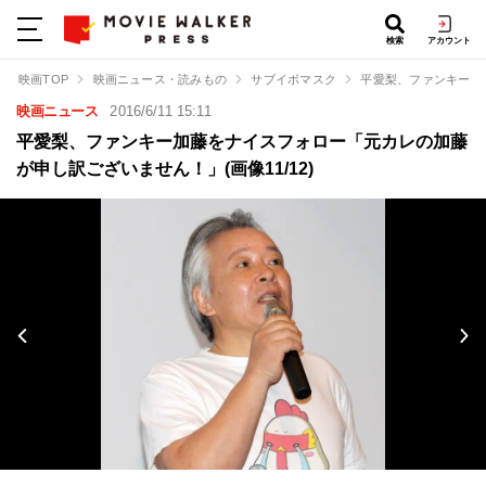
検索
アカウント
映画TOP
映画ニュース・読みもの
サブイボマスク
平愛梨、ファンキー加
映画ニュース
2016/6/11 15:11
平愛梨、ファンキー加藤をナイスフォロー「元カレの加藤
が申し訳ございません！」(画像11/12)