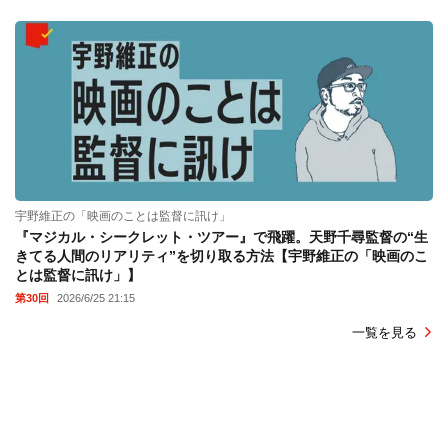
宇野維正の「映画のことは監督に訊け」
『マジカル・シークレット・ツアー』で飛躍。天野千尋監督の“生
きてる人間のリアリティ”を切り取る方法【宇野維正の「映画のこ
とは監督に訊け」】
第30回
2026/6/25 21:15
一覧を見る