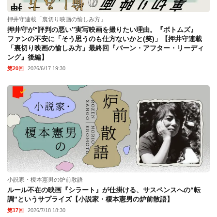
押井守連載「裏切り映画の愉しみ方」
押井守が“評判の悪い”実写映画を撮りたい理由。『ボトムズ』
ファンの不安に「そう思うのも仕方ないかと(笑)」【押井守連載
「裏切り映画の愉しみ方」最終回『バーン・アフター・リーディ
ング』後編】
第20回
2026/6/17 19:30
小説家・榎本憲男の炉前散語
ルール不在の映画『シラート』が仕掛ける、サスペンスへの“転
調”というサプライズ【小説家・榎本憲男の炉前散語】
第17回
2026/7/18 18:30