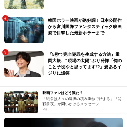
韓国ホラー映画が絶好調！日本公開作
から富川国際ファンタスティック映画
祭で目撃した最新ホラーまで
『5秒で完全犯罪を生成する方法』重
岡大毅、“現場の太陽”ぶり発揮「俺の
こと子役やと思ってます!?」愛あるイ
ジりに爆笑
映画ファンはどう観た？
「戦争は人々の選択の積み重ねで始まる」『開
戦前夜』が問いかけるメッセージ
PR