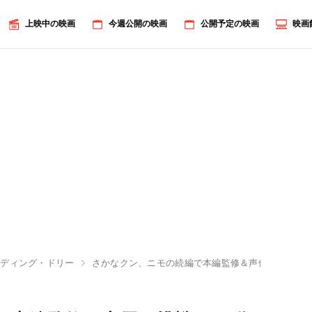
上映中の映画
今週公開の映画
公開予定の映画
映画
ンディング・ドリー
さかなクン、ニモの続編で本編監修＆声優に挑戦！