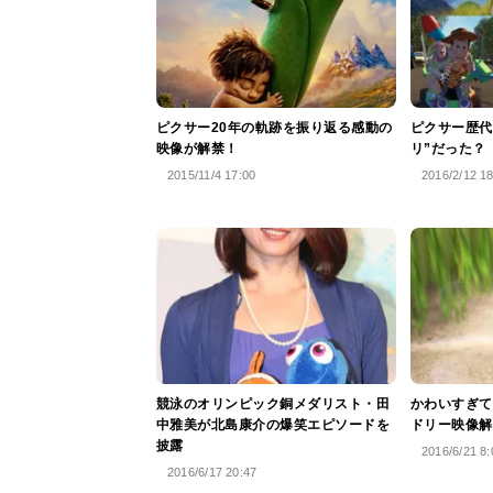
ピクサー20年の軌跡を振り返る感動の
ピクサー歴代
映像が解禁！
リ”だった？
2015/11/4 17:00
2016/2/12 1
競泳のオリンピック銅メダリスト・田
かわいすぎて
中雅美が北島康介の爆笑エピソードを
ドリー映像解
披露
2016/6/21 8:
2016/6/17 20:47