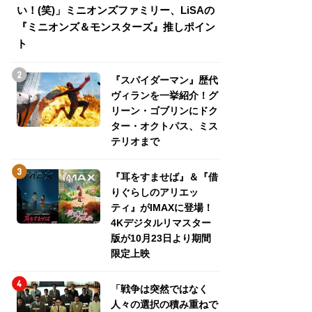
い！(笑)」ミニオンズファミリー、LiSAの
介！グリーン・ゴ
『ミニオンズ＆モンスターズ』推しポイン
トパス、ミステリ
ト
『スパイダーマン』歴代
ヴィランを一挙紹介！グ
リーン・ゴブリンにドク
ター・オクトパス、ミス
テリオまで
『耳をすませば』＆『借
りぐらしのアリエッ
ティ』がIMAXに登場！
4Kデジタルリマスター
版が10月23日より期間
限定上映
「戦争は突然ではなく
人々の選択の積み重ねで