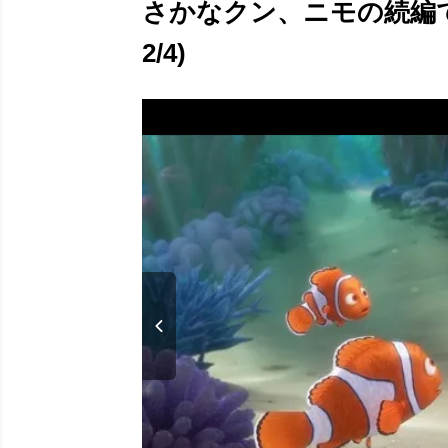
さかなクン、ニモの続編
2/4)