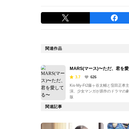
関連作品
MARS(マース)〜ただ、君を
てる〜
3.7
626
Kis-My-Ft2藤ヶ谷太輔と窪田正孝
演、少女マンガが原作のドラマの
版
関連記事