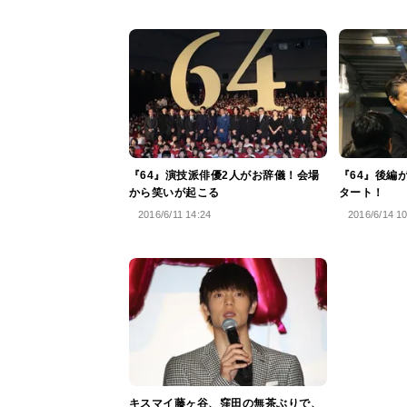
『64』演技派俳優2人がお辞儀！会場
『64』後編
から笑いが起こる
タート！
2016/6/11 14:24
2016/6/14 1
キスマイ藤ヶ谷、窪田の無茶ぶりで、