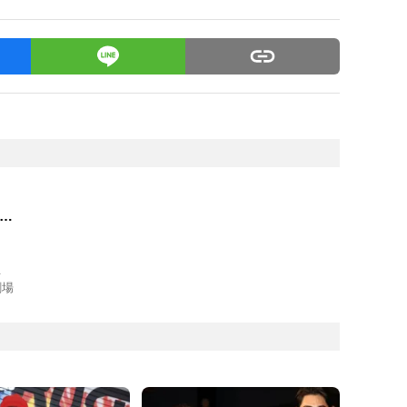
愛し
主
劇場