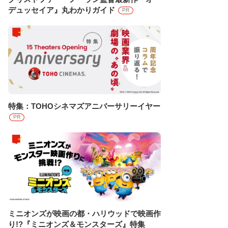
デュッセイア』丸わかりガイド
PR
特集：TOHOシネマズアニバーサリーイヤー
PR
ミニオンズが映画の都・ハリウッドで映画作
り!?『ミニオンズ＆モンスターズ』特集