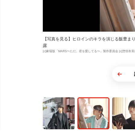
【写真を見る】ヒロインのキラを演じる飯豊まりえ。
露
[c]劇場版「MARS〜ただ、君を愛してる〜」製作委員会 [c]惣領冬実