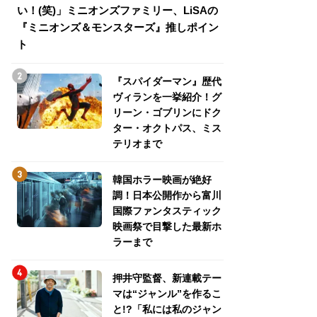
い！(笑)」ミニオンズファミリー、LiSAの
介！グリーン・ゴ
『ミニオンズ＆モンスターズ』推しポイン
トパス、ミステリ
ト
『スパイダーマン』歴代
ヴィランを一挙紹介！グ
リーン・ゴブリンにドク
ター・オクトパス、ミス
テリオまで
韓国ホラー映画が絶好
調！日本公開作から富川
国際ファンタスティック
映画祭で目撃した最新ホ
ラーまで
押井守監督、新連載テー
マは“ジャンル”を作るこ
と!?「私には私のジャン