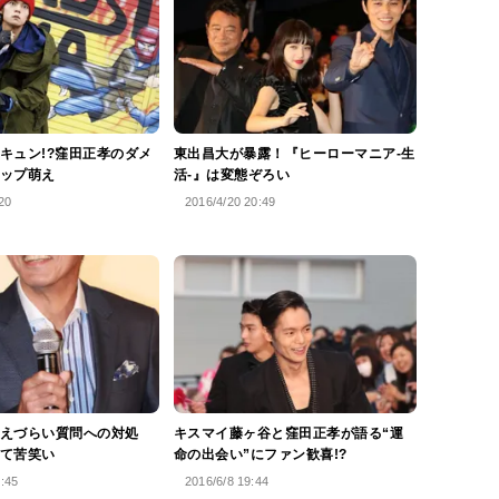
キュン!?窪田正孝のダメ
東出昌大が暴露！『ヒーローマニア-生
ップ萌え
活-』は変態ぞろい
20
2016/4/20 20:49
えづらい質問への対処
キスマイ藤ヶ谷と窪田正孝が語る“運
て苦笑い
命の出会い”にファン歓喜!?
9:45
2016/6/8 19:44