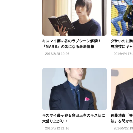
キスマイ藤ヶ谷のラブシーン解禁！
ダサいのに胸
『MARS』の気になる最新情報
男演技にギャ
2016/3/28 10:26
2016/4/4 17:
キスマイ藤ヶ谷＆窪田正孝のキス話に
佐藤浩市「答
大盛り上がり！
法」を聞かれ
2016/5/12 21:16
2016/5/22 1