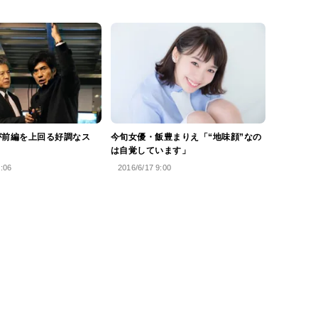
が前編を上回る好調なス
今旬女優・飯豊まりえ「“地味顔”なの
は自覚しています」
0:06
2016/6/17 9:00