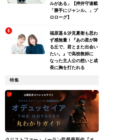
ルがある」【押井守連載
「勝手にジャンル。」プ
ロローグ】
福原遥＆汐見夏衛も思わ
ず感無量！『あの星が降
る丘で、君とまた出会い
たい。』で高校教師に
なった主人公の想いと成
長に胸を打たれる
特集
クリストファー・ノーラン監督最新作『オ