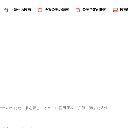
上映中の映画
今週公開の映画
公開予定の映画
映画
(マース)〜ただ、君を愛してる〜
窪田正孝、狂気に満ちた表情が強烈なイ