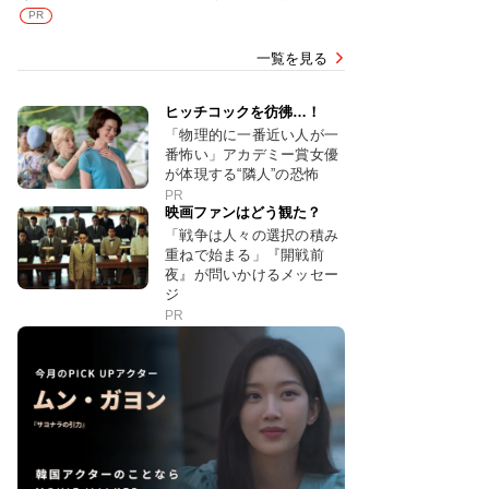
PR
一覧を見る
ヒッチコックを彷彿…！
「物理的に一番近い人が一
番怖い」アカデミー賞女優
が体現する“隣人”の恐怖
PR
映画ファンはどう観た？
「戦争は人々の選択の積み
重ねで始まる」『開戦前
夜』が問いかけるメッセー
ジ
PR