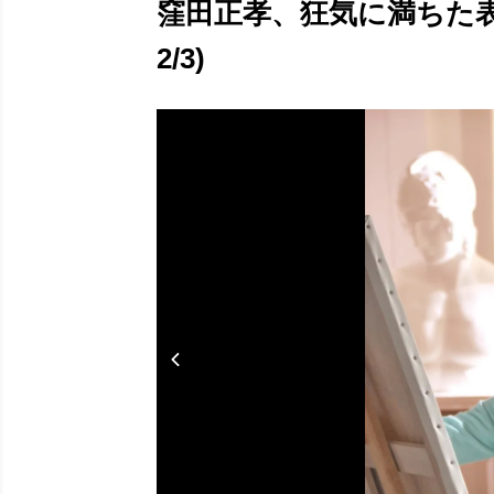
窪田正孝、狂気に満ちた
2/3)