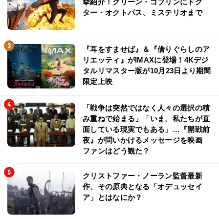
挙紹介！グリーン・ゴブリンにドク
ター・オクトパス、ミステリオまで
『耳をすませば』＆『借りぐらしのア
リエッティ』がIMAXに登場！4Kデジ
タルリマスター版が10月23日より期間
限定上映
「戦争は突然ではなく人々の選択の積
み重ねで始まる」「いま、私たちが直
面している現実でもある」…『開戦前
夜』が問いかけるメッセージを映画
ファンはどう観た？
クリストファー・ノーラン監督最新
作、その原典となる「オデュッセイ
ア」とはなにか？