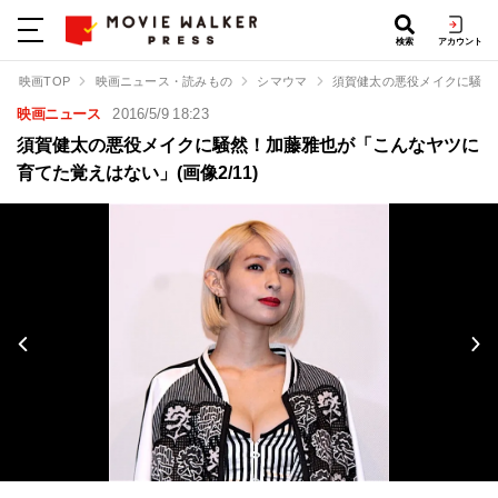
検索
アカウント
映画TOP
映画ニュース・読みもの
シマウマ
須賀健太の悪役メイクに騒然
映画ニュース
2016/5/9 18:23
須賀健太の悪役メイクに騒然！加藤雅也が「こんなヤツに
育てた覚えはない」(画像2/11)