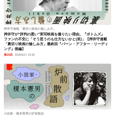
押井守連載「裏切り映画の愉しみ方」
押井守が“評判の悪い”実写映画を撮りたい理由。『ボトムズ』
ファンの不安に「そう思うのも仕方ないかと(笑)」【押井守連載
「裏切り映画の愉しみ方」最終回『バーン・アフター・リーディ
ング』後編】
第20回
2026/6/17 19:30
小説家・榎本憲男の炉前散語