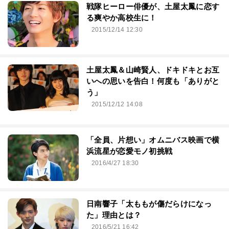
戦隊ヒーロー俳優が、土屋太鳳に恋す
る爽やか高校生に！
2015/12/14 12:30
土屋太鳳＆山崎賢人、ドキドキとお互
いへの思いを告白！何度も「ありがと
う」
2015/12/12 14:08
「全員、片想い」オムニバス映画で横
浜流星が恋愛モノ初挑戦
2016/4/27 18:30
日南響子「太ももが傷だらけになっ
た」理由とは？
2016/5/21 16:42