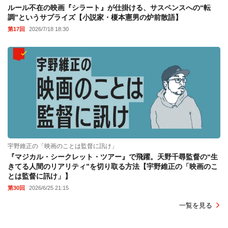
ルール不在の映画『シラート』が仕掛ける、サスペンスへの“転
調”というサプライズ【小説家・榎本憲男の炉前散語】
第17回
2026/7/18 18:30
宇野維正の「映画のことは監督に訊け」
『マジカル・シークレット・ツアー』で飛躍。天野千尋監督の“生
きてる人間のリアリティ”を切り取る方法【宇野維正の「映画のこ
とは監督に訊け」】
第30回
2026/6/25 21:15
一覧を見る