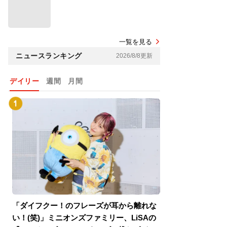
一覧を見る
ニュースランキング
2026/8/8更新
デイリー
週間
月間
「ダイフクー！のフレーズが耳から離れな
『スパイダーマン
い！(笑)」ミニオンズファミリー、LiSAの
介！グリーン・ゴ