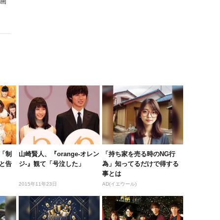
画
「制
山崎賢人、『orange-オレン
「持ち家を売る時のNG行
と告
ジ-』観て「号泣した」
為」知ってるだけで得する
事とは
2015年11年23日
AD(イエウール)