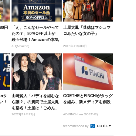
80円
「え、こんなセールやって
土屋太鳳「菜穂はマシュマ
たの？」80％OFF以上が
ロみたいな女の子」
続々登場！Amazonの本気
が...
AD(Amazon)
2015年11年03日
onタ
山崎賢人「バディを組むな
GOETHEとFINCHIがタッグ
い！
ら誰？」の質問で土屋太鳳
を組み、新メディアを創設
を指名！土屋は「ごめん、
賢人くん...
2022年12年23日
AD(FINCHI on GOETHE)
Recommended by