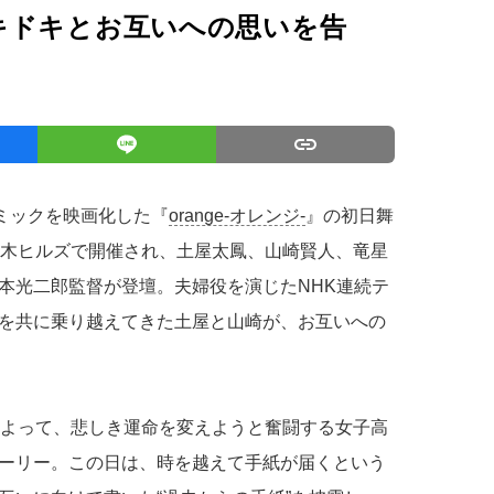
キドキとお互いへの思いを告
」
コミックを映画化した『
orange-オレンジ-
』の初日舞
六本木ヒルズで開催され、土屋太鳳、山崎賢人、竜星
本光二郎監督が登壇。夫婦役を演じたNHK連続テ
を共に乗り越えてきた土屋と山崎が、お互いへの
によって、悲しき運命を変えようと奮闘する女子高
ーリー。この日は、時を越えて手紙が届くという