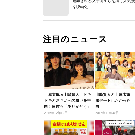
翻弄される女子高生らを描く人気漫
を映画化
注目のニュース
土屋太鳳＆山崎賢人、ドキ
山崎賢人と土屋太鳳、
ドキとお互いへの思いを告
服デートしたかった」
白！何度も「ありがとう」
白
2015年12年12日
2015年11年30日