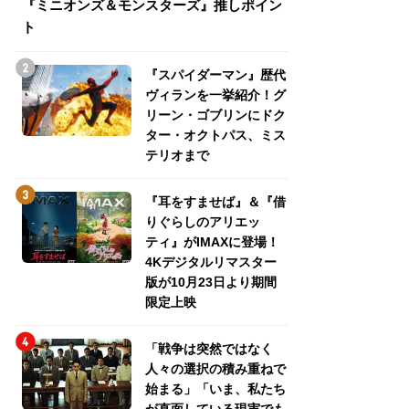
『ミニオンズ＆モンスターズ』推しポイン
トパス、ミステリ
ト
『スパイダーマン』歴代
ヴィランを一挙紹介！グ
リーン・ゴブリンにドク
ター・オクトパス、ミス
テリオまで
『耳をすませば』＆『借
りぐらしのアリエッ
ティ』がIMAXに登場！
4Kデジタルリマスター
版が10月23日より期間
限定上映
「戦争は突然ではなく
人々の選択の積み重ねで
始まる」「いま、私たち