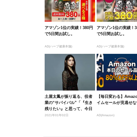
アマゾン1位の実績！380円
アマゾン1位の実績！3
で5日間お試し。
で5日間お試し。
AD(ハーブ健康本舗)
AD(ハーブ健康本舗)
土屋太鳳が振り返る、役者
【毎日変わる】Amaz
業の“サバイバル”「『生き
イムセールが見逃せな
残りたい』と思って、今日
までや...
2021年01年02日
AD(Amazon)