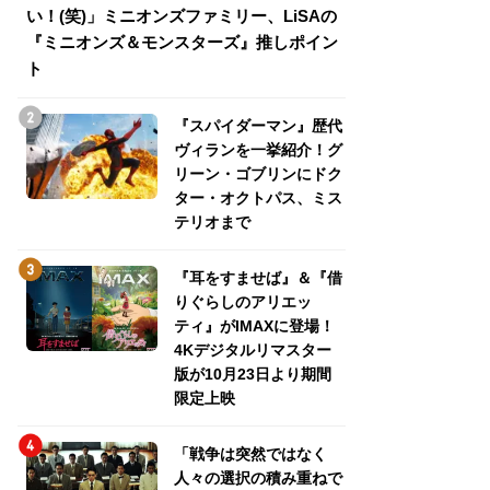
い！(笑)」ミニオンズファミリー、LiSAの
介！グリーン・ゴ
『ミニオンズ＆モンスターズ』推しポイン
トパス、ミステリ
ト
『スパイダーマン』歴代
ヴィランを一挙紹介！グ
リーン・ゴブリンにドク
ター・オクトパス、ミス
テリオまで
『耳をすませば』＆『借
りぐらしのアリエッ
ティ』がIMAXに登場！
4Kデジタルリマスター
版が10月23日より期間
限定上映
「戦争は突然ではなく
人々の選択の積み重ねで