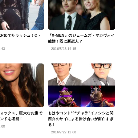
おめでたラッシュ！O・
『X-MEN』のジェームズ・マカヴォイ
離婚！既に新恋人？
6:43
2016/5/16 14:15
ォックス、巨大なお腹で
もはやコント!?“チャラ”イノシシと関
ンドを堪能！
西弁のサイによる掛け合いが面白すぎ
る！
3:00
2016/7/27 12:08