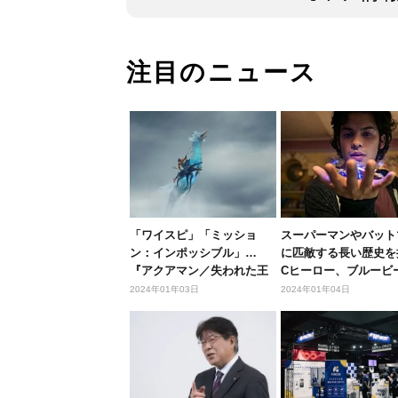
注目のニュース
「ワイスピ」「ミッショ
スーパーマンやバット
ン：インポッシブル」…
に匹敵する長い歴史を
『アクアマン／失われた王
Cヒーロー、ブルービ
国』と一緒に...
ルって...
2024年01年03日
2024年01年04日