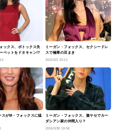
ォックス、ボトックス失
ミーガン・フォックス、セクシードレ
ーペットをドタキャン!?
スで極寒の豆まき
10
2015/2/2 20:21
ースがM・フォックスに猛
ミーガン・フォックス、激ヤセでカー
ダシアン家の仲間入り？
0
2016/3/30 19:58