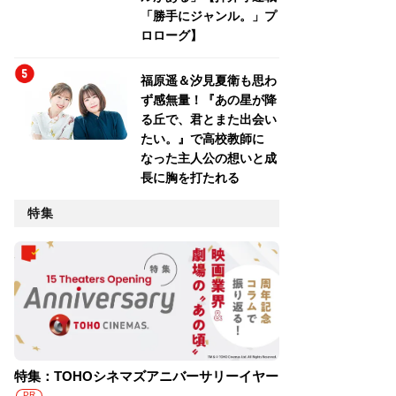
「勝手にジャンル。」プ
ロローグ】
福原遥＆汐見夏衛も思わ
ず感無量！『あの星が降
る丘で、君とまた出会い
たい。』で高校教師に
なった主人公の想いと成
長に胸を打たれる
特集
特集：TOHOシネマズアニバーサリーイヤー
PR