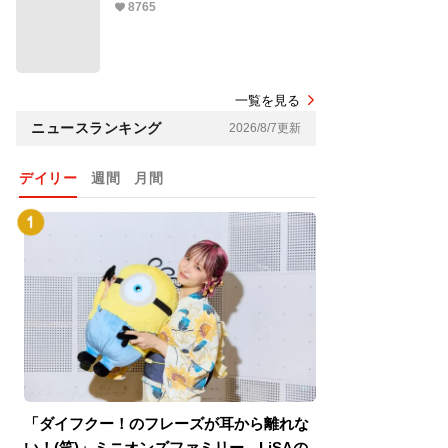
8765
一覧を見る
ニュースランキング
2026/8/7更新
デイリー
週間
月間
「ダイフクー！のフレーズが耳から離れな
『スパイダーマン
い！(笑)」ミニオンズファミリー、LiSAの
介！グリーン・ゴ