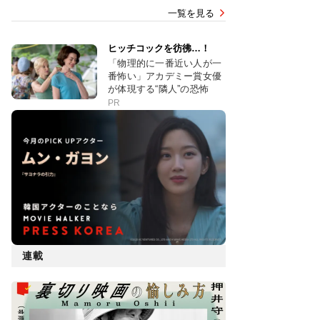
一覧を見る
ヒッチコックを彷彿…！
「物理的に一番近い人が一
番怖い」アカデミー賞女優
が体現する“隣人”の恐怖
PR
連載