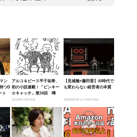
マン
アルコ＆ピース平子祐希、
【見城徹×藤田晋】AI時代で
持つD
初の小説連載！「ピンキー
も変わらない経営者の本質
ート
☆キャッチ」第34回 噂
2024年11年29日
AD(FINCHI on GOETHE)