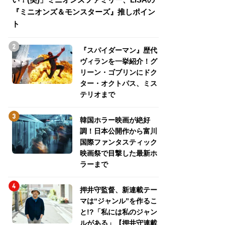
『ミニオンズ＆モンスターズ』推しポイン
トパス、ミステリ
ト
『スパイダーマン』歴代
ヴィランを一挙紹介！グ
リーン・ゴブリンにドク
ター・オクトパス、ミス
テリオまで
韓国ホラー映画が絶好
調！日本公開作から富川
国際ファンタスティック
映画祭で目撃した最新ホ
ラーまで
押井守監督、新連載テー
マは“ジャンル”を作るこ
と!?「私には私のジャン
ルがある」【押井守連載