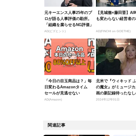
元キーエンス人事25年のプ
【見城徹×藤田晋】AI
ロが語る人事評価の勘所。
も変わらない経営者の
「組織を腐らせるNG評価」
とは...
AD(ビズヒント)
AD(FINCHI on GOETHE)
「今日の目玉商品は？」毎
北米で『ウィキッド 
日変わるAmazonタイム
の魔女』がミュージカ
セールが見逃せない
画の新記録待ったなし
オープニ...
AD(Amazon)
2024年12年01日
関連記事