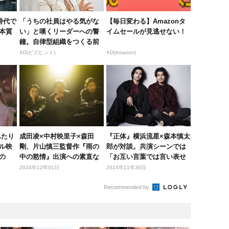
時代で
「うちの社員はやる気がな
【毎日変わる】Amazonタ
本質
い」と嘆くリーダーへの警
イムセールが見逃せない！
鐘。自律型組織をつくる前
に外せな...
AD(ビズヒント)
AD(Amazon)
ふたり
成田凌×中村映里子×森田
『正体』横浜流星×森本慎太
ル映
剛、片山慎三監督作『雨の
郎が対談。共演シーンでは
の
中の慾情』出演への素直な
「お互い言葉では言い表せ
想いを吐...
ないよ...
2024年12年01日
2024年11年30日
Recommended by