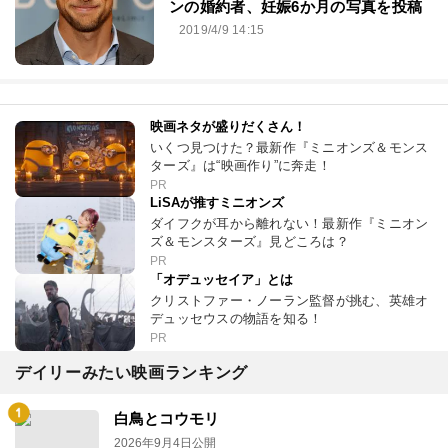
ンの婚約者、妊娠6か月の写真を投稿
2019/4/9 14:15
映画ネタが盛りだくさん！
いくつ見つけた？最新作『ミニオンズ＆モンス
ターズ』は“映画作り”に奔走！
PR
LiSAが推すミニオンズ
ダイフクが耳から離れない！最新作『ミニオン
ズ＆モンスターズ』見どころは？
PR
「オデュッセイア」とは
クリストファー・ノーラン監督が挑む、英雄オ
デュッセウスの物語を知る！
PR
デイリーみたい映画ランキング
白鳥とコウモリ
2026年9月4日公開