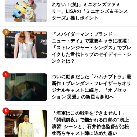
れない！(笑)」ミニオンズファミ
リー、LiSAの『ミニオンズ＆モンス
ターズ』推しポイント
『スパイダーマン：ブランド・
ニュー・デイ』で重要キャラに抜擢！
「ストレンジャー・シングス」でブレ
イクした世代トップのセイディー・シ
ンクとは？
ついに動きだした「ハムナプトラ」最
新作！ブレンダン・フレイザーらオリ
ジナルキャストに続き、『オブセッ
ション 災愛』の新星も参戦へ
「海軍はこの戦争をできません！」
『開戦前夜』で描かれる白熱の“机上
演習”シーンと、石井裕也監督が池松
壮亮らキャスト陣に込めた想い