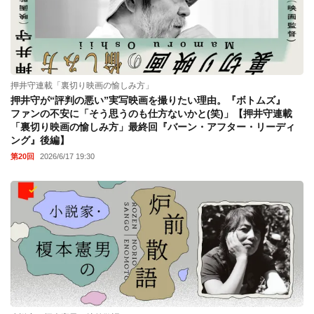
押井守連載「裏切り映画の愉しみ方」
押井守が“評判の悪い”実写映画を撮りたい理由。『ボトムズ』
ファンの不安に「そう思うのも仕方ないかと(笑)」【押井守連載
「裏切り映画の愉しみ方」最終回『バーン・アフター・リーディ
ング』後編】
第20回
2026/6/17 19:30