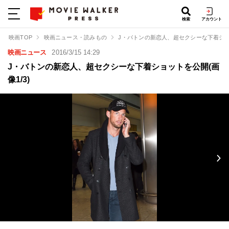
検索
アカウント
映画TOP
映画ニュース・読みもの
J・バトンの新恋人、超セクシーな下着シ
映画ニュース
2016/3/15 14:29
J・バトンの新恋人、超セクシーな下着ショットを公開(画
像1/3)