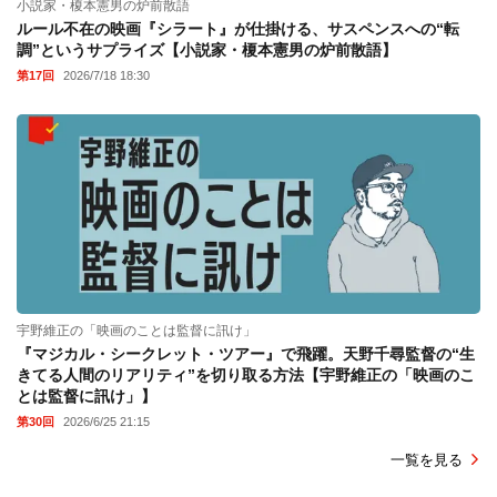
小説家・榎本憲男の炉前散語
ルール不在の映画『シラート』が仕掛ける、サスペンスへの“転
調”というサプライズ【小説家・榎本憲男の炉前散語】
第17回
2026/7/18 18:30
宇野維正の「映画のことは監督に訊け」
『マジカル・シークレット・ツアー』で飛躍。天野千尋監督の“生
きてる人間のリアリティ”を切り取る方法【宇野維正の「映画のこ
とは監督に訊け」】
第30回
2026/6/25 21:15
一覧を見る