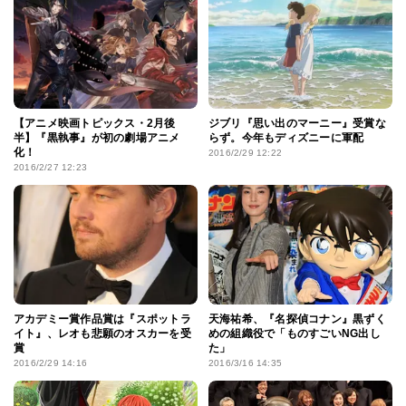
【アニメ映画トピックス・2月後
ジブリ『思い出のマーニー』受賞な
半】『黒執事』が初の劇場アニメ
らず。今年もディズニーに軍配
化！
2016/2/29 12:22
2016/2/27 12:23
アカデミー賞作品賞は『スポットラ
天海祐希、『名探偵コナン』黒ずく
イト』、レオも悲願のオスカーを受
めの組織役で「ものすごいNG出し
賞
た」
2016/2/29 14:16
2016/3/16 14:35