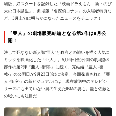
場版、好スタートを記録した『映画ドラえもん 新・のび
太の日本誕生』、劇場版『名探偵コナン』の入場者特典な
ど、3月上旬に明らかになったニュースをチェック！
『亜人』の劇場版完結編となる第3作は9月公
開！
決して死なない新人類“亜人”と政府との戦いを描く人気コ
ミックを映画化した『亜人』。5月6日(金)公開の劇場版3
部作の第2弾『亜人 -衝突-』に続く、完結編『亜人 -衝
戟-』の公開日が9月23日(金)に決定。今回発表された『亜
人 -衝突-』の新ビジュアルには、現在放送中のテレビシ
リーズにも出ていない翼の生えたIBMの姿も。圭と佐藤と
の戦いにも注目だ！