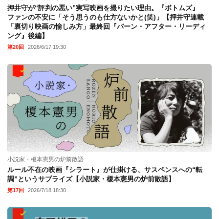
押井守が“評判の悪い”実写映画を撮りたい理由。『ボトムズ』
ファンの不安に「そう思うのも仕方ないかと(笑)」【押井守連載
「裏切り映画の愉しみ方」最終回『バーン・アフター・リーディ
ング』後編】
第20回
2026/6/17 19:30
小説家・榎本憲男の炉前散語
ルール不在の映画『シラート』が仕掛ける、サスペンスへの“転
調”というサプライズ【小説家・榎本憲男の炉前散語】
第17回
2026/7/18 18:30