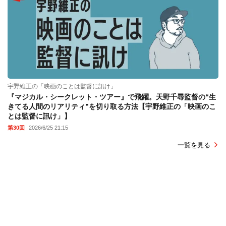
宇野維正の「映画のことは監督に訊け」
『マジカル・シークレット・ツアー』で飛躍。天野千尋監督の“生
きてる人間のリアリティ”を切り取る方法【宇野維正の「映画のこ
とは監督に訊け」】
第30回
2026/6/25 21:15
一覧を見る