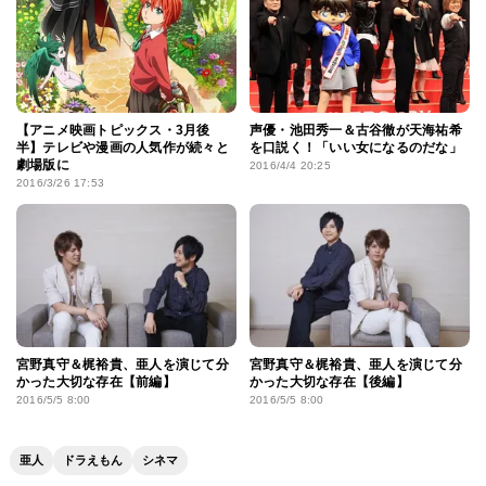
【アニメ映画トピックス・3月後
声優・池田秀一＆古谷徹が天海祐希
半】テレビや漫画の人気作が続々と
を口説く！「いい女になるのだな」
劇場版に
2016/4/4 20:25
2016/3/26 17:53
宮野真守＆梶裕貴、亜人を演じて分
宮野真守＆梶裕貴、亜人を演じて分
かった大切な存在【前編】
かった大切な存在【後編】
2016/5/5 8:00
2016/5/5 8:00
亜人
ドラえもん
シネマ