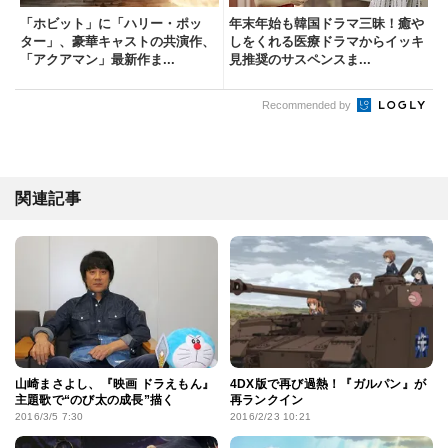
「ホビット」に「ハリー・ポッ
年末年始も韓国ドラマ三昧！癒や
ター」、豪華キャストの共演作、
しをくれる医療ドラマからイッキ
「アクアマン」最新作ま...
見推奨のサスペンスま...
Recommended by
関連記事
山崎まさよし、『映画 ドラえもん』
4DX版で再び過熱！『ガルパン』が
主題歌で“のび太の成長”描く
再ランクイン
2016/3/5 7:30
2016/2/23 10:21