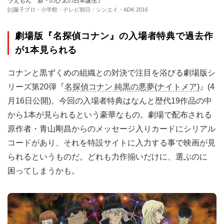
ラえもん 新・のび太の日本誕生』
[c]藤子プロ・小学館・テレビ朝日・シンエイ・ADK 2016
劇場版『名探偵コナン』の入場者特典で過去作
が1本見られる
コナンと黒ずくめの組織との対決で注目を浴びる劇場版シ
リーズ第20弾『
名探偵コナン 純黒の悪夢(ナイトメア)
』(4
月16日公開)。今回の入場者特典はなんと歴代19作品の中
から1本が見られるという豪華なもの。劇場で配布される
原作者・青山剛昌からのメッセージ入りカードにシリアル
コードがあり、それを特設サイトに入力する事で映画が見
られるというものだ。どれも力作揃いだけに、選ぶのに
困ってしまうかも。