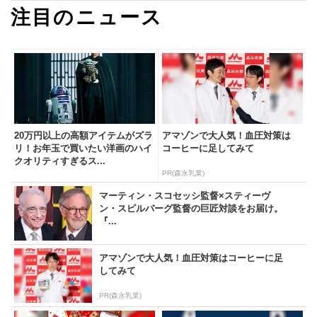
注目のニュース
20万円以上の高額アイテムがズラ
アマゾンで大人気！血圧対策は
リ！お年玉で買いたい洋画のハイ
コーヒーに足してみて
クオリティすぎるス...
PR(森永乳業)
マーティン・スコセッシ監督×スティーヴ
ン・スピルバーグ監督の巨匠対談をお届け。
『...
アマゾンで大人気！血圧対策はコーヒーに足
してみて
PR(森永乳業)