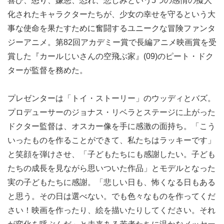
喜び、怒り、嫌悪、恐れ、悲しみという5つの感情の擬人
化されたキャラクターたちが、少女の幸せを守るという大
事な使命を果たすために奮闘するユニークな冒険ファンタ
ジーアニメ。第82回アカデミー賞で長編アニメ映画賞を受
賞した『カールじいさんの空飛ぶ家』(09)のピート・ドク
ターが監督を務めた。
プレゼンターは「トイ・ストーリー」のウッディとバズ。
プロデューサーのジョナス・リベラとステージに上がった
ドクター監督は、オスカー像を手に感激の面持ち。「こう
いったものを作ることができて、私たちはラッキーです」
と笑顔を弾けさせ、「子どもたちにも感謝したい。子ども
たちの成長を見ながら思いついた作品」とモデルとなった
実の子どもたちに感謝。「悲しい日も、怖くなる日もある
と思う。その日は選べない。でも色々なものを作ってくだ
さい！映画を作ったり、絵を描いたりしてください。それ