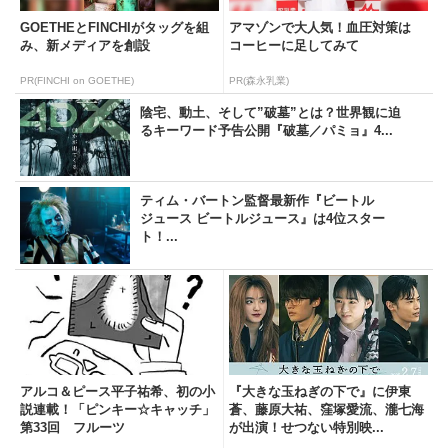
GOETHEとFINCHIがタッグを組
アマゾンで大人気！血圧対策は
み、新メディアを創設
コーヒーに足してみて
PR(FINCHI on GOETHE)
PR(森永乳業)
陰宅、動土、そして”破墓”とは？世界観に迫
るキーワード予告公開『破墓／パミョ』4...
ティム・バートン監督最新作『ビートル
ジュース ビートルジュース』は4位スター
ト！...
アルコ＆ピース平子祐希、初の小
『大きな玉ねぎの下で』に伊東
説連載！「ピンキー☆キャッチ」
蒼、藤原大祐、窪塚愛流、瀧七海
第33回 フルーツ
が出演！せつない特別映...