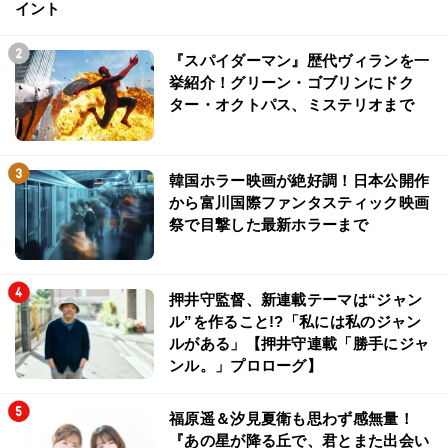
イント
『スパイダーマン』歴代ヴィランを一
挙紹介！グリーン・ゴブリンにドク
ター・オクトパス、ミステリオまで
韓国ホラー映画が絶好調！日本公開作
から富川国際ファンタスティック映画
祭で目撃した最新ホラーまで
押井守監督、新連載テーマは“ジャン
ル”を作ること!?「私には私のジャン
ルがある」【押井守連載「勝手にジャ
ンル。」プロローグ】
福原遥＆汐見夏衛も思わず感無量！
『あの星が降る丘で、君とまた出会い