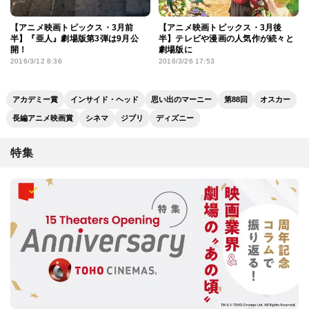
【アニメ映画トピックス・3月前
【アニメ映画トピックス・3月後
半】『亜人』劇場版第3弾は9月公
半】テレビや漫画の人気作が続々と
開！
劇場版に
2016/3/12 8:36
2016/3/26 17:53
アカデミー賞
インサイド・ヘッド
思い出のマーニー
第88回
オスカー
長編アニメ映画賞
シネマ
ジブリ
ディズニー
特集