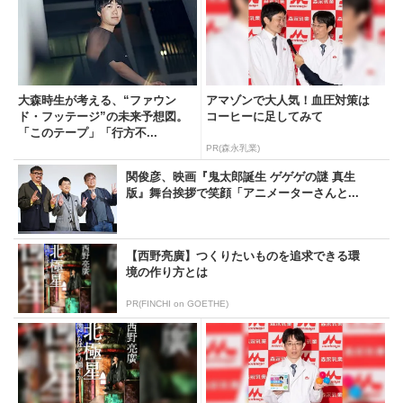
大森時生が考える、“ファウン
アマゾンで大人気！血圧対策は
ド・フッテージ”の未来予想図。
コーヒーに足してみて
「このテープ」「行方不...
PR(森永乳業)
関俊彦、映画『鬼太郎誕生 ゲゲゲの謎 真生
版』舞台挨拶で笑顔「アニメーターさんと...
【西野亮廣】つくりたいものを追求できる環
境の作り方とは
PR(FINCHI on GOETHE)