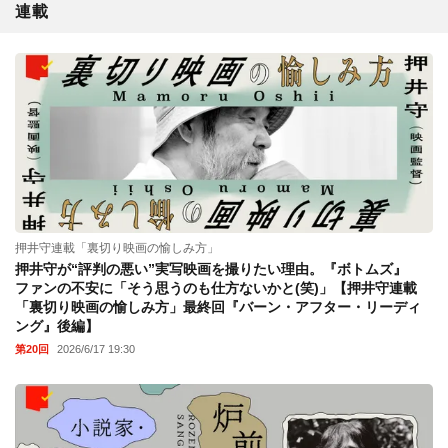
連載
押井守連載「裏切り映画の愉しみ方」
押井守が“評判の悪い”実写映画を撮りたい理由。『ボトムズ』
ファンの不安に「そう思うのも仕方ないかと(笑)」【押井守連載
「裏切り映画の愉しみ方」最終回『バーン・アフター・リーディ
ング』後編】
第20回
2026/6/17 19:30