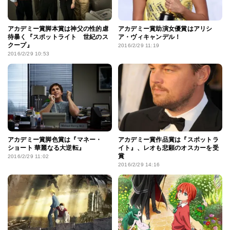
アカデミー賞脚本賞は神父の性的虐
アカデミー賞助演女優賞はアリシ
待暴く『スポットライト 世紀のス
ア・ヴィキャンデル！
クープ』
2016/2/29 11:19
2016/2/29 10:53
アカデミー賞脚色賞は『マネー・
アカデミー賞作品賞は『スポットラ
ショート 華麗なる大逆転』
イト』、レオも悲願のオスカーを受
賞
2016/2/29 11:02
2016/2/29 14:16