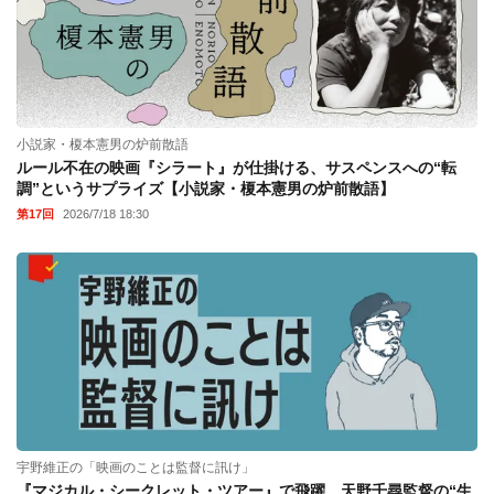
小説家・榎本憲男の炉前散語
ルール不在の映画『シラート』が仕掛ける、サスペンスへの“転
調”というサプライズ【小説家・榎本憲男の炉前散語】
第17回
2026/7/18 18:30
宇野維正の「映画のことは監督に訊け」
『マジカル・シークレット・ツアー』で飛躍。天野千尋監督の“生