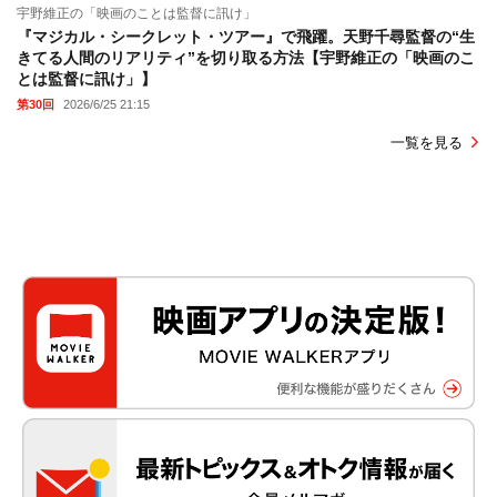
宇野維正の「映画のことは監督に訊け」
『マジカル・シークレット・ツアー』で飛躍。天野千尋監督の“生
きてる人間のリアリティ”を切り取る方法【宇野維正の「映画のこ
とは監督に訊け」】
第30回
2026/6/25 21:15
一覧を見る