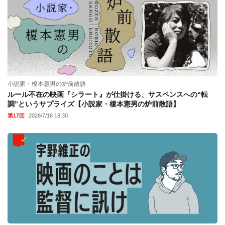
小説家・榎本憲男の炉前散語
ルール不在の映画『シラート』が仕掛ける、サスペンスへの“転
調”というサプライズ【小説家・榎本憲男の炉前散語】
第17回
2026/7/18 18:30