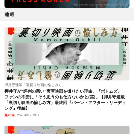
連載
押井守連載「裏切り映画の愉しみ方」
押井守が“評判の悪い”実写映画を撮りたい理由。『ボトムズ』
ファンの不安に「そう思うのも仕方ないかと(笑)」【押井守連載
「裏切り映画の愉しみ方」最終回『バーン・アフター・リーディ
ング』後編】
第20回
2026/6/17 19:30