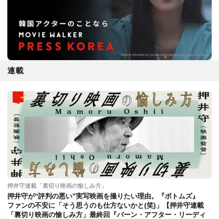
連載
押井守連載「裏切り映画の愉しみ方」
押井守が“評判の悪い”実写映画を撮りたい理由。『ボトムズ』
ファンの不安に「そう思うのも仕方ないかと(笑)」【押井守連載
「裏切り映画の愉しみ方」最終回『バーン・アフター・リーディ