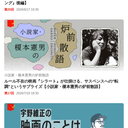
ング』後編】
第20回
2026/6/17 19:30
小説家・榎本憲男の炉前散語
ルール不在の映画『シラート』が仕掛ける、サスペンスへの“転
調”というサプライズ【小説家・榎本憲男の炉前散語】
第17回
2026/7/18 18:30