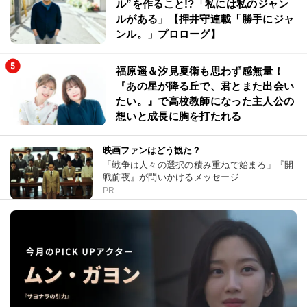
ル”を作ること!?「私には私のジャン
ルがある」【押井守連載「勝手にジャ
ンル。」プロローグ】
福原遥＆汐見夏衛も思わず感無量！
『あの星が降る丘で、君とまた出会い
たい。』で高校教師になった主人公の
想いと成長に胸を打たれる
映画ファンはどう観た？
「戦争は人々の選択の積み重ねで始まる」『開
戦前夜』が問いかけるメッセージ
PR