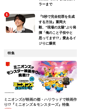
ラーまで
『5秒で完全犯罪を生成
する方法』重岡大
毅、“現場の太陽”ぶり発
揮「俺のこと子役やと
思ってます!?」愛あるイ
ジりに爆笑
特集
ミニオンズが映画の都・ハリウッドで映画作
り!?『ミニオンズ＆モンスターズ』特集