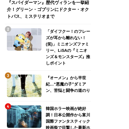
『スパイダーマン』歴代ヴィランを一挙紹
『スパイダーマン
介！グリーン・ゴブリンにドクター・オク
介！グリーン・ゴ
トパス、ミステリオまで
トパス、ミステリ
「ダイフクー！のフレー
ズが耳から離れない！
(笑)」ミニオンズファミ
リー、LiSAの『ミニオ
ンズ＆モンスターズ』推
しポイント
『オーメン』から半世
紀…“悪魔の子”ダミア
ン、苦悩と闘争の道のり
韓国ホラー映画が絶好
調！日本公開作から富川
国際ファンタスティック
映画祭で目撃した最新ホ