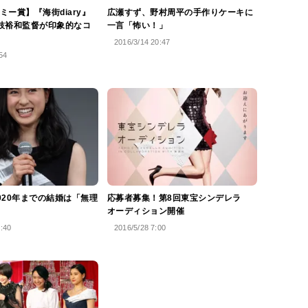
ミー賞】『海街diary』
広瀬すず、野村周平の手作りケーキに
枝裕和監督が印象的なコ
一言「怖い！」
2016/3/14 20:47
54
020年までの結婚は「無理
応募者募集！第8回東宝シンデレラ
オーディション開催
0:40
2016/5/28 7:00