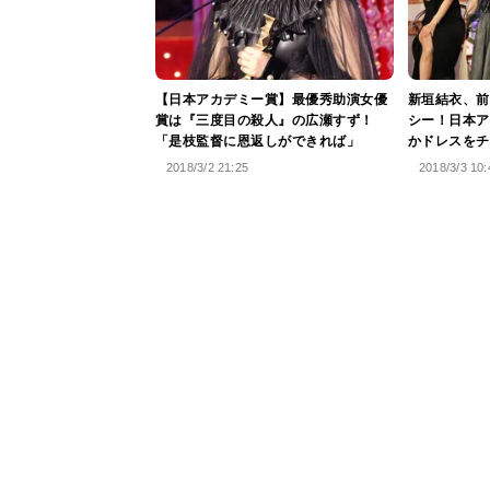
【日本アカデミー賞】最優秀助演女優
新垣結衣、前
賞は『三度目の殺人』の広瀬すず！
シー！日本ア
「是枝監督に恩返しができれば」
かドレスをチ
2018/3/2 21:25
2018/3/3 10: