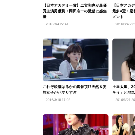
【日本アカデミー賞】二宮和也が最優
【日本アカデ
秀主演男優賞！岡田准一の激励に感無
最多4冠！是
量
メント
2016/3/4 22:41
2016/3/4 22:
これぞ綾瀬はるかの真骨頂!?天然＆妄
土屋太鳳、2
想女子がハマりすぎ
そう」と弱気
2016/3/18 17:02
2016/3/21 2