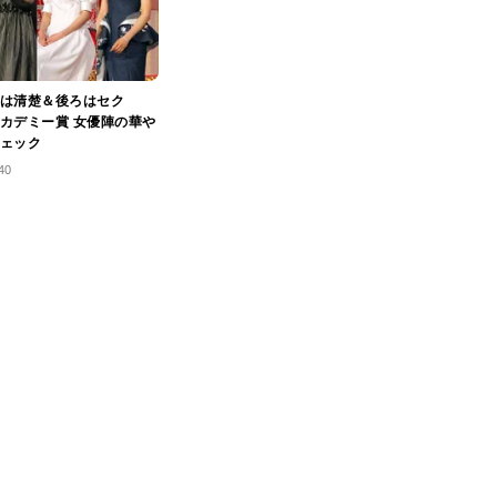
は清楚＆後ろはセク
カデミー賞 女優陣の華や
ェック
40