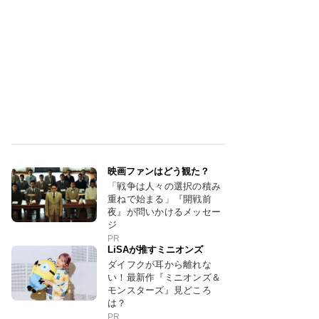
映画ファンはどう観た？
「戦争は人々の選択の積み
重ねで始まる」『開戦前
夜』が問いかけるメッセー
ジ
PR
LiSAが推すミニオンズ
ダイフクが耳から離れな
い！最新作『ミニオンズ＆
モンスターズ』見どころ
は？
PR