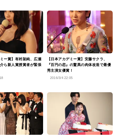
ミー賞】有村架純、広瀬
【日本アカデミー賞】安藤サクラ、
介ら新人賞授賞者が緊張
『百円の恋』の驚異の肉体改造で最優
秀主演女優賞！
18
2016/3/4 22:05