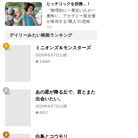
ヒッチコックを彷彿…！
「物理的に一番近い人が一
番怖い」アカデミー賞女優
が体現する“隣人”の恐怖
PR
デイリーみたい映画ランキング
ミニオンズ＆モンスターズ
2026年8月7日公開
12660
あの星が降る丘で、君とまた
出会いたい。
2026年8月7日公開
6017
白鳥とコウモリ