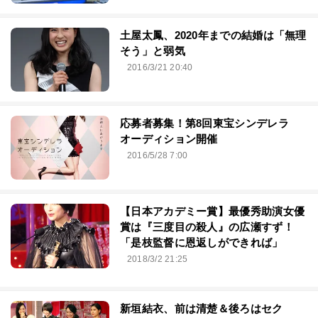
土屋太鳳、2020年までの結婚は「無理
そう」と弱気
2016/3/21 20:40
応募者募集！第8回東宝シンデレラ
オーディション開催
2016/5/28 7:00
【日本アカデミー賞】最優秀助演女優
賞は『三度目の殺人』の広瀬すず！
「是枝監督に恩返しができれば」
2018/3/2 21:25
新垣結衣、前は清楚＆後ろはセク