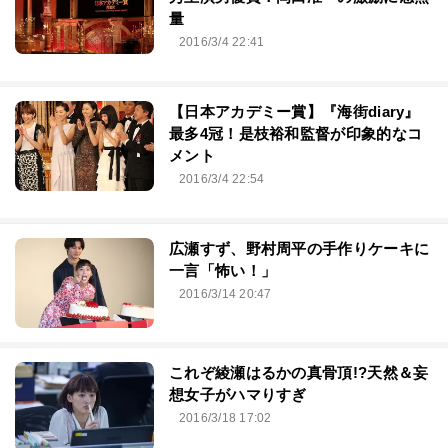
量
2016/3/4 22:41
【日本アカデミー賞】『海街diary』
最多4冠！是枝裕和監督が印象的なコ
メント
2016/3/4 22:54
広瀬すず、野村周平の手作りケーキに
一言「怖い！」
2016/3/14 20:47
これぞ綾瀬はるかの真骨頂!?天然＆妄
想女子がハマりすぎ
2016/3/18 17:02