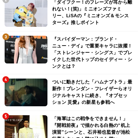
「ダイフクー！のフレーズが耳から離
れない！(笑)」ミニオンズファミ
リー、LiSAの『ミニオンズ＆モンス
ターズ』推しポイント
『スパイダーマン：ブランド・
ニュー・デイ』で重要キャラに抜擢！
「ストレンジャー・シングス」でブレ
イクした世代トップのセイディー・シ
ンクとは？
ついに動きだした「ハムナプトラ」最
新作！ブレンダン・フレイザーらオリ
ジナルキャストに続き、『オブセッ
ション 災愛』の新星も参戦へ
「海軍はこの戦争をできません！」
『開戦前夜』で描かれる白熱の“机上
演習”シーンと、石井裕也監督が池松