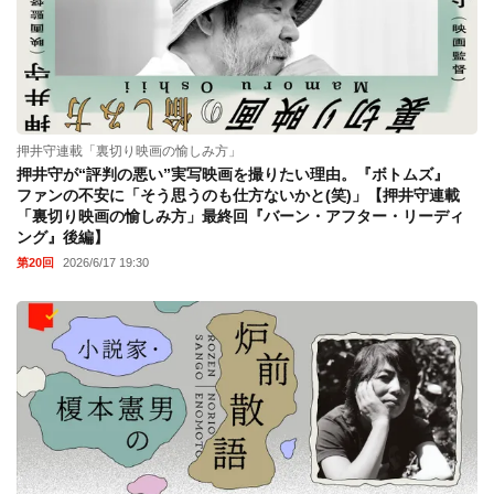
押井守連載「裏切り映画の愉しみ方」
押井守が“評判の悪い”実写映画を撮りたい理由。『ボトムズ』
ファンの不安に「そう思うのも仕方ないかと(笑)」【押井守連載
「裏切り映画の愉しみ方」最終回『バーン・アフター・リーディ
ング』後編】
第20回
2026/6/17 19:30