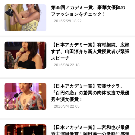
第88回アカデミー賞、豪華女優陣の
ファッションをチェック！
2016/2/29 18:22
【日本アカデミー賞】有村架純、広瀬
すず、山田涼介ら新人賞授賞者が緊張
スピーチ
2016/3/4 22:18
【日本アカデミー賞】安藤サクラ、
『百円の恋』の驚異の肉体改造で最優
秀主演女優賞！
2016/3/4 22:05
【日本アカデミー賞】二宮和也が最優
秀主演男優賞！岡田准一の激励に感無