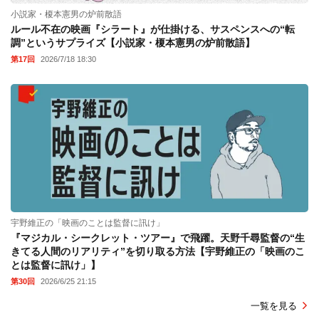
小説家・榎本憲男の炉前散語
ルール不在の映画『シラート』が仕掛ける、サスペンスへの“転
調”というサプライズ【小説家・榎本憲男の炉前散語】
第17回
2026/7/18 18:30
宇野維正の「映画のことは監督に訊け」
『マジカル・シークレット・ツアー』で飛躍。天野千尋監督の“生
きてる人間のリアリティ”を切り取る方法【宇野維正の「映画のこ
とは監督に訊け」】
第30回
2026/6/25 21:15
一覧を見る