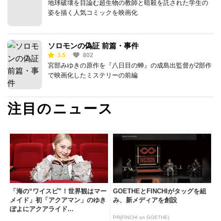
地球破壊を目論む超生物の教師と暗殺を託された学生の
姿を描く人気コミックを映画化
ソロモンの偽証 前篇・事件
3.5
802
宮部みゆきの原作を『八日目の蝉』の成島出監督が2部作
で映画化したミステリーの前編
注目のニュース
「海の“ワイスピ”！世界観はマー
GOETHEとFINCHIがタッグを組
メイド」初「アクアマン」のゆき
み、新メディアを創設
ぽよにアクアライド...
PR(FINCHI on GOETHE)