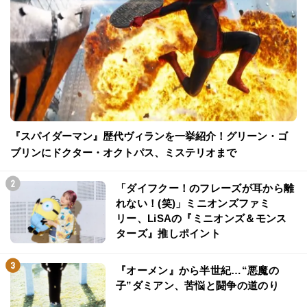
『スパイダーマン』歴代ヴィランを一挙紹介！グリーン・ゴ
ブリンにドクター・オクトパス、ミステリオまで
「ダイフクー！のフレーズが耳から離
れない！(笑)」ミニオンズファミ
リー、LiSAの『ミニオンズ＆モンス
ターズ』推しポイント
『オーメン』から半世紀…“悪魔の
子”ダミアン、苦悩と闘争の道のり