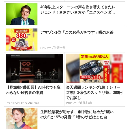
40年以上スタローンの声を吹き替えてきたレ
ジェンド！ささきいさおが「エクスペンダ...
アマゾン1位「このお茶ガチです」噂のお茶
PR(ハーブ健康本舗)
【見城徹×藤田晋】AI時代でも変
楽天週間ランキング1位！シリー
わらない経営者の本質
ズ累計3億包のスッキリ茶。380円
でお試し
PR(FINCHI on GOETHE)
PR(ハーブ健康本舗)
生田絵梨花が明かす、劇中歌に込めた“願い
の力”と“N”の発音「1番のサビはまだ自...