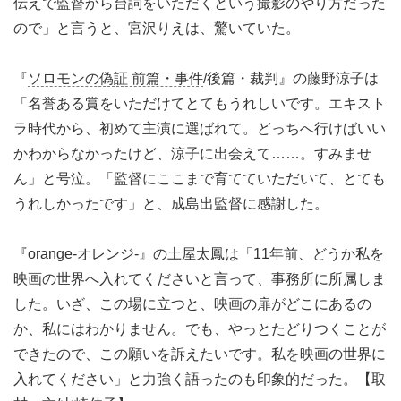
伝えで監督から台詞をいただくという撮影のやり方だった
ので」と言うと、宮沢りえは、驚いていた。
『
ソロモンの偽証 前篇・事件
/後篇・裁判』の藤野涼子は
「名誉ある賞をいただけてとてもうれしいです。エキスト
ラ時代から、初めて主演に選ばれて。どっちへ行けばいい
かわからなかったけど、涼子に出会えて……。すみませ
ん」と号泣。「監督にここまで育てていただいて、とても
うれしかったです」と、成島出監督に感謝した。
『orange-オレンジ-』の土屋太鳳は「11年前、どうか私を
映画の世界へ入れてくださいと言って、事務所に所属しま
した。いざ、この場に立つと、映画の扉がどこにあるの
か、私にはわかりません。でも、やっとたどりつくことが
できたので、この願いを訴えたいです。私を映画の世界に
入れてください」と力強く語ったのも印象的だった。【取