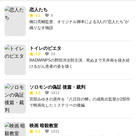
恋人たち
4.1
8
橋口亮輔監督、オリジナル脚本による3人の“恋人たち”が
織りなす物語
トイレのピエタ
4.0
14
RADWINPSの野田洋次郎主演、死ぬまで天井画を描き続
けるがん患者の姿を描く
ソロモンの偽証 後篇・裁判
3.3
1613
宮部みゆきの原作を『八日目の蝉』の成島出監督が2部作
で映画化したミステリーの後編
映画 暗殺教室
4.2
1031