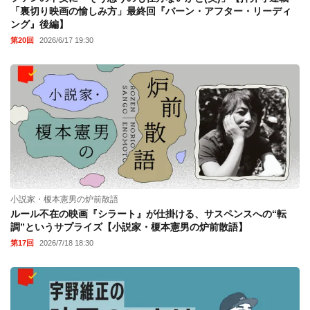
「裏切り映画の愉しみ方」最終回『バーン・アフター・リーディ
ング』後編】
第20回
2026/6/17 19:30
小説家・榎本憲男の炉前散語
ルール不在の映画『シラート』が仕掛ける、サスペンスへの“転
調”というサプライズ【小説家・榎本憲男の炉前散語】
第17回
2026/7/18 18:30