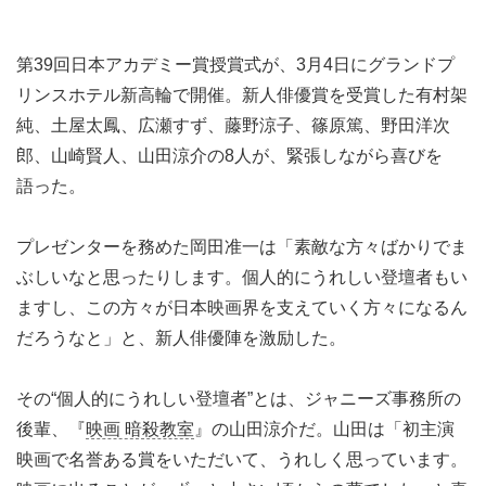
第39回日本アカデミー賞授賞式が、3月4日にグランドプ
リンスホテル新高輪で開催。新人俳優賞を受賞した有村架
純、土屋太鳳、広瀬すず、藤野涼子、篠原篤、野田洋次
郎、山崎賢人、山田涼介の8人が、緊張しながら喜びを
語った。
プレゼンターを務めた岡田准一は「素敵な方々ばかりでま
ぶしいなと思ったりします。個人的にうれしい登壇者もい
ますし、この方々が日本映画界を支えていく方々になるん
だろうなと」と、新人俳優陣を激励した。
その“個人的にうれしい登壇者”とは、ジャニーズ事務所の
後輩、『
映画 暗殺教室
』の山田涼介だ。山田は「初主演
映画で名誉ある賞をいただいて、うれしく思っています。