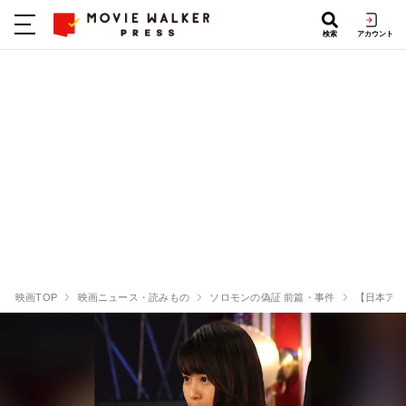
検索
アカウント
映画TOP
映画ニュース・読みもの
ソロモンの偽証 前篇・事件
【日本アカ