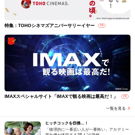
特集：TOHOシネマズアニバーサリーイヤー
PR
IMAXスペシャルサイト「IMAXで観る映画は最高だ！」
PR
一覧を見る
ヒッチコックを彷彿…！
「物理的に一番近い人が一番怖い」アカデミー
賞女優が体現する“隣人”の恐怖