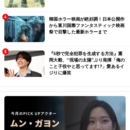
韓国ホラー映画が絶好調！日本公開作
から富川国際ファンタスティック映画
祭で目撃した最新ホラーまで
『5秒で完全犯罪を生成する方法』重
岡大毅、“現場の太陽”ぶり発揮「俺の
こと子役やと思ってます!?」愛あるイ
ジりに爆笑