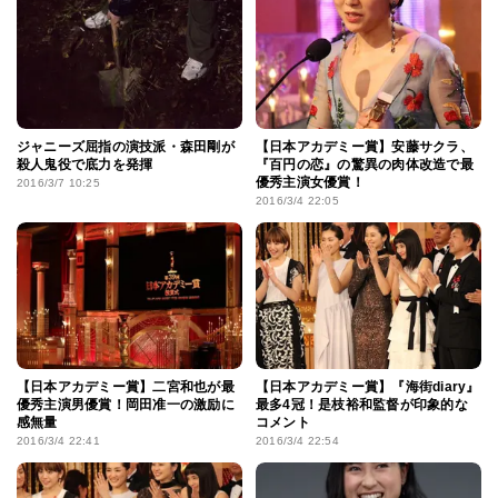
ジャニーズ屈指の演技派・森田剛が
【日本アカデミー賞】安藤サクラ、
殺人鬼役で底力を発揮
『百円の恋』の驚異の肉体改造で最
優秀主演女優賞！
2016/3/7 10:25
2016/3/4 22:05
【日本アカデミー賞】二宮和也が最
【日本アカデミー賞】『海街diary』
優秀主演男優賞！岡田准一の激励に
最多4冠！是枝裕和監督が印象的な
感無量
コメント
2016/3/4 22:41
2016/3/4 22:54