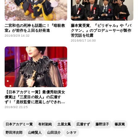
二宮和也の死神も話題に！『暗殺教
藤本賞受賞、『ビリギャル』や『バ
室』が前作を上回る好発進
クマン。』のプロデューサーが製作
苦労話を吐露
2016/3/29 14:32
2016/6/17 14:00
【日本アカデミー賞】最優秀助演女
優賞は『三度目の殺人』の広瀬す
ず！「是枝監督に恩返しができれ
ば」
2018/3/2 21:25
日本アカデミー賞
有村架純
土屋太鳳
広瀬すず
藤野涼子
篠原篤
野田洋次郎
山崎賢人
山田涼介
シネマ