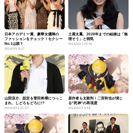
日本アカデミー賞、豪華女優陣の
土屋太鳳、2020年までの結婚は「無
ファッションをチェック！セクシー
理そう」と弱気
No.1は誰？
2016/3/21 20:40
2016/3/5 8:17
山田涼介、設定を菅田将暉につっこ
原作者も太鼓判！二宮和也が演じ
まれ、しどろもどろに!?
る“死神”の再現度
2016/3/22 21:47
2016/3/23 9:58