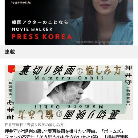
連載
押井守連載「裏切り映画の愉しみ方」
押井守が“評判の悪い”実写映画を撮りたい理由。『ボトムズ』
ファンの不安に「そう思うのも仕方ないかと(笑)」【押井守連載