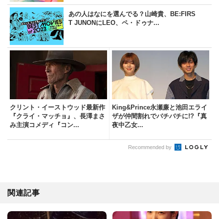
あの人はなにを選んでる？山崎貴、BE:FIRS
T JUNONにLEO、ペ・ドゥナ...
クリント・イーストウッド最新作
King&Prince永瀬廉と池田エライ
『クライ・マッチョ』、長澤まさ
ザが仲間割れでバチバチに!?『真
み主演コメディ『コン...
夜中乙女...
Recommended by
関連記事