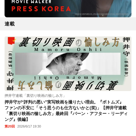
連載
押井守連載「裏切り映画の愉しみ方」
押井守が“評判の悪い”実写映画を撮りたい理由。『ボトムズ』
ファンの不安に「そう思うのも仕方ないかと(笑)」【押井守連載
「裏切り映画の愉しみ方」最終回『バーン・アフター・リーディ
ング』後編】
第20回
2026/6/17 19:30