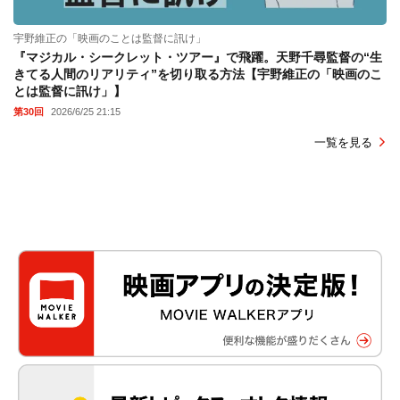
宇野維正の「映画のことは監督に訊け」
『マジカル・シークレット・ツアー』で飛躍。天野千尋監督の“生
きてる人間のリアリティ”を切り取る方法【宇野維正の「映画のこ
とは監督に訊け」】
第30回
2026/6/25 21:15
一覧を見る