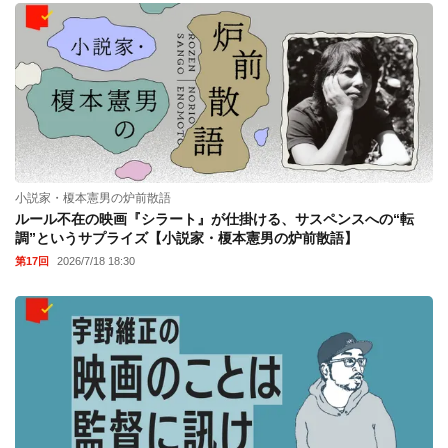
小説家・榎本憲男の炉前散語
ルール不在の映画『シラート』が仕掛ける、サスペンスへの“転
調”というサプライズ【小説家・榎本憲男の炉前散語】
第17回
2026/7/18 18:30