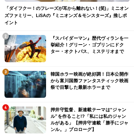
「ダイフクー！のフレーズが耳から離れない！(笑)」ミニオン
ズファミリー、LiSAの『ミニオンズ＆モンスターズ』推しポ
イント
『スパイダーマン』歴代ヴィランを一
挙紹介！グリーン・ゴブリンにドク
ター・オクトパス、ミステリオまで
韓国ホラー映画が絶好調！日本公開作
から富川国際ファンタスティック映画
祭で目撃した最新ホラーまで
押井守監督、新連載テーマは“ジャン
ル”を作ること!?「私には私のジャン
ルがある」【押井守連載「勝手にジャ
ンル。」プロローグ】