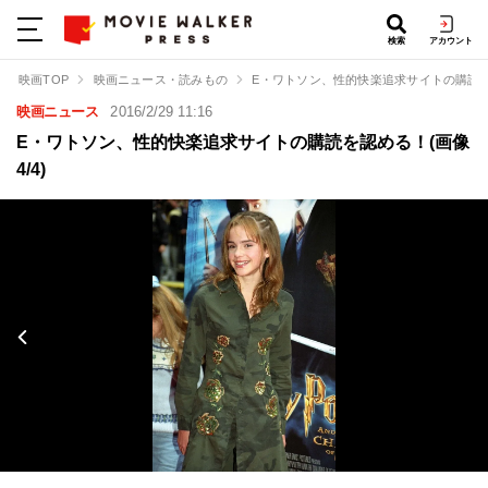
検索
アカウント
映画TOP
映画ニュース・読みもの
E・ワトソン、性的快楽追求サイトの購読
映画ニュース
2016/2/29 11:16
E・ワトソン、性的快楽追求サイトの購読を認める！(画像
4/4)