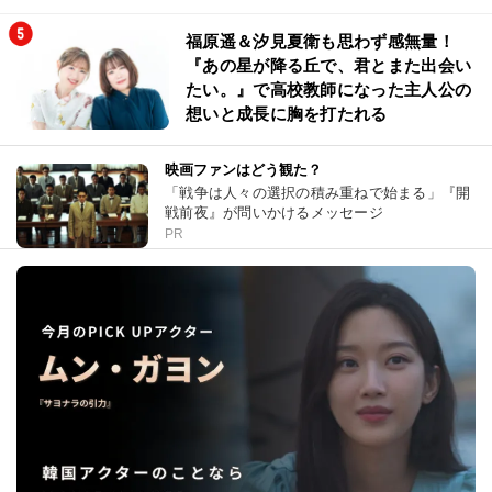
福原遥＆汐見夏衛も思わず感無量！
『あの星が降る丘で、君とまた出会い
たい。』で高校教師になった主人公の
想いと成長に胸を打たれる
映画ファンはどう観た？
「戦争は人々の選択の積み重ねで始まる」『開
戦前夜』が問いかけるメッセージ
PR