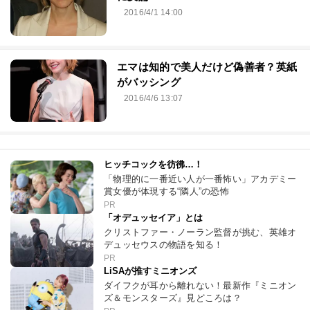
2016/4/1 14:00
エマは知的で美人だけど偽善者？英紙
がバッシング
2016/4/6 13:07
ヒッチコックを彷彿…！
「物理的に一番近い人が一番怖い」アカデミー
賞女優が体現する“隣人”の恐怖
PR
「オデュッセイア」とは
クリストファー・ノーラン監督が挑む、英雄オ
デュッセウスの物語を知る！
PR
LiSAが推すミニオンズ
ダイフクが耳から離れない！最新作『ミニオン
ズ＆モンスターズ』見どころは？