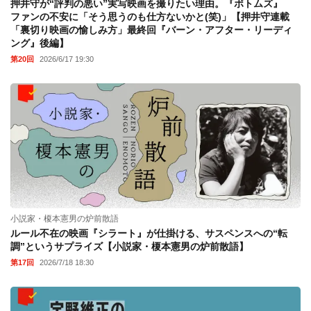
押井守が“評判の悪い”実写映画を撮りたい理由。『ボトムズ』
ファンの不安に「そう思うのも仕方ないかと(笑)」【押井守連載
「裏切り映画の愉しみ方」最終回『バーン・アフター・リーディ
ング』後編】
第20回
2026/6/17 19:30
小説家・榎本憲男の炉前散語
ルール不在の映画『シラート』が仕掛ける、サスペンスへの“転
調”というサプライズ【小説家・榎本憲男の炉前散語】
第17回
2026/7/18 18:30