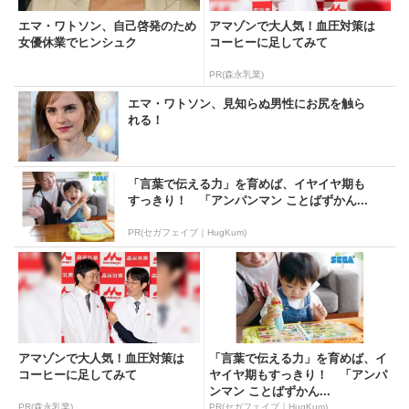
エマ・ワトソン、自己啓発のため
アマゾンで大人気！血圧対策は
女優休業でヒンシュク
コーヒーに足してみて
PR(森永乳業)
エマ・ワトソン、見知らぬ男性にお尻を触ら
れる！
「言葉で伝える力」を育めば、イヤイヤ期も
すっきり！ 「アンパンマン ことばずかん...
PR(セガフェイブ｜HugKum)
アマゾンで大人気！血圧対策は
「言葉で伝える力」を育めば、イ
コーヒーに足してみて
ヤイヤ期もすっきり！ 「アンパ
ンマン ことばずかん...
PR(森永乳業)
PR(セガフェイブ｜HugKum)