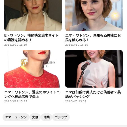
E・ワトソン、性的快楽追求サイト
エマ・ワトソン、見知らぬ男性にお
の購読を認める！
尻を触られる！
2016/2/29 11:16
2016/3/10 16:19
エマ・ワトソン、過去のホワイトニ
エマは知的で美人だけど偽善者？英
ング化粧品広告で炎上
紙がバッシング
2016/3/31 15:32
2016/4/6 13:07
エマ・ワトソン
女優
休業
ゴシップ