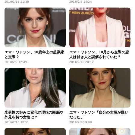
2016/1/16 21:35
2016/2/8 14:24
エマ・ワトソン、10歳年上の起業家
エマ・ワトソン、10月から交際の恋
と交際？
人は付き人と誤解されていた？
2016/2/9 15:39
2016/2/10 20:12
米男性の好みに変化!?理想の頭脳や
エマ・ワトソン「自分の太眉が嫌い
外見を持つ女性は？
だった」
2016/2/16 18:51
2016/2/28 9:00