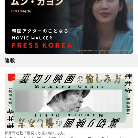
連載
押井守連載「裏切り映画の愉しみ方」