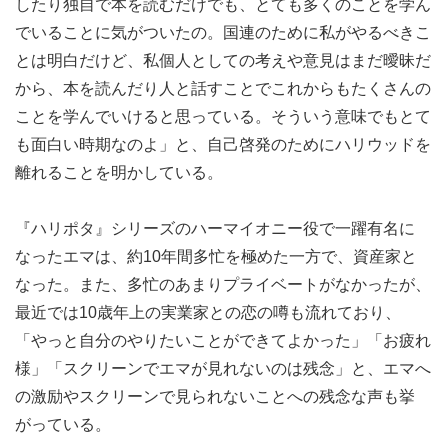
したり独自で本を読むだけでも、とても多くのことを学ん
でいることに気がついたの。国連のために私がやるべきこ
とは明白だけど、私個人としての考えや意見はまだ曖昧だ
から、本を読んだり人と話すことでこれからもたくさんの
ことを学んでいけると思っている。そういう意味でもとて
も面白い時期なのよ」と、自己啓発のためにハリウッドを
離れることを明かしている。
『ハリポタ』シリーズのハーマイオニー役で一躍有名に
なったエマは、約10年間多忙を極めた一方で、資産家と
なった。また、多忙のあまりプライベートがなかったが、
最近では10歳年上の実業家との恋の噂も流れており、
「やっと自分のやりたいことができてよかった」「お疲れ
様」「スクリーンでエマが見れないのは残念」と、エマへ
の激励やスクリーンで見られないことへの残念な声も挙
がっている。