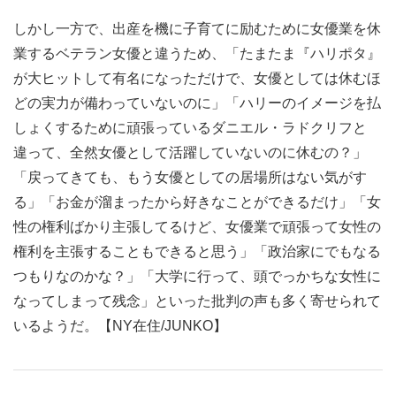
しかし一方で、出産を機に子育てに励むために女優業を休
業するベテラン女優と違うため、「たまたま『ハリポタ』
が大ヒットして有名になっただけで、女優としては休むほ
どの実力が備わっていないのに」「ハリーのイメージを払
しょくするために頑張っているダニエル・ラドクリフと
違って、全然女優として活躍していないのに休むの？」
「戻ってきても、もう女優としての居場所はない気がす
る」「お金が溜まったから好きなことができるだけ」「女
性の権利ばかり主張してるけど、女優業で頑張って女性の
権利を主張することもできると思う」「政治家にでもなる
つもりなのかな？」「大学に行って、頭でっかちな女性に
なってしまって残念」といった批判の声も多く寄せられて
いるようだ。【NY在住/JUNKO】