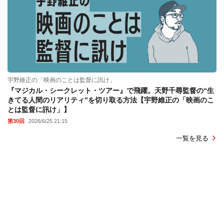
宇野維正の「映画のことは監督に訊け」
『マジカル・シークレット・ツアー』で飛躍。天野千尋監督の“生
きてる人間のリアリティ”を切り取る方法【宇野維正の「映画のこ
とは監督に訊け」】
第30回
2026/6/25 21:15
一覧を見る