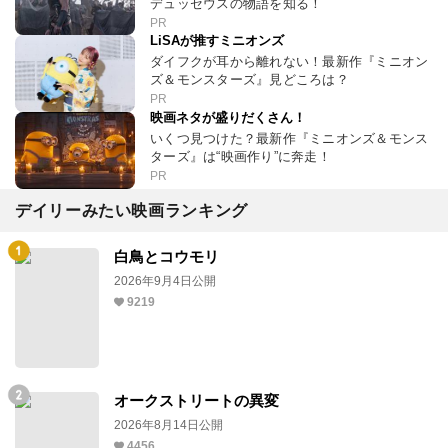
デュッセウスの物語を知る！
PR
LiSAが推すミニオンズ
ダイフクが耳から離れない！最新作『ミニオン
ズ＆モンスターズ』見どころは？
PR
映画ネタが盛りだくさん！
いくつ見つけた？最新作『ミニオンズ＆モンス
ターズ』は“映画作り”に奔走！
PR
デイリーみたい映画ランキング
白鳥とコウモリ
2026年9月4日公開
9219
オークストリートの異変
2026年8月14日公開
4456