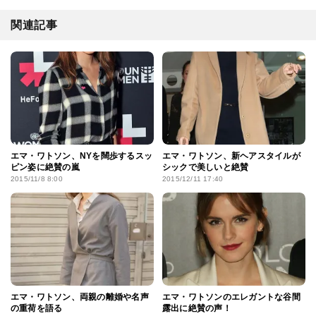
関連記事
エマ・ワトソン、NYを闊歩するスッ
エマ・ワトソン、新ヘアスタイルが
ピン姿に絶賛の嵐
シックで美しいと絶賛
2015/11/8 8:00
2015/12/11 17:40
エマ・ワトソン、両親の離婚や名声
エマ・ワトソンのエレガントな谷間
の重荷を語る
露出に絶賛の声！