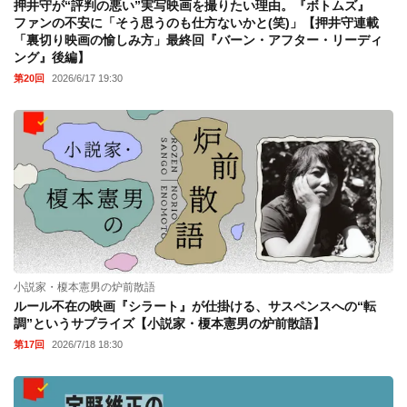
押井守が“評判の悪い”実写映画を撮りたい理由。『ボトムズ』
ファンの不安に「そう思うのも仕方ないかと(笑)」【押井守連載
「裏切り映画の愉しみ方」最終回『バーン・アフター・リーディ
ング』後編】
第20回
2026/6/17 19:30
小説家・榎本憲男の炉前散語
ルール不在の映画『シラート』が仕掛ける、サスペンスへの“転
調”というサプライズ【小説家・榎本憲男の炉前散語】
第17回
2026/7/18 18:30