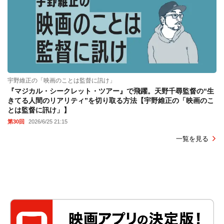
宇野維正の「映画のことは監督に訊け」
『マジカル・シークレット・ツアー』で飛躍。天野千尋監督の“生
きてる人間のリアリティ”を切り取る方法【宇野維正の「映画のこ
とは監督に訊け」】
第30回
2026/6/25 21:15
一覧を見る