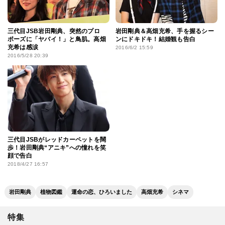
三代目JSB岩田剛典、突然のプロ
岩田剛典＆高畑充希、手を握るシー
ポーズに「ヤバイ！」と鳥肌。高畑
ンにドキドキ！結婚観も告白
充希は感涙
2016/6/2 15:59
2016/5/28 20:39
三代目JSBがレッドカーペットを闊
歩！岩田剛典“アニキ”への憧れを笑
顔で告白
2018/4/27 16:57
岩田剛典
植物図鑑
運命の恋、ひろいました
高畑充希
シネマ
特集