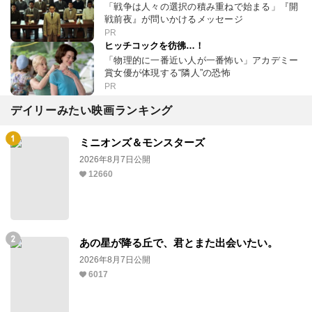
「戦争は人々の選択の積み重ねで始まる」『開
戦前夜』が問いかけるメッセージ
PR
ヒッチコックを彷彿…！
「物理的に一番近い人が一番怖い」アカデミー
賞女優が体現する“隣人”の恐怖
PR
デイリーみたい映画ランキング
ミニオンズ＆モンスターズ
2026年8月7日公開
12660
あの星が降る丘で、君とまた出会いたい。
2026年8月7日公開
6017