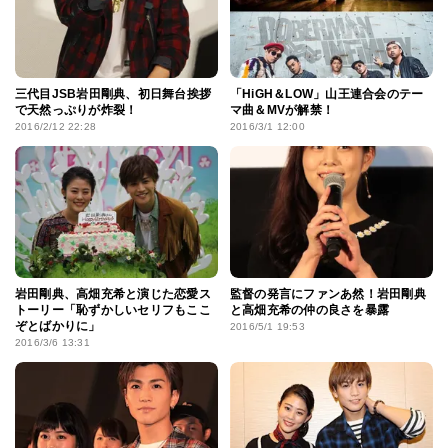
三代目JSB岩田剛典、初日舞台挨拶
「HiGH＆LOW」山王連合会のテー
で天然っぷりが炸裂！
マ曲＆MVが解禁！
2016/2/12 22:28
2016/3/1 12:00
岩田剛典、高畑充希と演じた恋愛ス
監督の発言にファンあ然！岩田剛典
トーリー「恥ずかしいセリフもここ
と高畑充希の仲の良さを暴露
ぞとばかりに」
2016/5/1 19:53
2016/3/6 13:31