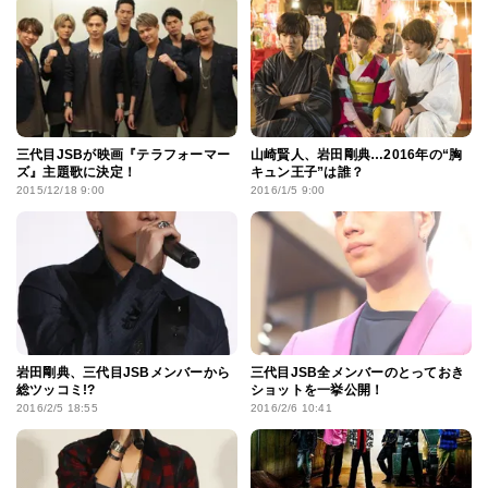
三代目JSBが映画『テラフォーマー
山崎賢人、岩田剛典…2016年の“胸
ズ』主題歌に決定！
キュン王子”は誰？
2015/12/18 9:00
2016/1/5 9:00
岩田剛典、三代目JSBメンバーから
三代目JSB全メンバーのとっておき
総ツッコミ!?
ショットを一挙公開！
2016/2/5 18:55
2016/2/6 10:41