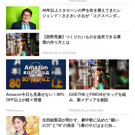
PR(Amazon)
40年以上スタローンの声を吹き替えてきたレ
ジェンド！ささきいさおが「エクスペンダ...
【西野亮廣】つくりたいものを追求できる環
境の作り方とは
PR(FINCHI on GOETHE)
Amazon今日も見逃せない！80%
GOETHEとFINCHIがタッグを組
OFF以上が続々登場
み、新メディアを創設
PR(Amazon)
PR(FINCHI on GOETHE)
生田絵梨花が明かす、劇中歌に込めた“願い
の力”と“N”の発音「1番のサビはまだ自...