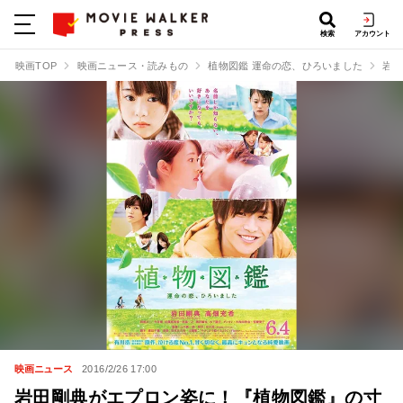
検索
アカウント
映画TOP
映画ニュース・読みもの
植物図鑑 運命の恋、ひろいました
岩田
映画ニュース
2016/2/26 17:00
岩田剛典がエプロン姿に！『植物図鑑』の寸