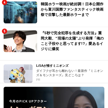
韓国ホラー映画が絶好調！日本公開作
から富川国際ファンタスティック映画
祭で目撃した最新ホラーまで
『5秒で完全犯罪を生成する方法』重
岡大毅、“現場の太陽”ぶり発揮「俺の
こと子役やと思ってます!?」愛あるイ
ジりに爆笑
LiSAが推すミニオンズ
ダイフクが耳から離れない！最新作『ミニオン
ズ＆モンスターズ』見どころは？
PR