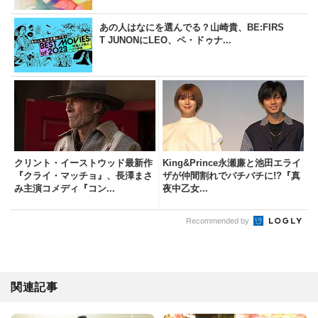
あの人はなにを選んでる？山崎貴、BE:FIRS
T JUNONにLEO、ペ・ドゥナ...
クリント・イーストウッド最新作
King&Prince永瀬廉と池田エライ
『クライ・マッチョ』、長澤まさ
ザが仲間割れでバチバチに!?『真
み主演コメディ『コン...
夜中乙女...
Recommended by
関連記事