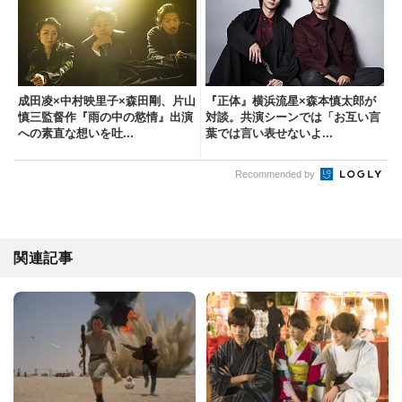
成田凌×中村映里子×森田剛、片山
『正体』横浜流星×森本慎太郎が
慎三監督作『雨の中の慾情』出演
対談。共演シーンでは「お互い言
への素直な想いを吐...
葉では言い表せないよ...
Recommended by
関連記事