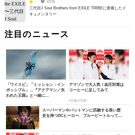
-
4776
跡〜
三代目J Soul Brothers from EXILE TRIBEに密着したド
キュメンタリー
注目のニュース
「ワイスピ」「ミッション：イン
アマゾンで大人気！血圧対策は
ポッシブル」…『アクアマン／失
コーヒーに足してみて
われた王国』と一緒に...
PR(森永乳業)
スーパーマンやバットマンに匹敵する長い歴
史を持つDCヒーロー、ブルービートルって...