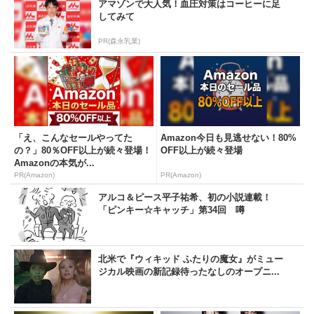
アマゾンで大人気！血圧対策はコーヒーに足
してみて
PR(森永乳業)
「え、こんなセールやってた
Amazon今日も見逃せない！80%
の？」80％OFF以上が続々登場！
OFF以上が続々登場
Amazonの本気が...
PR(Amazon)
PR(Amazon)
アルコ＆ピース平子祐希、初の小説連載！
「ピンキー☆キャッチ」第34回 噂
北米で『ウィキッド ふたりの魔女』がミュー
ジカル映画の新記録待ったなしのオープニ...