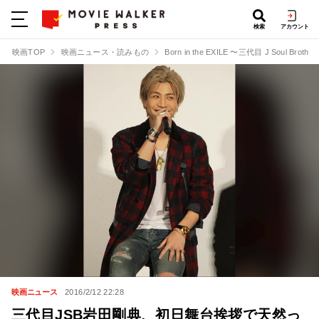
検索
アカウント
映画TOP
映画ニュース・読みもの
Born in the EXILE 〜三代目 J Soul Brot
映画ニュース
2016/2/12 22:28
三代目JSB岩田剛典、初日舞台挨拶で天然っ