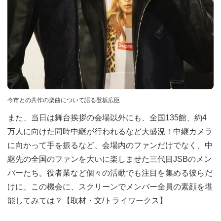
今市との共作の楽曲について語る登坂広臣
また、当日は舞台挨拶の会場以外にも、全国135館、約4
万人に向けた同時中継が行われるなど大盛況！中継カメラ
に向かって手を振るなど、会場内のファンだけでなく、中
継先の全国のファンを大いに楽しませた三代目JSBのメン
バーたち。役者業など個々の活動でも注目を集める彼らだ
けに、この機会に、スクリーンでメンバー全員の素顔を堪
能してみては？【取材・文/トライワークス】