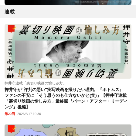
連載
押井守連載「裏切り映画の愉しみ方」
押井守が“評判の悪い”実写映画を撮りたい理由。『ボトムズ』
ファンの不安に「そう思うのも仕方ないかと(笑)」【押井守連載
「裏切り映画の愉しみ方」最終回『バーン・アフター・リーディ
ング』後編】
第20回
2026/6/17 19:30