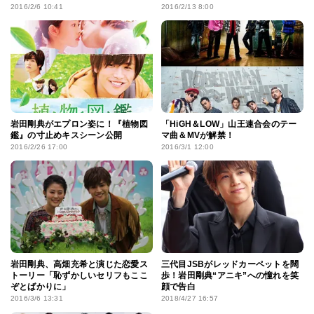
2016/2/6 10:41
2016/2/13 8:00
岩田剛典がエプロン姿に！『植物図
「HiGH＆LOW」山王連合会のテー
鑑』の寸止めキスシーン公開
マ曲＆MVが解禁！
2016/2/26 17:00
2016/3/1 12:00
岩田剛典、高畑充希と演じた恋愛ス
三代目JSBがレッドカーペットを闊
トーリー「恥ずかしいセリフもここ
歩！岩田剛典“アニキ”への憧れを笑
ぞとばかりに」
顔で告白
2016/3/6 13:31
2018/4/27 16:57