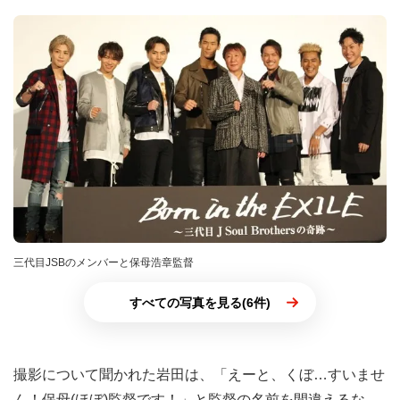
三代目JSBのメンバーと保母浩章監督
すべての写真を見る(6件)
撮影について聞かれた岩田は、「えーと、くぼ…すいませ
ん！保母(ほぼ)監督です！」と監督の名前を間違えるな