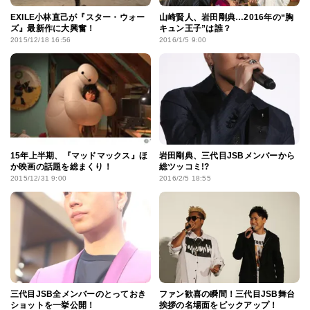
EXILE小林直己が『スター・ウォー
山崎賢人、岩田剛典…2016年の“胸
ズ』最新作に大興奮！
キュン王子”は誰？
2015/12/18 16:56
2016/1/5 9:00
15年上半期、『マッドマックス』ほ
岩田剛典、三代目JSBメンバーから
か映画の話題を総まくり！
総ツッコミ!?
2015/12/31 9:00
2016/2/5 18:55
三代目JSB全メンバーのとっておき
ファン歓喜の瞬間！三代目JSB舞台
ショットを一挙公開！
挨拶の名場面をピックアップ！