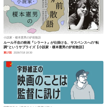
小説家・榎本憲男の炉前散語
ルール不在の映画『シラート』が仕掛ける、サスペンスへの“転
調”というサプライズ【小説家・榎本憲男の炉前散語】
第17回
2026/7/18 18:30