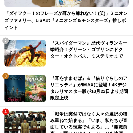
「ダイフクー！のフレーズが耳から離れない！(笑)」ミニオン
ズファミリー、LiSAの『ミニオンズ＆モンスターズ』推しポ
イント
『スパイダーマン』歴代ヴィランを一
挙紹介！グリーン・ゴブリンにドク
ター・オクトパス、ミステリオまで
『耳をすませば』＆『借りぐらしのア
リエッティ』がIMAXに登場！4Kデジ
タルリマスター版が10月23日より期間
限定上映
「戦争は突然ではなく人々の選択の積
み重ねで始まる」「いま、私たちが直
面している現実でもある」…『開戦前