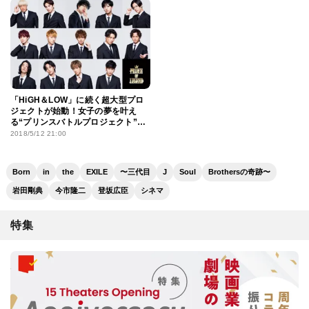
「HiGH＆LOW」に続く超大型プロ
ジェクトが始動！女子の夢を叶え
る“プリンスバトルプロジェクト”と
は
2018/5/12 21:00
Born
in
the
EXILE
〜三代目
J
Soul
Brothersの奇跡〜
岩田剛典
今市隆二
登坂広臣
シネマ
特集