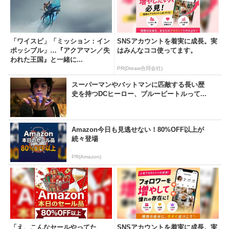
「ワイスピ」「ミッション：イン
SNSアカウントを着実に成長。実
ポッシブル」…『アクアマン／失
はみんなココ使ってます。
われた王国』と一緒に...
PR(Dreaw合同会社)
スーパーマンやバットマンに匹敵する長い歴
史を持つDCヒーロー、ブルービートルって...
Amazon今日も見逃せない！80%OFF以上が
続々登場
PR(Amazon)
「え、こんなセールやってた
SNSアカウントを着実に成長。実