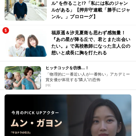
ル”を作ること!?「私には私のジャン
ルがある」【押井守連載「勝手にジャ
ンル。」プロローグ】
福原遥＆汐見夏衛も思わず感無量！
『あの星が降る丘で、君とまた出会い
たい。』で高校教師になった主人公の
想いと成長に胸を打たれる
ヒッチコックを彷彿…！
「物理的に一番近い人が一番怖い」アカデミー
賞女優が体現する“隣人”の恐怖
PR