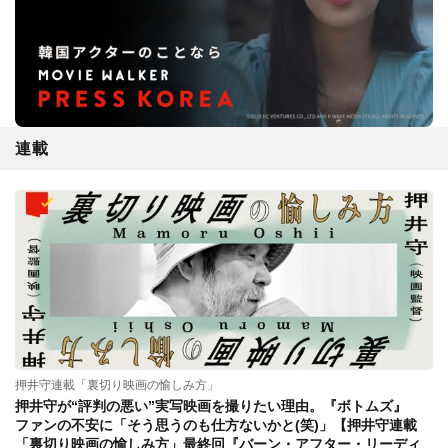
連載
押井守連載「裏切り映画の愉しみ方」
押井守が“評判の悪い”実写映画を撮りたい理由。『ボトムズ』
ファンの不安に「そう思うのも仕方ないかと(笑)」【押井守連載
「裏切り映画の愉しみ方」最終回『バーン・アフター・リーディ