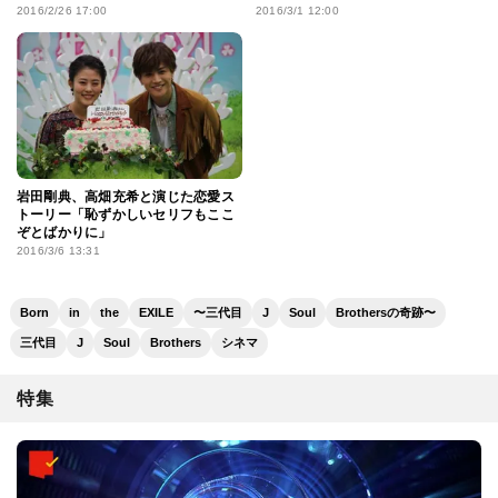
2016/2/26 17:00
2016/3/1 12:00
岩田剛典、高畑充希と演じた恋愛ス
トーリー「恥ずかしいセリフもここ
ぞとばかりに」
2016/3/6 13:31
Born
in
the
EXILE
〜三代目
J
Soul
Brothersの奇跡〜
三代目
J
Soul
Brothers
シネマ
特集