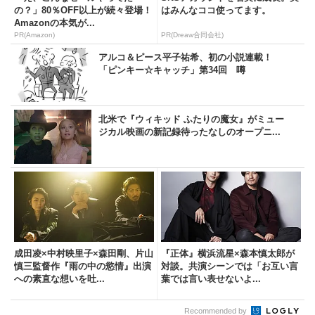
の？」80％OFF以上が続々登場！
はみんなココ使ってます。
Amazonの本気が...
PR(Amazon)
PR(Dreaw合同会社)
アルコ＆ピース平子祐希、初の小説連載！
「ピンキー☆キャッチ」第34回 噂
北米で『ウィキッド ふたりの魔女』がミュー
ジカル映画の新記録待ったなしのオープニ...
成田凌×中村映里子×森田剛、片山
『正体』横浜流星×森本慎太郎が
慎三監督作『雨の中の慾情』出演
対談。共演シーンでは「お互い言
への素直な想いを吐...
葉では言い表せないよ...
Recommended by