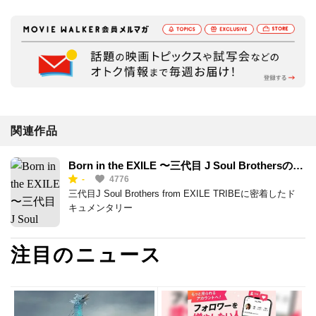
関連作品
Born in the EXILE 〜三代目 J Soul Brothersの奇
-
4776
跡〜
三代目J Soul Brothers from EXILE TRIBEに密着したド
キュメンタリー
注目のニュース