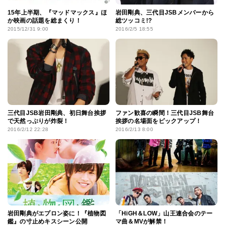
15年上半期、『マッドマックス』ほ
岩田剛典、三代目JSBメンバーから
か映画の話題を総まくり！
総ツッコミ!?
2015/12/31 9:00
2016/2/5 18:55
三代目JSB岩田剛典、初日舞台挨拶
ファン歓喜の瞬間！三代目JSB舞台
で天然っぷりが炸裂！
挨拶の名場面をピックアップ！
2016/2/12 22:28
2016/2/13 8:00
岩田剛典がエプロン姿に！『植物図
「HiGH＆LOW」山王連合会のテー
鑑』の寸止めキスシーン公開
マ曲＆MVが解禁！