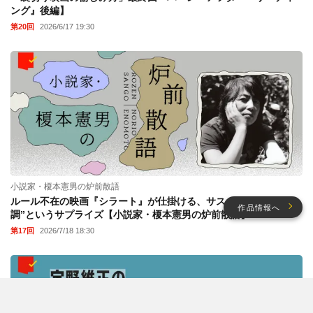
ング』後編】
第20回
2026/6/17 19:30
小説家・榎本憲男の炉前散語
ルール不在の映画『シラート』が仕掛ける、サスペンスへの“転
作品情報へ
調”というサプライズ【小説家・榎本憲男の炉前散語】
第17回
2026/7/18 18:30