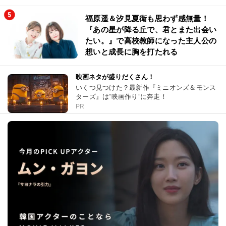
福原遥＆汐見夏衛も思わず感無量！
『あの星が降る丘で、君とまた出会い
たい。』で高校教師になった主人公の
想いと成長に胸を打たれる
映画ネタが盛りだくさん！
いくつ見つけた？最新作『ミニオンズ＆モンス
ターズ』は“映画作り”に奔走！
PR