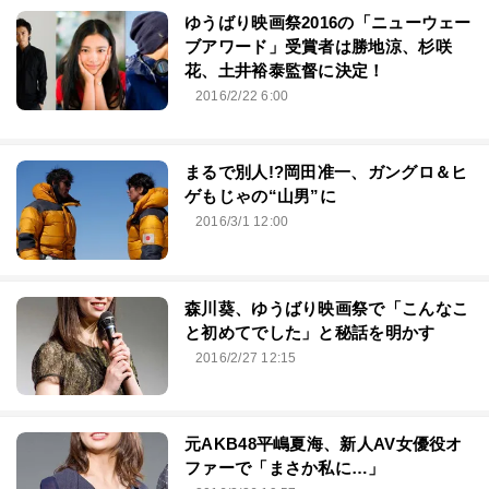
ゆうばり映画祭2016の「ニューウェー
ブアワード」受賞者は勝地涼、杉咲
花、土井裕泰監督に決定！
2016/2/22 6:00
まるで別人!?岡田准一、ガングロ＆ヒ
ゲもじゃの“山男”に
2016/3/1 12:00
森川葵、ゆうばり映画祭で「こんなこ
と初めてでした」と秘話を明かす
2016/2/27 12:15
元AKB48平嶋夏海、新人AV女優役オ
ファーで「まさか私に…」