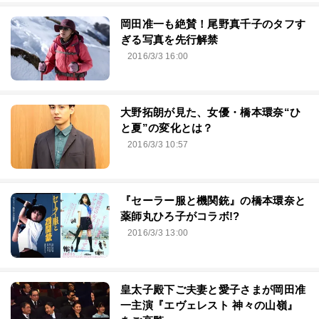
岡田准一も絶賛！尾野真千子のタフす
ぎる写真を先行解禁
2016/3/3 16:00
大野拓朗が見た、女優・橋本環奈“ひ
と夏”の変化とは？
2016/3/3 10:57
『セーラー服と機関銃』の橋本環奈と
薬師丸ひろ子がコラボ!?
2016/3/3 13:00
皇太子殿下ご夫妻と愛子さまが岡田准
一主演『エヴェレスト 神々の山嶺』