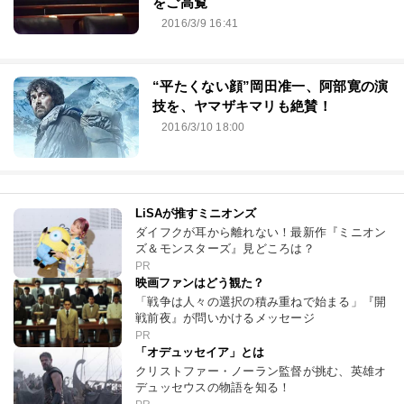
をご高覧
2016/3/9 16:41
“平たくない顔”岡田准一、阿部寛の演
技を、ヤマザキマリも絶賛！
2016/3/10 18:00
LiSAが推すミニオンズ
ダイフクが耳から離れない！最新作『ミニオン
ズ＆モンスターズ』見どころは？
PR
映画ファンはどう観た？
「戦争は人々の選択の積み重ねで始まる」『開
戦前夜』が問いかけるメッセージ
PR
「オデュッセイア」とは
クリストファー・ノーラン監督が挑む、英雄オ
デュッセウスの物語を知る！