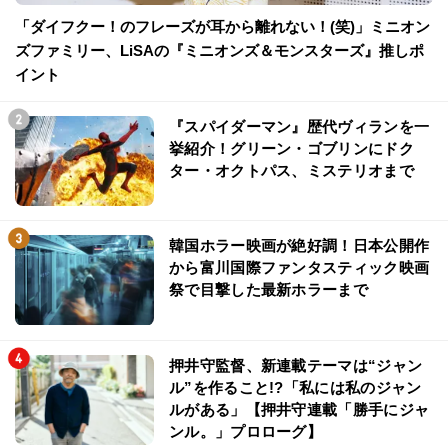
「ダイフクー！のフレーズが耳から離れない！(笑)」ミニオン
ズファミリー、LiSAの『ミニオンズ＆モンスターズ』推しポ
イント
『スパイダーマン』歴代ヴィランを一
挙紹介！グリーン・ゴブリンにドク
ター・オクトパス、ミステリオまで
韓国ホラー映画が絶好調！日本公開作
から富川国際ファンタスティック映画
祭で目撃した最新ホラーまで
押井守監督、新連載テーマは“ジャン
ル”を作ること!?「私には私のジャン
ルがある」【押井守連載「勝手にジャ
ンル。」プロローグ】