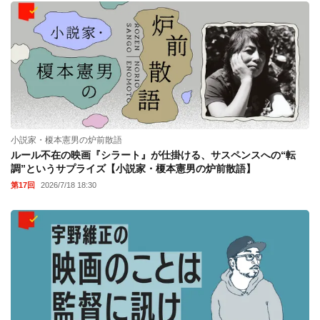
小説家・榎本憲男の炉前散語
ルール不在の映画『シラート』が仕掛ける、サスペンスへの“転
調”というサプライズ【小説家・榎本憲男の炉前散語】
第17回
2026/7/18 18:30