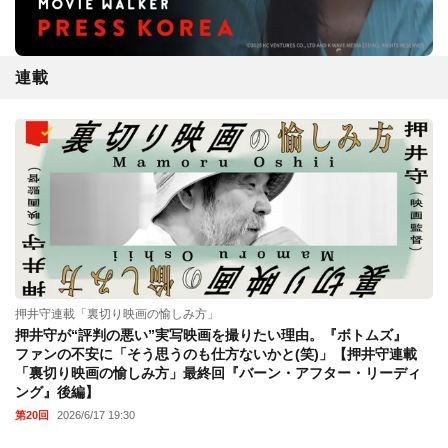
連載
押井守連載「裏切り映画の愉しみ方」
押井守が“評判の悪い”実写映画を撮りたい理由。『ボトムズ』
ファンの不安に「そう思うのも仕方ないかと(笑)」【押井守連載
「裏切り映画の愉しみ方」最終回『バーン・アフター・リーディ
ング』後編】
第20回
2026/6/17 19:30