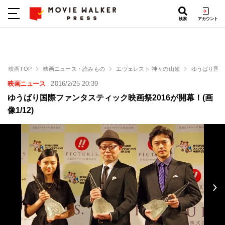
検索
アカウント
映画TOP
映画ニュース・読みもの
エヴェレスト 神々の山嶺
ゆうばり国際
映画ニュース
2016/2/25 20:39
ゆうばり国際ファンタスティック映画祭2016が開幕！(画
像1/12)