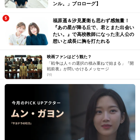
ンル。」プロローグ】
福原遥＆汐見夏衛も思わず感無量！
『あの星が降る丘で、君とまた出会い
たい。』で高校教師になった主人公の
想いと成長に胸を打たれる
映画ファンはどう観た？
「戦争は人々の選択の積み重ねで始まる」『開
戦前夜』が問いかけるメッセージ
PR