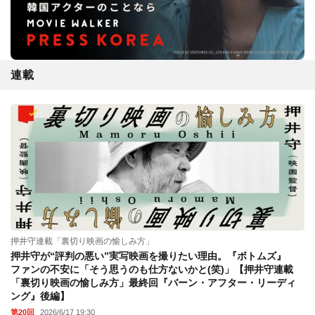
連載
押井守連載「裏切り映画の愉しみ方」
押井守が“評判の悪い”実写映画を撮りたい理由。『ボトムズ』
ファンの不安に「そう思うのも仕方ないかと(笑)」【押井守連載
「裏切り映画の愉しみ方」最終回『バーン・アフター・リーディ
ング』後編】
第20回
2026/6/17 19:30