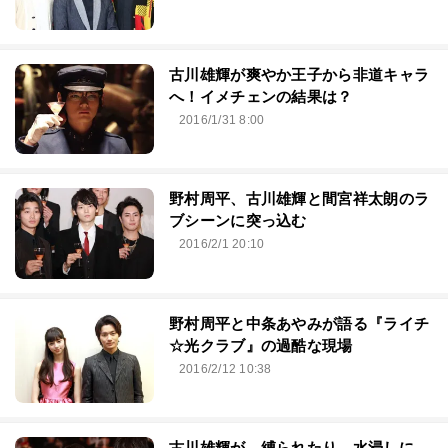
古川雄輝が爽やか王子から非道キャラ
へ！イメチェンの結果は？
2016/1/31 8:00
野村周平、古川雄輝と間宮祥太朗のラ
ブシーンに突っ込む
2016/2/1 20:10
野村周平と中条あやみが語る『ライチ
☆光クラブ』の過酷な現場
2016/2/12 10:38
古川雄輝が、縛られたり、水浸しに