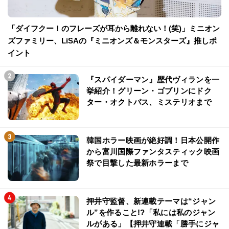
「ダイフクー！のフレーズが耳から離れない！(笑)」ミニオン
ズファミリー、LiSAの『ミニオンズ＆モンスターズ』推しポ
イント
『スパイダーマン』歴代ヴィランを一
挙紹介！グリーン・ゴブリンにドク
ター・オクトパス、ミステリオまで
韓国ホラー映画が絶好調！日本公開作
から富川国際ファンタスティック映画
祭で目撃した最新ホラーまで
押井守監督、新連載テーマは“ジャン
ル”を作ること!?「私には私のジャン
ルがある」【押井守連載「勝手にジャ