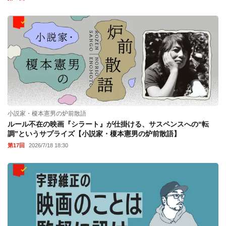
小説家・榎本憲男の炉前散語
ルール不在の映画『シラート』が仕掛ける、サスペンスへの“転
調”というサプライズ【小説家・榎本憲男の炉前散語】
第17回
2026/7/18 18:30