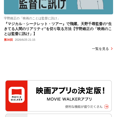
宇野維正の「映画のことは監督に訊け」
『マジカル・シークレット・ツアー』で飛躍。天野千尋監督の“生
きてる人間のリアリティ”を切り取る方法【宇野維正の「映画のこ
とは監督に訊け」】
第30回
2026/6/25 21:15
一覧を見る