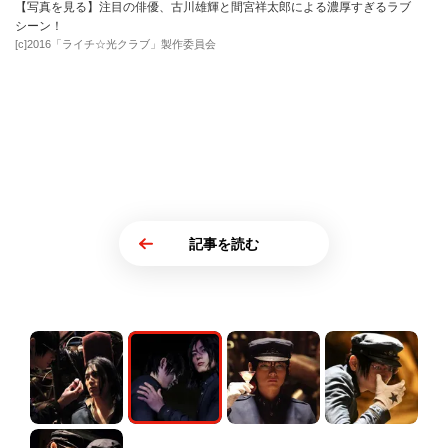
【写真を見る】注目の俳優、古川雄輝と間宮祥太郎による濃厚すぎるラブ
シーン！
[c]2016「ライチ☆光クラブ」製作委員会
記事を読む