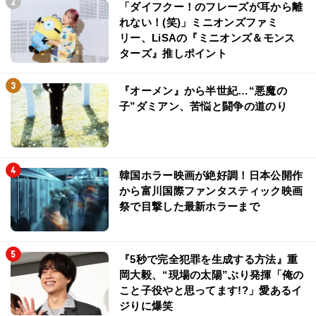
「ダイフクー！のフレーズが耳から離
れない！(笑)」ミニオンズファミ
リー、LiSAの『ミニオンズ＆モンス
ターズ』推しポイント
『オーメン』から半世紀…“悪魔の
子”ダミアン、苦悩と闘争の道のり
韓国ホラー映画が絶好調！日本公開作
から富川国際ファンタスティック映画
祭で目撃した最新ホラーまで
『5秒で完全犯罪を生成する方法』重
岡大毅、“現場の太陽”ぶり発揮「俺の
こと子役やと思ってます!?」愛あるイ
ジりに爆笑