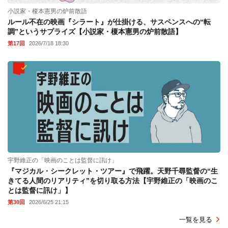
小説家・榎本憲男の炉前散語
ルール不在の映画『シラート』が仕掛ける、サスペンスへの“転
調”というサプライズ【小説家・榎本憲男の炉前散語】
第17回
2026/7/18 18:30
宇野維正の「映画のことは監督に訊け」
『マジカル・シークレット・ツアー』で飛躍。天野千尋監督の“生
きてる人間のリアリティ”を切り取る方法【宇野維正の「映画のこ
とは監督に訊け」】
第30回
2026/6/25 21:15
一覧を見る