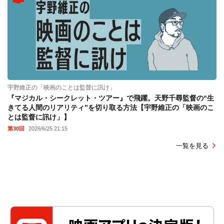
宇野維正の「映画のことは監督に訊け」
『マジカル・シークレット・ツアー』で飛躍。天野千尋監督の“生
きてる人間のリアリティ”を切り取る方法【宇野維正の「映画のこ
とは監督に訊け」】
第30回
2026/6/25 21:15
一覧を見る