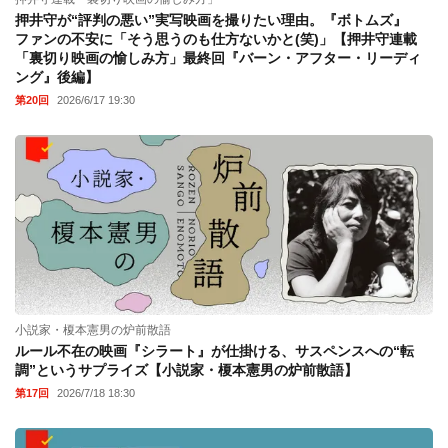
押井守が“評判の悪い”実写映画を撮りたい理由。『ボトムズ』
ファンの不安に「そう思うのも仕方ないかと(笑)」【押井守連載
「裏切り映画の愉しみ方」最終回『バーン・アフター・リーディ
ング』後編】
第20回
2026/6/17 19:30
小説家・榎本憲男の炉前散語
ルール不在の映画『シラート』が仕掛ける、サスペンスへの“転
調”というサプライズ【小説家・榎本憲男の炉前散語】
第17回
2026/7/18 18:30