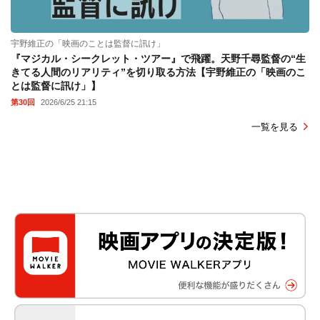
宇野維正の「映画のことは監督に訊け」
『マジカル・シークレット・ツアー』で飛躍。天野千尋監督の“生
きてる人間のリアリティ”を切り取る方法【宇野維正の「映画のこ
とは監督に訊け」】
第30回
2026/6/25 21:15
一覧を見る