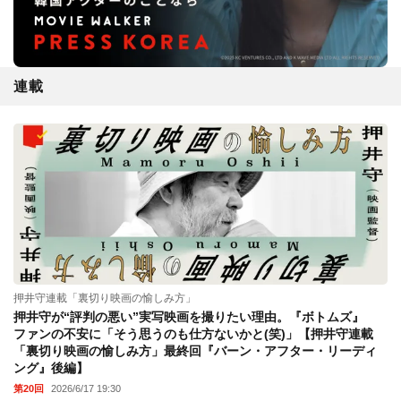
連載
押井守連載「裏切り映画の愉しみ方」
押井守が“評判の悪い”実写映画を撮りたい理由。『ボトムズ』
ファンの不安に「そう思うのも仕方ないかと(笑)」【押井守連載
「裏切り映画の愉しみ方」最終回『バーン・アフター・リーディ
ング』後編】
第20回
2026/6/17 19:30