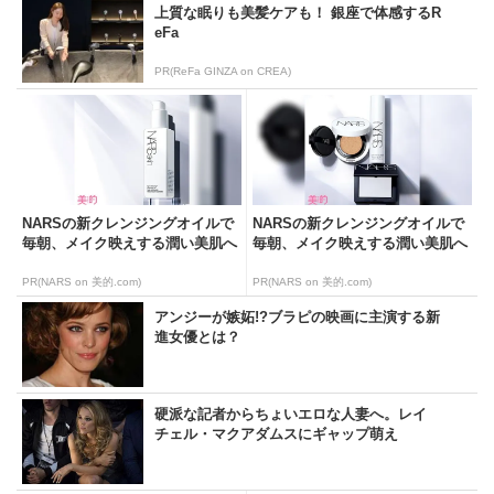
上質な眠りも美髪ケアも！ 銀座で体感するR
eFa
PR(ReFa GINZA on CREA)
NARSの新クレンジングオイルで
NARSの新クレンジングオイルで
毎朝、メイク映えする潤い美肌へ
毎朝、メイク映えする潤い美肌へ
PR(NARS on 美的.com)
PR(NARS on 美的.com)
アンジーが嫉妬!?ブラピの映画に主演する新
進女優とは？
硬派な記者からちょいエロな人妻へ。レイ
チェル・マクアダムスにギャップ萌え