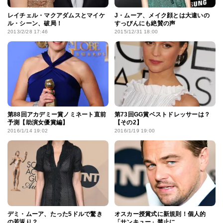
レイチェル・マクアダムスとマイケ
J・ムーア、メイク顔とは大違いの
ル・シーン、破局！
すっぴんにも絶賛の声
2013/2/28 17:46
2015/12/31 18:00
第88回アカデミー賞ノミネート直前
第73回GG賞ベストドレッサーは？
予測【助演女優賞編】
【その2】
2016/1/14 19:02
2016/1/19 19:00
デミ・ムーア、たった5ドルで驚き
オスカー授賞式に新規則！個人的
の若返り？
「サンキュー」禁止に