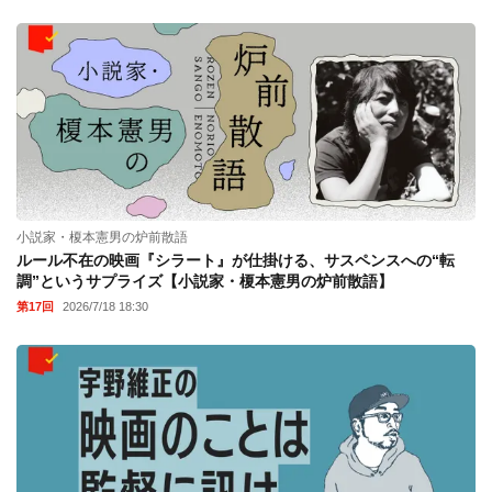
小説家・榎本憲男の炉前散語
ルール不在の映画『シラート』が仕掛ける、サスペンスへの“転
調”というサプライズ【小説家・榎本憲男の炉前散語】
第17回
2026/7/18 18:30