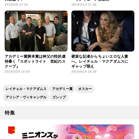
2016/2/6 17:34
2016/2/14 17:56
アカデミー賞脚本賞は神父の性的虐
硬派な記者からちょいエロな人妻
待暴く『スポットライト 世紀のス
へ。レイチェル・マクアダムスに
クープ』
ギャップ萌え
2016/2/29 10:53
2016/4/18 16:29
レイチェル・マクアダムス
アカデミー賞
オスカー
アリシア・ヴィキャンデル
ゴシップ
特集