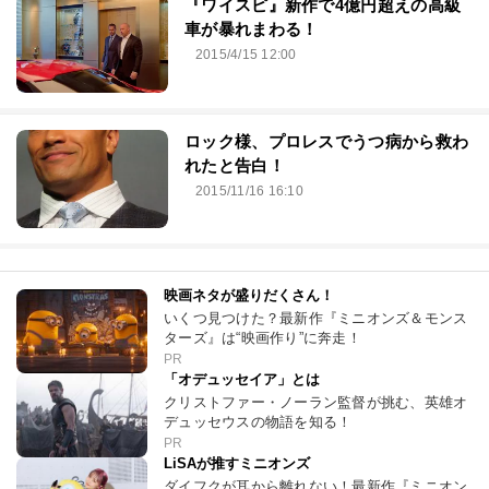
『ワイスピ』新作で4億円超えの高級
車が暴れまわる！
2015/4/15 12:00
ロック様、プロレスでうつ病から救わ
れたと告白！
2015/11/16 16:10
映画ネタが盛りだくさん！
いくつ見つけた？最新作『ミニオンズ＆モンス
ターズ』は“映画作り”に奔走！
PR
「オデュッセイア」とは
クリストファー・ノーラン監督が挑む、英雄オ
デュッセウスの物語を知る！
PR
LiSAが推すミニオンズ
ダイフクが耳から離れない！最新作『ミニオン