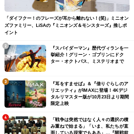
「ダイフクー！のフレーズが耳から離れない！(笑)」ミニオン
ズファミリー、LiSAの『ミニオンズ＆モンスターズ』推しポ
イント
『スパイダーマン』歴代ヴィランを一
挙紹介！グリーン・ゴブリンにドク
ター・オクトパス、ミステリオまで
『耳をすませば』＆『借りぐらしのア
リエッティ』がIMAXに登場！4Kデジ
タルリマスター版が10月23日より期間
限定上映
「戦争は突然ではなく人々の選択の積
み重ねで始まる」「いま、私たちが直
面している現実でもある」…『開戦前