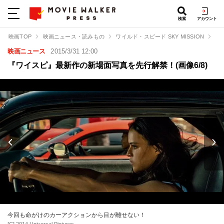
検索
アカウント
映画TOP
映画ニュース・読みもの
ワイルド・スピード SKY MISSION
『
映画ニュース
2015/3/31 12:00
『ワイスピ』最新作の新場面写真を先行解禁！(画像6/8)
今回も命がけのカーアクションから目が離せない！