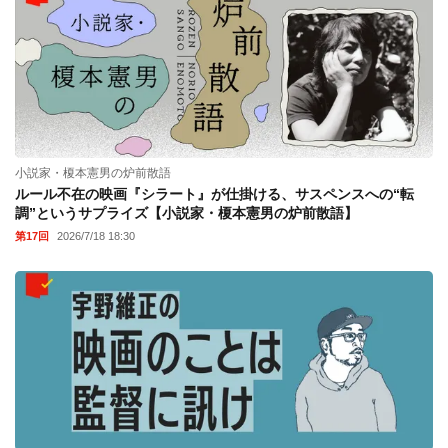
小説家・榎本憲男の炉前散語
ルール不在の映画『シラート』が仕掛ける、サスペンスへの“転
調”というサプライズ【小説家・榎本憲男の炉前散語】
第17回
2026/7/18 18:30