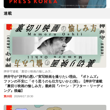
連載
押井守連載「裏切り映画の愉しみ方」
押井守が“評判の悪い”実写映画を撮りたい理由。『ボトムズ』
ファンの不安に「そう思うのも仕方ないかと(笑)」【押井守連載
「裏切り映画の愉しみ方」最終回『バーン・アフター・リーディ
ング』後編】
第20回
2026/6/17 19:30