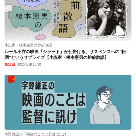
小説家・榎本憲男の炉前散語
ルール不在の映画『シラート』が仕掛ける、サスペンスへの“転
調”というサプライズ【小説家・榎本憲男の炉前散語】
第17回
2026/7/18 18:30
宇野維正の「映画のことは監督に訊け」