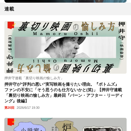
連載
押井守連載「裏切り映画の愉しみ方」
押井守が“評判の悪い”実写映画を撮りたい理由。『ボトムズ』
ファンの不安に「そう思うのも仕方ないかと(笑)」【押井守連載
「裏切り映画の愉しみ方」最終回『バーン・アフター・リーディ
ング』後編】
第20回
2026/6/17 19:30