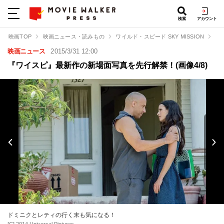
検索
アカウント
映画TOP
映画ニュース・読みもの
ワイルド・スピード SKY MISSION
『
映画ニュース
2015/3/31 12:00
『ワイスピ』最新作の新場面写真を先行解禁！(画像4/8)
ドミニクとレティの行く末も気になる！