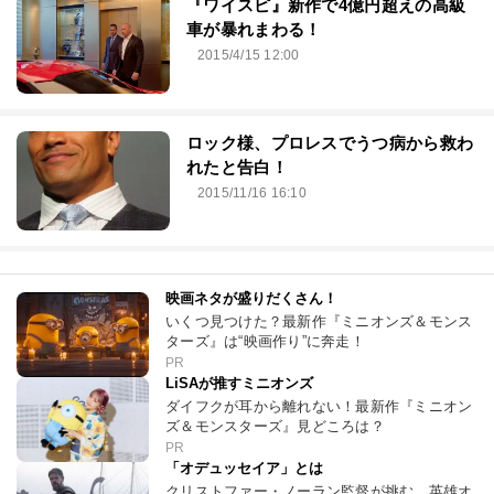
『ワイスピ』新作で4億円超えの高級
車が暴れまわる！
2015/4/15 12:00
ロック様、プロレスでうつ病から救わ
れたと告白！
2015/11/16 16:10
映画ネタが盛りだくさん！
いくつ見つけた？最新作『ミニオンズ＆モンス
ターズ』は“映画作り”に奔走！
PR
LiSAが推すミニオンズ
ダイフクが耳から離れない！最新作『ミニオン
ズ＆モンスターズ』見どころは？
PR
「オデュッセイア」とは
クリストファー・ノーラン監督が挑む、英雄オ