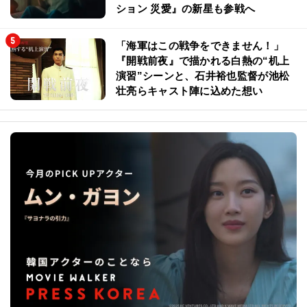
ション 災愛』の新星も参戦へ
「海軍はこの戦争をできません！」
『開戦前夜』で描かれる白熱の“机上
演習”シーンと、石井裕也監督が池松
壮亮らキャスト陣に込めた想い